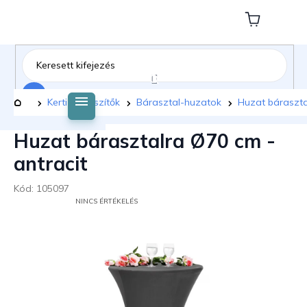
Ugrás
a
Kosár
fő
tartalomhoz
Keresés
Kezdőlap
Kerti kiegészítők
Bárasztal-huzatok
Huzat báraszta
Huzat bárasztalra Ø70 cm -
antracit
Kód:
105097
A
NINCS ÉRTÉKELÉS
TERMÉK
ÁTLAGOS
ÉRTÉKELÉSE
5-
BŐL
0,0
CSILLAG.