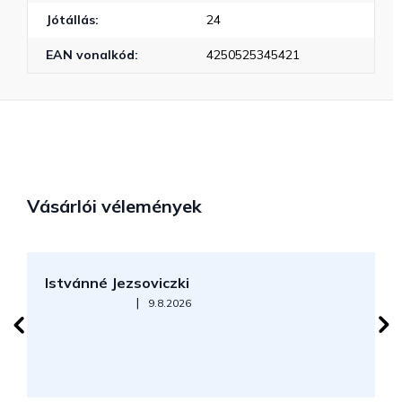
Jótállás
:
24
EAN vonalkód
:
4250525345421
Vásárlói vélemények
Istvánné Jezsoviczki
R
Az áruház értékelése 5-ből 5 csillag.
|
9.8.2026