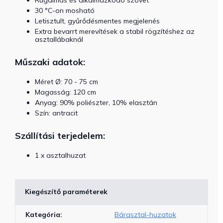
Rugalmas és alkalmazkodó szövet
30 °C-on mosható
Letisztult, gyűrődésmentes megjelenés
Extra bevarrt merevítések a stabil rögzítéshez az
asztallábaknál
Műszaki adatok:
Méret Ø: 70 - 75 cm
Magasság: 120 cm
Anyag: 90% poliészter, 10% elasztán
Szín: antracit
Szállítási terjedelem:
1 x asztalhuzat
Kiegészítő paraméterek
Kategória
:
Bárasztal-huzatok