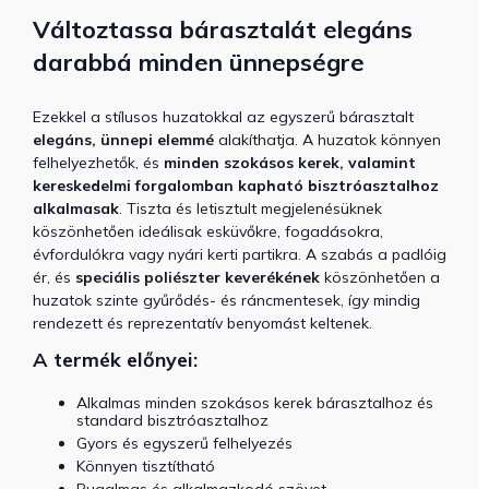
Változtassa bárasztalát elegáns
darabbá minden ünnepségre
Ezekkel a stílusos huzatokkal az egyszerű bárasztalt
elegáns, ünnepi elemmé
alakíthatja. A huzatok könnyen
felhelyezhetők, és
minden szokásos kerek, valamint
kereskedelmi forgalomban kapható bisztróasztalhoz
alkalmasak
. Tiszta és letisztult megjelenésüknek
köszönhetően ideálisak esküvőkre, fogadásokra,
évfordulókra vagy nyári kerti partikra. A szabás a padlóig
ér, és
speciális poliészter keverékének
köszönhetően a
huzatok szinte gyűrődés- és ráncmentesek, így mindig
rendezett és reprezentatív benyomást keltenek.
A termék előnyei:
Alkalmas minden szokásos kerek bárasztalhoz és
standard bisztróasztalhoz
Gyors és egyszerű felhelyezés
Könnyen tisztítható