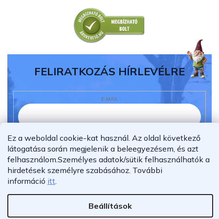
FELIRATKOZÁS HÍRLEVÉLRE
E-MAIL
Ez a weboldal cookie-kat használ. Az oldal következő
Elolvastam és megértettem az
adatvédelmi
látogatása során megjelenik a beleegyezésem, és azt
nyilatkozatot.
felhasználom.
Személyes adatok/sütik felhasználhatók a
Feliratkozás
hirdetések személyre szabásához.
További
információ
itt
.
Beállítások
Shoptet Premium készítette