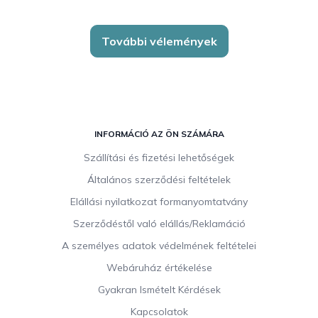
További vélemények
L
á
INFORMÁCIÓ AZ ÖN SZÁMÁRA
b
Szállítási és fizetési lehetőségek
l
Általános szerződési feltételek
é
c
Elállási nyilatkozat formanyomtatvány
Szerződéstől való elállás/Reklamáció
A személyes adatok védelmének feltételei
Webáruház értékelése
Gyakran Ismételt Kérdések
Kapcsolatok