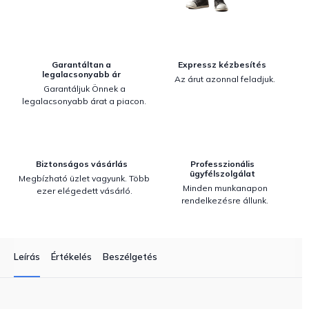
Garantáltan a
Expressz kézbesítés
legalacsonyabb ár
Az árut azonnal feladjuk.
Garantáljuk Önnek a
legalacsonyabb árat a piacon.
Biztonságos vásárlás
Professzionális
ügyfélszolgálat
Megbízható üzlet vagyunk. Több
Minden munkanapon
ezer elégedett vásárló.
rendelkezésre állunk.
Leírás
Értékelés
Beszélgetés