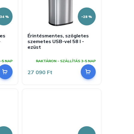
–34 %
–28 %
tes
Érintésmentes, szögletes
-
szemetes USB-vel 58 l -
ezüst
A
termék
-5 NAP
RAKTÁRON - SZÁLLÍTÁS 3-5 NAP
átlagos
értékelése
27 090 Ft
5-
ből
5,0
csillag.