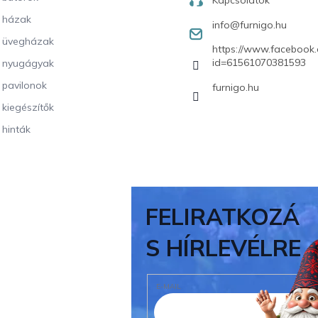
Kapcsolatok
i házak
info
@
furnigo.hu
i üvegházak
https://www.facebook.
id=61561070381593
i nyugágyak
i pavilonok
furnigo.hu
i kiegészítők
 hinták
FELIRATKOZÁ
S HÍRLEVÉLRE
E-MAIL