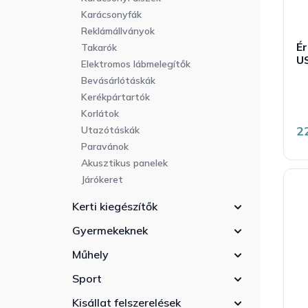
Karácsonyfák
Reklámállványok
É
Takarók
US
Elektromos lábmelegítők
Bevásárlótáskák
Kerékpártartók
Korlátok
2
Utazótáskák
Paravánok
Akusztikus panelek
Járókeret
Kerti kiegészítők
Gyermekeknek
Műhely
Sport
Kisállat felszerelések