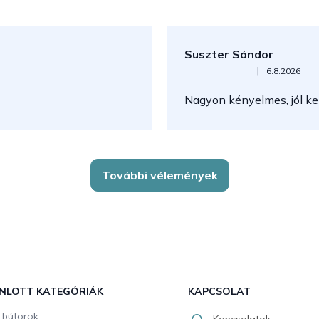
s
e
l
e
Suszter Sándor
m
e
Az áruház értékelése 5-ből 5
|
6.8.2026
i
Nagyon kényelmes, jól kez
További vélemények
NLOTT KATEGÓRIÁK
KAPCSOLAT
i bútorok