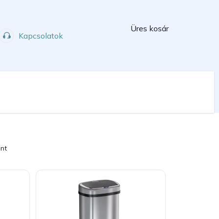
Kosár
Üres kosár
Kapcsolatok
Műhely
Sport
int