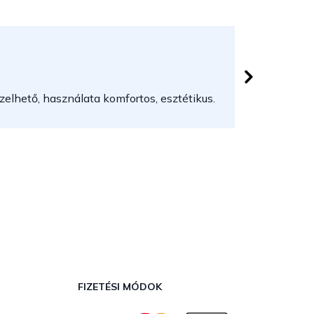
Herczeg
 csillag.
Az áruház
elhető, használata komfortos, esztétikus.
FIZETÉSI MÓDOK