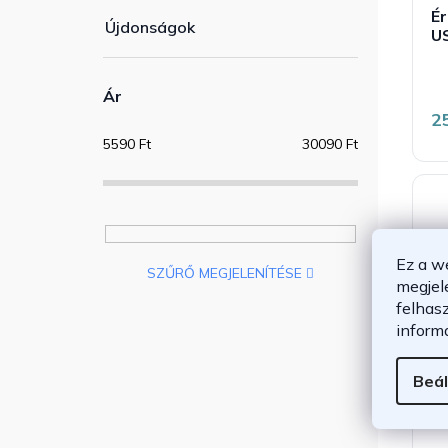
É
Újdonságok
US
Ár
2
5590
Ft
30090
Ft
Ez a w
SZŰRŐ MEGJELENÍTÉSE
megjel
felhas
inform
Beál
É
US