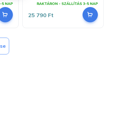
termék
-5 NAP
RAKTÁRON - SZÁLLÍTÁS 3-5 NAP
átlagos
értékelése
25 790 Ft
5-
ből
5,0
csillag.
ése