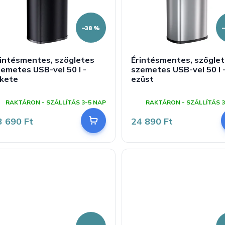
–38 %
rintésmentes, szögletes
Érintésmentes, szögle
emetes USB-vel 50 l -
szemetes USB-vel 50 l 
ekete
ezüst
A
A
ermék
termék
RAKTÁRON - SZÁLLÍTÁS 3-5 NAP
RAKTÁRON - SZÁLLÍTÁS 3
tlagos
átlagos
rtékelése
értékelése
3 690 Ft
24 890 Ft
-
5-
ől
ből
,8
5,0
sillag.
csillag.