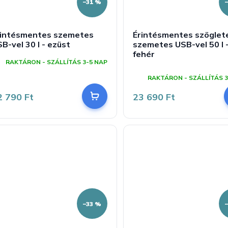
–31 %
rintésmentes szemetes
Érintésmentes szöglet
B-vel 30 l - ezüst
szemetes USB-vel 50 l 
fehér
RAKTÁRON - SZÁLLÍTÁS 3-5 NAP
A
termék
RAKTÁRON - SZÁLLÍTÁS 3
átlagos
értékelése
2 790 Ft
23 690 Ft
5-
ből
5,0
csillag.
–33 %