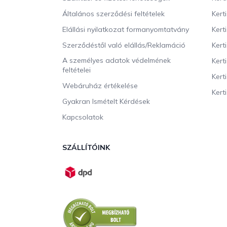
é
c
Általános szerződési feltételek
Kert
Elállási nyilatkozat formanyomtatvány
Kert
Szerződéstől való elállás/Reklamáció
Kert
A személyes adatok védelmének
Kert
feltételei
Kert
Webáruház értékelése
Kerti
Gyakran Ismételt Kérdések
Kapcsolatok
SZÁLLÍTÓINK