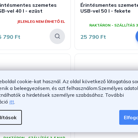
rintésmentes szemetes
Érintésmentes szemet
B-vel 40 l - ezüst
USB-vel 50 l - fekete
A
JELENLEG NEM ÉRHETŐ EL
termék
RAKTÁRON - SZÁLLÍTÁS 3
átlagos
értékelése
5 790 Ft
25 790 Ft
5-
ből
5,0
csillag.
eboldal cookie-kat használ. Az oldal következő látogatása so
enik a beleegyezésem, és azt felhasználom.
Személyes adatok
ználhatók a hirdetések személyre szabásához.
További
áció
itt
.
–36 %
lítások
Elfo
rintésmentes szemetes
Érintésmentes szemet
B-vel 30 l - fekete
USB-vel 30 l - fehér
A
RAKTÁRON - SZÁLLÍTÁS 3-5 NAP