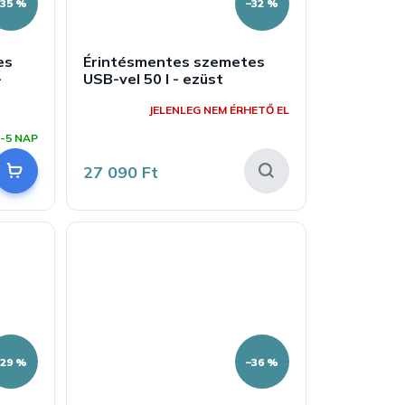
–35 %
–32 %
es
Érintésmentes szemetes
-
USB-vel 50 l - ezüst
JELENLEG NEM ÉRHETŐ EL
-5 NAP
27 090 Ft
–29 %
–36 %