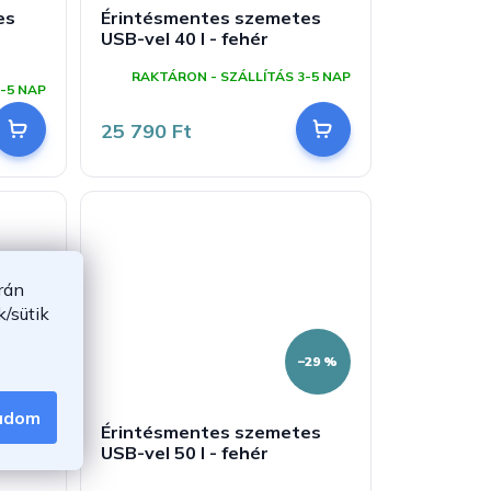
es
Érintésmentes szemetes
USB-vel 40 l - fehér
RAKTÁRON - SZÁLLÍTÁS 3-5 NAP
-5 NAP
25 790 Ft
rán
/sütik
–28 %
–29 %
gadom
es
Érintésmentes szemetes
USB-vel 50 l - fehér
A