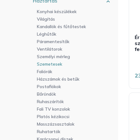
Háztartás
r
a
l
e
n
i
Konyhai készülékek
n
e
s
Világítás
d
l
t
Kandallók és fűtőtestek
e
á
Léghűtők
z
É
j
Páramentesítők
é
sz
a
f
Ventilátorok
s
e
Személyi mérleg
t
Szemetesek
á
Faliórák
é
2
5
Házszámok és betűk
b
Postafiókok
4
c
Bőröndök
Ruhaszárítók
Fali TV konzolok
Platós kézikocsi
Masszázsasztalok
Ruhatartók
Karácsonyi díszek