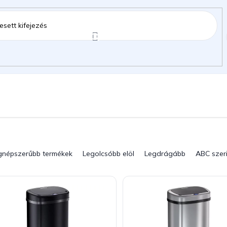
ztartás
Kerti kiegészítők
Gyermekeknek
gok
gnépszerűbb termékek
Legolcsóbb elöl
Legdrágább
ABC szer