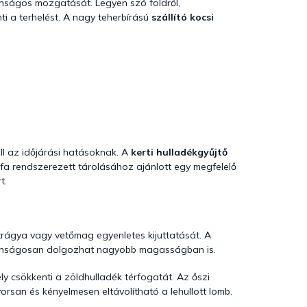
nságos mozgatását. Legyen szó földről,
ti a terhelést. A nagy teherbírású
szállító kocsi
ll az időjárási hatásoknak. A
kerti hulladékgyűjtő
fa rendszerezett tárolásához ajánlott egy megfelelő
t.
űtrágya vagy vetőmag egyenletes kijuttatását. A
ztonságosan dolgozhat nagyobb magasságban is.
ly csökkenti a zöldhulladék térfogatát. Az őszi
yorsan és kényelmesen eltávolítható a lehullott lomb.