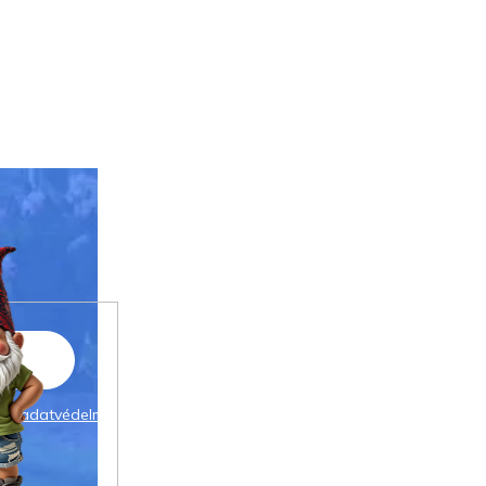
 az
adatvédelmi