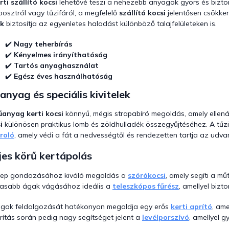
rti szállító kocsi
lehetővé teszi a nehezebb anyagok gyors és bizto
n
y
osztról vagy tűzifáról, a megfelelő
szállító kocsi
jelentősen csökken
í
ék
biztosítja az egyenletes haladást különböző talajfelületeken is.
t
á
✔️
Nagy teherbírás
s
✔️
Kényelmes irányíthatóság
e
✔️
Tartós anyaghasználat
l
✔️
Egész éves használhatóság
e
m
nyag és speciális kivitelek
e
i
anyag kerti kocsi
könnyű, mégis strapabíró megoldás, amely ellená
i
különösen praktikus lomb és zöldhulladék összegyűjtéséhez. A tűzi
roló
, amely védi a fát a nedvességtől és rendezetten tartja az udvar
jes körű kertápolás
yep gondozásához kiváló megoldás a
szórókocsi
, amely segíti a m
asabb ágak vágásához ideális a
teleszkópos fűrész
, amellyel bi
gak feldolgozását hatékonyan megoldja egy erős
kerti aprító
, ame
rítás során pedig nagy segítséget jelent a
levélporszívó
, amellyel g