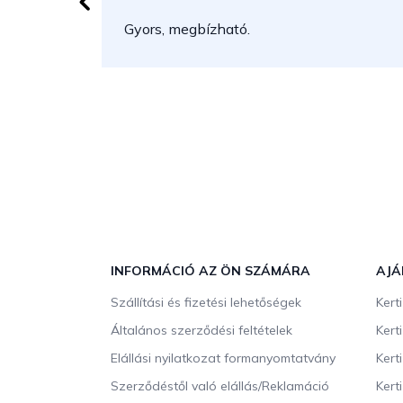
Gyors, megbízható.
L
á
b
INFORMÁCIÓ AZ ÖN SZÁMÁRA
AJÁ
l
Szállítási és fizetési lehetőségek
Kert
é
c
Általános szerződési feltételek
Kert
Elállási nyilatkozat formanyomtatvány
Kert
Szerződéstől való elállás/Reklamáció
Kert