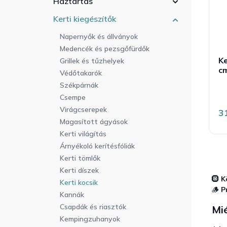
Háztartás
r
a
l
e
n
i
Kerti kiegészítők
n
e
s
d
Napernyők és állványok
l
t
e
Medencék és pezsgőfürdők
á
z
Ke
j
Grillek és tűzhelyek
é
cm
a
Védőtakarók
s
Székpárnák
e
t
Csempe
á
é
Virágcserepek
3
5
Magasított ágyások
b
5
Kerti világítás
c
Árnyékoló kerítésfóliák
Kerti tömlők
Kerti díszek
🛞
K
Kerti kocsik
🪵
P
Kannák
Csapdák és riasztók
Mié
Kempingzuhanyok