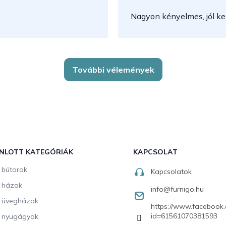
Nagyon kényelmes, jól kez
További vélemények
NLOTT KATEGÓRIÁK
KAPCSOLAT
i bútorok
Kapcsolatok
i házak
info
@
furnigo.hu
i üvegházak
https://www.facebook.
id=61561070381593
i nyugágyak