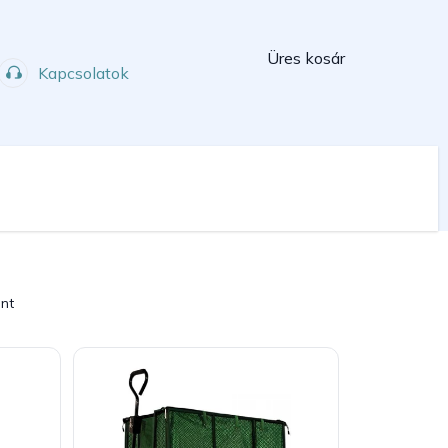
Kosár
Üres kosár
Kapcsolatok
Műhely
Sport
int