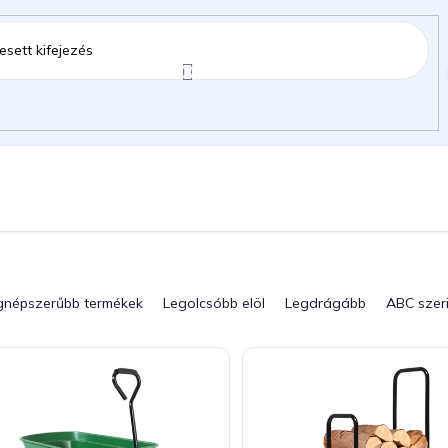
ztartás
Kerti kiegészítők
Gyermekeknek
gok
gnépszerűbb termékek
Legolcsóbb elöl
Legdrágább
ABC szer