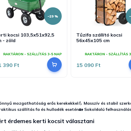
–29 %
rti kocsi 103,5x51x92,5
Tűzifa szállító kocsi
 - zöld
56x45x105 cm
A
A
ermék
termék
RAKTÁRON - SZÁLLÍTÁS 3-5 NAP
RAKTÁRON - SZÁLLÍTÁS 3
tlagos
átlagos
rtékelése
értékelése
1 390 Ft
15 090 Ft
-
5-
ől
ből
,0
5,0
sillag.
csillag.
L
i
s
önnyű mozgathatóság erős kerekekkel
💪
Masszív és stabil szerk
t
raktikus szállítás fa és hulladék esetén
🏡
Sokoldalú felhasználá
a
i
rt érdemes kerti kocsit választani
r
á