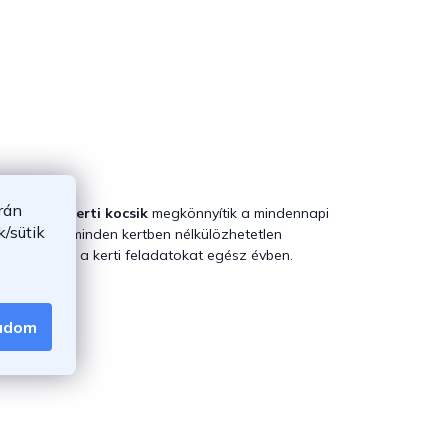
rán
 megfelelő
kerti kocsik
megkönnyítik a mindennapi
/sütik
ználás révén minden kertben nélkülözhetetlen
tékonyabbá a kerti feladatokat egész évben.
gadom