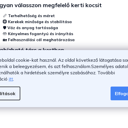
yan válasszon megfelelő kerti kocsit
📏
Terhelhetőség és méret
🛞
Kerekek minősége és stabilitása
🛡️
Váz és anyag tartóssága
🤲
Kényelmes fogantyú és irányítás
🏡
Felhasználási cél meghatározása
gbízható társ a kertben
eboldal cookie-kat használ. Az oldal következő látogatása so
yen szó könnyű
kerti kocsi
használatról vagy nagyobb terhelésről, a
enik a beleegyezésem, és azt felhasználom.
Személyes adatok
át. A stabil szerkezet, a praktikus kialakítás és a sokoldalú felhas
ználhatók a hirdetések személyre szabásához.
További
özzé válnak. Válassza az igényeinek megfelelő modellt, és tegye ha
áció
itt
.
lítások
Elfo