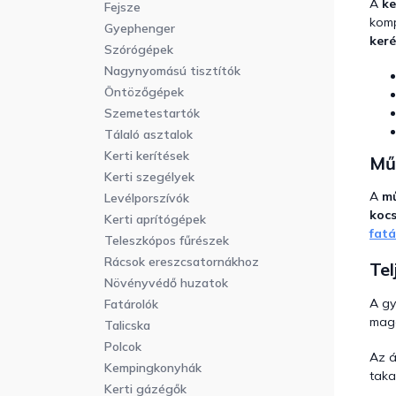
A
ke
Fejsze
komp
Gyephenger
ker
Szórógépek
Nagynyomású tisztítók
Öntözőgépek
Szemetestartók
Tálaló asztalok
Kerti kerítések
Műa
Kerti szegélyek
A
mű
Levélporszívók
kocs
Kerti aprítógépek
fatá
Teleszkópos fűrészek
Rácsok ereszcsatornákhoz
Tel
Növényvédő huzatok
A g
Fatárolók
mag
Talicska
Polcok
Az á
Kempingkonyhák
taka
Kerti gázégők