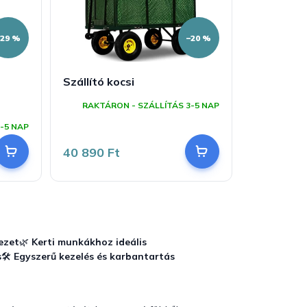
–29 %
–20 %
Szállító kocsi
RAKTÁRON - SZÁLLÍTÁS 3-5 NAP
-5 NAP
40 890 Ft
ezet
🌿
Kerti munkákhoz ideális
s
🛠️
Egyszerű kezelés és karbantartás