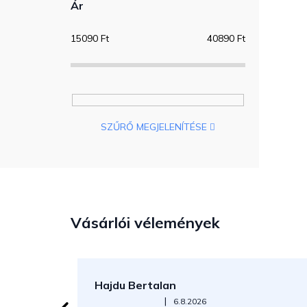
Ár
15090
Ft
40890
Ft
SZŰRŐ MEGJELENÍTÉSE
Vásárlói vélemények
Hajdu Bertalan
Az áruház értékelése 5-ből 5 csillag.
|
6.8.2026