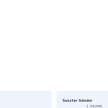
Suszter Sándor
Az áruház értékelése 5-ből 5
|
6.8.2026