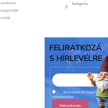
i pavilonok
furnigo.hu
i kiegészítők
 hinták
FELIRATKOZÁ
S HÍRLEVÉLRE
E-MAIL
Elolvastam és megértettem
nyilatkozatot.
Feliratkozás