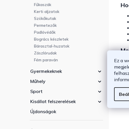
Hog
Fűkaszák
Kerti aljzatok
Szökőkutak
Permetezők
Padlóvédők
Bogrács készletek
Bárasztal-huzatok
Me
Zászlórudak
Fém paraván
Ez a w
Leg
megjel
munk
Gyermekeknek
felhas
eszk
inform
Műhely
Sport
Beál
Kisállat felszerelések
Újdonságok