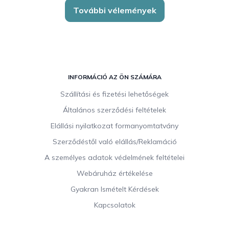
További vélemények
L
á
INFORMÁCIÓ AZ ÖN SZÁMÁRA
b
Szállítási és fizetési lehetőségek
l
Általános szerződési feltételek
é
c
Elállási nyilatkozat formanyomtatvány
Szerződéstől való elállás/Reklamáció
A személyes adatok védelmének feltételei
Webáruház értékelése
Gyakran Ismételt Kérdések
Kapcsolatok