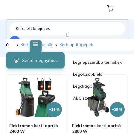
Ugrás
a
Kosár
fő
tartalomhoz
Keresés
Kezdőlap
Kerti kiegészítők
Kerti aprítógépek
T
T
Szűrő megnyitása
e
e
Legnépszerűbb termékek
r
r
m
m
Legolcsóbb elöl
é
é
Legdrágább
k
k
e
e
ABC szerint
k
k
l
r
–19 %
–25 %
i
e
s
n
Elektromos kerti aprító
Elektromos kerti aprító
t
d
2400 W
2800 W
á
e