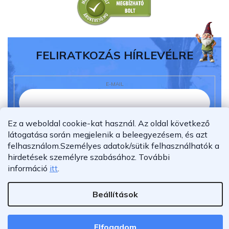
FELIRATKOZÁS HÍRLEVÉLRE
E-MAIL
Ez a weboldal cookie-kat használ. Az oldal következő
Elolvastam és megértettem az
adatvédelmi
látogatása során megjelenik a beleegyezésem, és azt
nyilatkozatot.
felhasználom.
Személyes adatok/sütik felhasználhatók a
hirdetések személyre szabásához.
További
Feliratkozás
információ
itt
.
Beállítások
Shoptet Premium készítette
Copyright 2026
Furnigo.hu
. Minden jog fenntartva.
Elfogadom