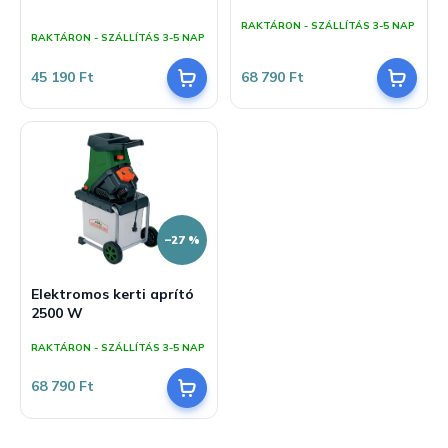
j
z
A
RAKTÁRON - SZÁLLÍTÁS 3-5 NAP
termék
a
é
RAKTÁRON - SZÁLLÍTÁS 3-5 NAP
átlagos
s
értékelése
45 190 Ft
68 790 Ft
5-
e
ből
5,0
csillag.
–27 %
Elektromos kerti aprító
2500 W
RAKTÁRON - SZÁLLÍTÁS 3-5 NAP
68 790 Ft