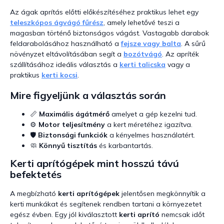
Az ágak aprítás előtti előkészítéséhez praktikus lehet egy
teleszkópos ágvágó fűrész
, amely lehetővé teszi a
magasban történő biztonságos vágást. Vastagabb darabok
feldarabolásához használható a
fejsze vagy balta
. A sűrű
növényzet eltávolításában segít a
bozótvágó
. Az apríték
szállításához ideális választás a
kerti talicska
vagy a
praktikus
kerti kocsi
.
Mire figyeljünk a választás során
📏
Maximális ágátmérő
amelyet a gép kezelni tud.
⚙️
Motor teljesítmény
a kert méretéhez igazítva.
🛡️
Biztonsági funkciók
a kényelmes használatért.
🧼
Könnyű tisztítás
és karbantartás.
Kerti aprítógépek mint hosszú távú
befektetés
A megbízható
kerti aprítógépek
jelentősen megkönnyítik a
kerti munkákat és segítenek rendben tartani a környezetet
egész évben. Egy jól kiválasztott
kerti aprító
nemcsak időt