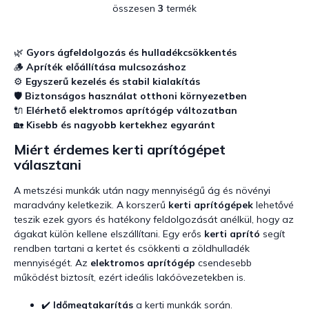
összesen
3
termék
L
i
s
t
🌿
Gyors ágfeldolgozás és hulladékcsökkentés
a
🪵
Apríték előállítása mulcsozáshoz
i
⚙️
Egyszerű kezelés és stabil kialakítás
r
🛡️
Biztonságos használat otthoni környezetben
á
🔌
Elérhető elektromos aprítógép változatban
n
🏡
Kisebb és nagyobb kertekhez egyaránt
y
í
Miért érdemes kerti aprítógépet
t
választani
á
s
A metszési munkák után nagy mennyiségű ág és növényi
e
maradvány keletkezik. A korszerű
kerti aprítógépek
lehetővé
l
teszik ezek gyors és hatékony feldolgozását anélkül, hogy az
e
ágakat külön kellene elszállítani. Egy erős
kerti aprító
segít
m
e
rendben tartani a kertet és csökkenti a zöldhulladék
i
mennyiségét. Az
elektromos aprítógép
csendesebb
működést biztosít, ezért ideális lakóövezetekben is.
✔️
Időmegtakarítás
a kerti munkák során.