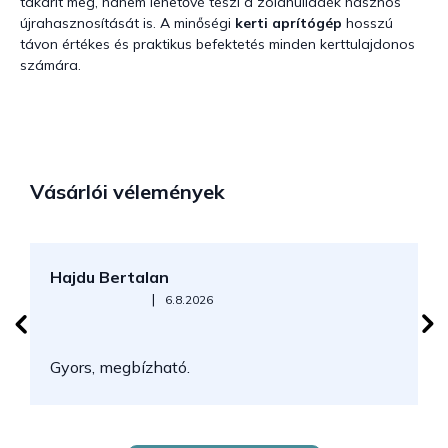
takarít meg, hanem lehetővé teszi a zöldhulladék hasznos
újrahasznosítását is. A minőségi
kerti aprítógép
hosszú
távon értékes és praktikus befektetés minden kerttulajdonos
számára.
Vásárlói vélemények
Hajdu Bertalan
S
Az áruház értékelése 5-ből 5 csillag.
|
6.8.2026
N
Gyors, megbízható.
k