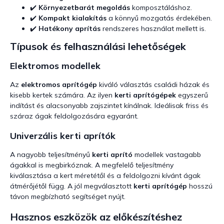
✔️
Környezetbarát megoldás
komposztáláshoz.
✔️
Kompakt kialakítás
a könnyű mozgatás érdekében.
✔️
Hatékony aprítás
rendszeres használat mellett is.
Típusok és felhasználási lehetőségek
Elektromos modellek
Az
elektromos aprítógép
kiváló választás családi házak és
kisebb kertek számára. Az ilyen
kerti aprítógépek
egyszerű
indítást és alacsonyabb zajszintet kínálnak. Ideálisak friss és
száraz ágak feldolgozására egyaránt.
Univerzális kerti aprítók
A nagyobb teljesítményű
kerti aprító
modellek vastagabb
ágakkal is megbirkóznak. A megfelelő teljesítmény
kiválasztása a kert méretétől és a feldolgozni kívánt ágak
átmérőjétől függ. A jól megválasztott
kerti aprítógép
hosszú
távon megbízható segítséget nyújt.
Hasznos eszközök az előkészítéshez