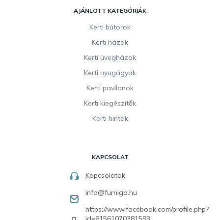
AJÁNLOTT KATEGÓRIÁK
Kerti bútorok
Kerti házak
Kerti üvegházak
Kerti nyugágyak
Kerti pavilonok
Kerti kiegészítők
Kerti hinták
KAPCSOLAT
Kapcsolatok
info
@
furnigo.hu
https://www.facebook.com/profile.php?
id=61561070381593