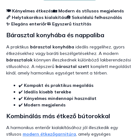
🍽️ Kényelmes étkezés
🏡 Modern és stílusos megjelenés
📏 Helytakarékos kialakítás
🧰 Sokoldalú felhasználás
✨ Elegáns enteriőr
🧼 Egyszerű tisztítás
Bárasztal konyhába és nappaliba
A praktikus
bárasztal konyhába
ideális reggelihez, gyors
étkezésekhez vagy baráti beszélgetésekhez. A modern
bárasztalok
könnyen illeszkednek különböző lakberendezési
stílusokhoz. A népszerű
bárasztal szett
komplett megoldást
kínál, amely harmonikus egységet teremt a térben.
✔️
Kompakt és praktikus megoldás
✔️
Ideális kisebb terekbe
✔️
Kényelmes mindennapi használat
✔️
Modern megjelenés
Kombinálás más étkező bútorokkal
A harmonikus enteriőr kialakításához jól illeszkedik egy
stílusos
modern étkezőgarnitúra
, amely egységes