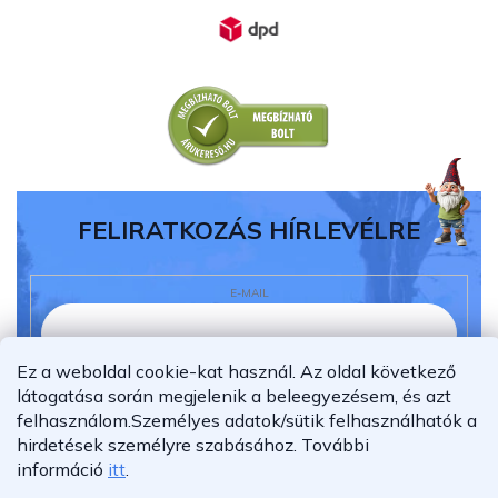
FELIRATKOZÁS HÍRLEVÉLRE
E-MAIL
Ez a weboldal cookie-kat használ. Az oldal következő
Elolvastam és megértettem az
adatvédelmi
látogatása során megjelenik a beleegyezésem, és azt
nyilatkozatot.
felhasználom.
Személyes adatok/sütik felhasználhatók a
hirdetések személyre szabásához.
További
Feliratkozás
információ
itt
.