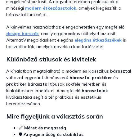
megjelenést biztosít. A nagyobb terekben praktikusak a
minőségi
modern étkezőasztalok
, amelyek kiegészítik a
bárasztal funkcióját.
A kényelmes használathoz elengedhetetlen egy megfelelő
design bárszék
, amely ergonomikus ülőhelyet biztosít.
Alternatív megoldásként elegáns
elegáns étkezőszékek
is
használhatók, amelyek növelik a komfortérzetet.
Különböző stílusok és kivitelek
A kínálatban megtalálható a modern és klasszikus
bárasztal
változat egyaránt. A népszerű
bárasztal praktiker
és
praktiker bárasztal
típusok sokféle méretben és
kialakításban érhetők el. A megfelelő
bárasztalok
kiválasztása segít a tér praktikus és esztétikus
berendezésében.
Mire figyeljünk a választás során
📏
Méret és magasság
🛡️
Anyagminőség és stabilitás