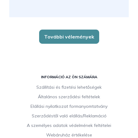
További vélemények
L
á
INFORMÁCIÓ AZ ÖN SZÁMÁRA
b
Szállítási és fizetési lehetőségek
l
Általános szerződési feltételek
é
c
Elállási nyilatkozat formanyomtatvány
Szerződéstől való elállás/Reklamáció
A személyes adatok védelmének feltételei
Webáruház értékelése