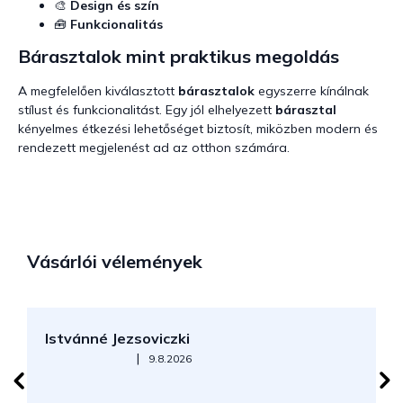
🎨
Design és szín
🧰
Funkcionalitás
Bárasztalok mint praktikus megoldás
A megfelelően kiválasztott
bárasztalok
egyszerre kínálnak
stílust és funkcionalitást. Egy jól elhelyezett
bárasztal
kényelmes étkezési lehetőséget biztosít, miközben modern és
rendezett megjelenést ad az otthon számára.
Vásárlói vélemények
Istvánné Jezsoviczki
R
Az áruház értékelése 5-ből 5 csillag.
|
9.8.2026