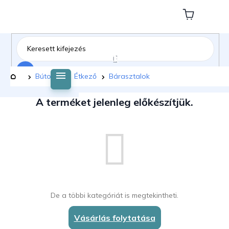
Ugrás
a
Kosár
fő
tartalomhoz
Keresés
Kezdőlap
Bútorok
Étkező
Bárasztalok
A terméket jelenleg előkészítjük.
De a többi kategóriát is megtekintheti.
Vásárlás folytatása