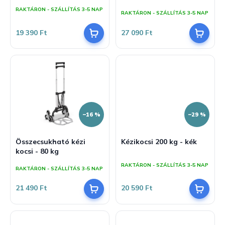
termék
j
z
RAKTÁRON - SZÁLLÍTÁS 3-5 NAP
RAKTÁRON - SZÁLLÍTÁS 3-5 NAP
átlagos
a
é
értékelése
s
5-
19 390 Ft
27 090 Ft
ből
e
5,0
csillag.
–16 %
–29 %
Összecsukható kézi
Kézikocsi 200 kg - kék
kocsi - 80 kg
A
termék
RAKTÁRON - SZÁLLÍTÁS 3-5 NAP
RAKTÁRON - SZÁLLÍTÁS 3-5 NAP
átlagos
értékelése
5-
21 490 Ft
20 590 Ft
ből
5,0
csillag.