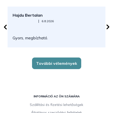
Hajdu Bertalan
S
Az áruház értékelése 5-ből 5 csillag.
|
6.8.2026
N
Gyors, megbízható.
k
További vélemények
L
á
INFORMÁCIÓ AZ ÖN SZÁMÁRA
b
Szállítási és fizetési lehetőségek
l
Általános szerződési feltételek