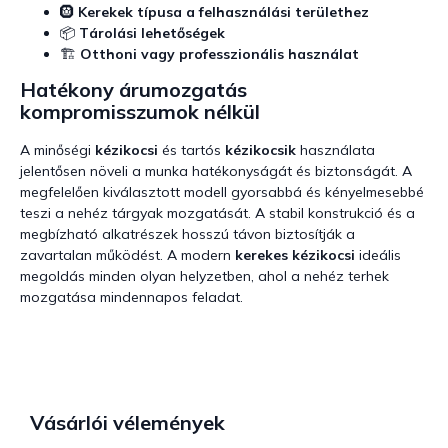
🛞
Kerekek típusa a felhasználási területhez
📦
Tárolási lehetőségek
🏗️
Otthoni vagy professzionális használat
Hatékony árumozgatás
kompromisszumok nélkül
A minőségi
kézikocsi
és tartós
kézikocsik
használata
jelentősen növeli a munka hatékonyságát és biztonságát. A
megfelelően kiválasztott modell gyorsabbá és kényelmesebbé
teszi a nehéz tárgyak mozgatását. A stabil konstrukció és a
megbízható alkatrészek hosszú távon biztosítják a
zavartalan működést. A modern
kerekes kézikocsi
ideális
megoldás minden olyan helyzetben, ahol a nehéz terhek
mozgatása mindennapos feladat.
Vásárlói vélemények