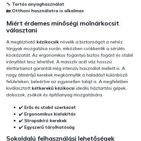
á
🔧
Tartós anyaghasználat
n
🏡
Otthoni használatra is alkalmas
y
í
Miért érdemes minőségi molnárkocsit
t
választani
á
s
e
A megbízható
kézikocsik
növelik a biztonságot a nehéz
l
tárgyak mozgatása során, miközben csökkentik a sérülés
e
kockázatát. Az ergonomikus fogantyú biztos fogást és stabil
m
irányítást tesz lehetővé. A masszív acél váz hosszú
e
élettartamot garantál még intenzív használat mellett is. A
i
nagy átmérőjű kerekek megkönnyítik a haladást különböző
felületeken, beleértve az egyenetlen talajt is. A megfelelően
kiválasztott
kétkerekű kézikocsi
ideális háztartási gépek,
dobozok, zsákok és építőanyag mozgatására.
✔️
Erős és stabil szerkezet
✔️
Ergonomikus kialakítás
✔️
Strapabíró kerekek
✔️
Egyszerű tárolhatóság
Sokoldalú felhasználási lehetőségek