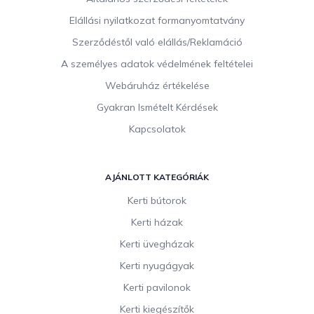
é
c
Elállási nyilatkozat formanyomtatvány
Szerződéstől való elállás/Reklamáció
A személyes adatok védelmének feltételei
Webáruház értékelése
Gyakran Ismételt Kérdések
Kapcsolatok
AJÁNLOTT KATEGÓRIÁK
Kerti bútorok
Kerti házak
Kerti üvegházak
Kerti nyugágyak
Kerti pavilonok
Kerti kiegészítők