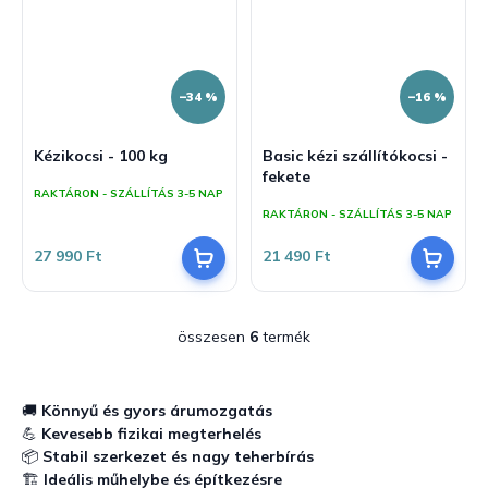
–34 %
–16 %
Kézikocsi - 100 kg
Basic kézi szállítókocsi -
fekete
RAKTÁRON - SZÁLLÍTÁS 3-5 NAP
RAKTÁRON - SZÁLLÍTÁS 3-5 NAP
27 990 Ft
21 490 Ft
összesen
6
termék
L
i
s
t
🚚
Könnyű és gyors árumozgatás
a
💪
Kevesebb fizikai megterhelés
i
📦
Stabil szerkezet és nagy teherbírás
r
🏗️
Ideális műhelybe és építkezésre