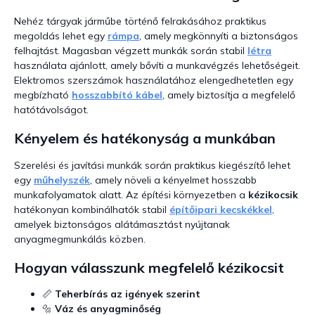
Nehéz tárgyak járműbe történő felrakásához praktikus
megoldás lehet egy
rámpa
, amely megkönnyíti a biztonságos
felhajtást. Magasban végzett munkák során stabil
létra
használata ajánlott, amely bővíti a munkavégzés lehetőségeit.
Elektromos szerszámok használatához elengedhetetlen egy
megbízható
hosszabbító kábel
, amely biztosítja a megfelelő
hatótávolságot.
Kényelem és hatékonyság a munkában
Szerelési és javítási munkák során praktikus kiegészítő lehet
egy
műhelyszék
, amely növeli a kényelmet hosszabb
munkafolyamatok alatt. Az építési környezetben a
kézikocsik
hatékonyan kombinálhatók stabil
építőipari kecskékkel
,
amelyek biztonságos alátámasztást nyújtanak
anyagmegmunkálás közben.
Hogyan válasszunk megfelelő kézikocsit
📏
Teherbírás az igények szerint
🔩
Váz és anyagminőség