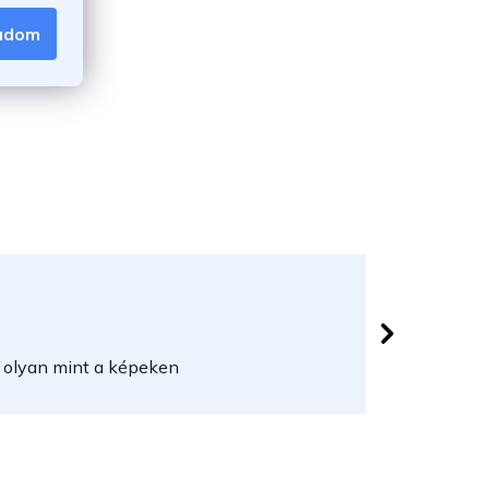
amat során.
gadom
Lővei Jó
 csillag.
Az áruház
 olyan mint a képeken