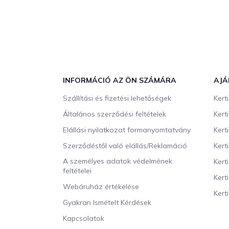
L
á
b
INFORMÁCIÓ AZ ÖN SZÁMÁRA
AJÁ
l
Szállítási és fizetési lehetőségek
Kert
é
c
Általános szerződési feltételek
Kert
Elállási nyilatkozat formanyomtatvány
Kert
Szerződéstől való elállás/Reklamáció
Kert
A személyes adatok védelmének
Kert
feltételei
Kert
Webáruház értékelése
Kerti
Gyakran Ismételt Kérdések
Kapcsolatok