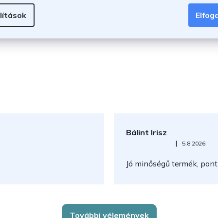
li a produktivitást, a biztonságot és a kényelmet minden munkafoly
lítások
Elfo
Bálint Irisz
Az áruház értékelése 5-ből 5
|
5.8.2026
Jó minőségű termék, pont
További vélemények