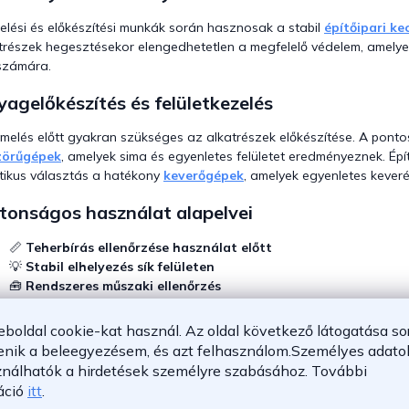
elési és előkészítési munkák során hasznosak a stabil
építőipari ke
trészek hegesztésekor elengedhetetlen a megfelelő védelem, amely
számára.
agelőkészítés és felületkezelés
melés előtt gyakran szükséges az alkatrészek előkészítése. A pon
zörűgépek
, amelyek sima és egyenletes felületet eredményeznek. É
tikus választás a hatékony
keverőgépek
, amelyek egyenletes keveré
tonságos használat alapelvei
📏
Teherbírás ellenőrzése használat előtt
💡
Stabil elhelyezés sík felületen
🧰
Rendszeres műszaki ellenőrzés
🔩
A teher megfelelő rögzítése
🛠️
Biztonsági előírások betartása
eboldal cookie-kat használ. Az oldal következő látogatása so
enik a beleegyezésem, és azt felhasználom.
Személyes adatok
ljesítmény és megbízhatóság minden műhelybe
ználhatók a hirdetések személyre szabásához.
További
áció
itt
.
odern
műhelydaru
stabil és hatékony megoldást kínál a nehéz tárg