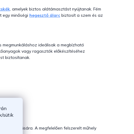
cskék
, amelyek biztos alátámasztást nyújtanak. Fém
et egy minőségi
hegesztő álarc
biztosít a szem és az
tos megmunkáláshoz ideálisak a megbízható
pítőanyagok vagy ragasztók előkészítéséhez
st biztosítanak.
rán
/sütik
n
yak mozgatására. A megfelelően felszerelt műhely