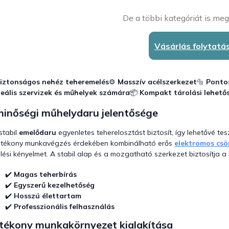
De a többi kategóriát is meg
Vásárlás folytatá
iztonságos nehéz teheremelés
⚙️
Masszív acélszerkezet
🔩
Pontos
deális szervizek és műhelyek számára
📦
Kompakt tárolási lehető
minőségi műhelydaru jelentősége
stabil
emelődaru
egyenletes teherelosztást biztosít, így lehetővé te
tékony munkavégzés érdekében kombinálható erős
elektromos csö
lési kényelmet. A stabil alap és a mozgatható szerkezet biztosítja a
✔️
Magas teherbírás
✔️
Egyszerű kezelhetőség
✔️
Hosszú élettartam
✔️
Professzionális felhasználás
tékony munkakörnyezet kialakítása