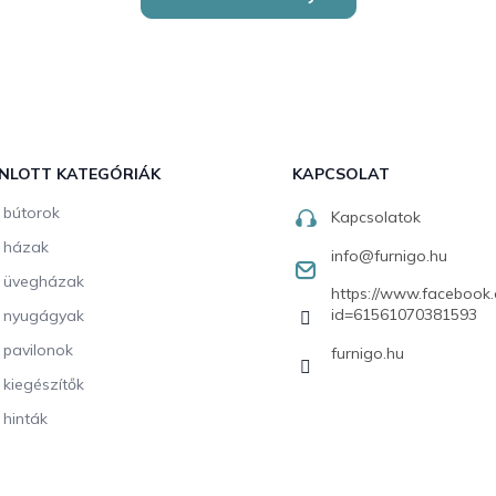
NLOTT KATEGÓRIÁK
KAPCSOLAT
i bútorok
Kapcsolatok
i házak
info
@
furnigo.hu
i üvegházak
https://www.facebook.
id=61561070381593
i nyugágyak
i pavilonok
furnigo.hu
i kiegészítők
 hinták