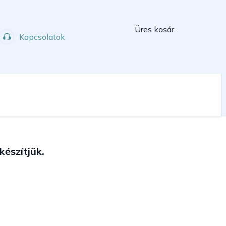
Kosár
Üres kosár
Kapcsolatok
Műhely
Sport
készítjük.