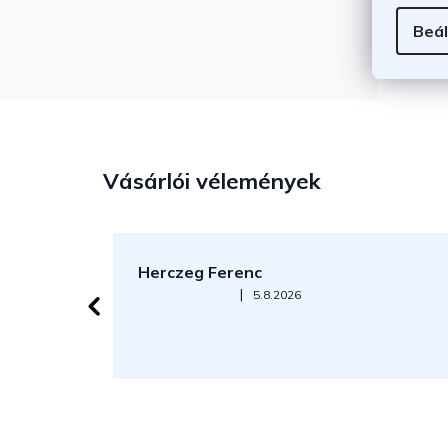
növe
Beál
Vásárlói vélemények
Herczeg Ferenc
Az áruház értékelése 5-ből 5 csillag.
|
5.8.2026