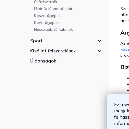
Csőtisztítók
Szer
Utánfutó vonófejzár
alka
Köszörűgépek
arc 
Keverőgépek
Hosszabbító kábelek
Any
Sport
Az e
kös
Kisállat felszerelések
prak
Újdonságok
Biz
Ez a w
megjel
Te
felhas
inform
A m