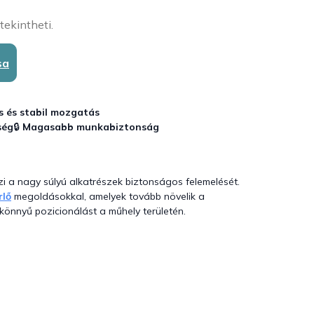
tekintheti.
sa
 és stabil mozgatás
ség
🔒
Magasabb munkabiztonság
szi a nagy súlyú alkatrészek biztonságos felemelését.
rlő
megoldásokkal, amelyek tovább növelik a
 könnyű pozicionálást a műhely területén.