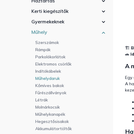
Háztartás
a
n
Kerti kiegészítők
e
Gyermekeknek
l
Műhely
Szerszámok
🏗️
B
Rámpák
🚗
I
Parkolókorlátok
Elektromos csörlők
A 
Indítókábelek
Egy 
Műhelydaruk
A ha
Kőmíves bakok
keze
Fűrészállványok
Létrák
Molnárkocsik
Műhelykanapék
Hegesztősisakok
Akkumulátortöltők
Ha