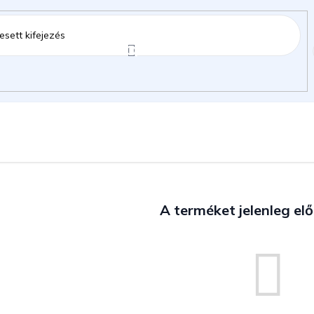
ztartás
Kerti kiegészítők
Gyermekeknek
gok
A terméket jelenleg elő