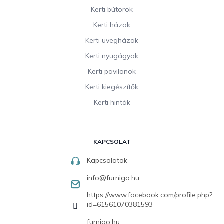
Kerti bútorok
Kerti házak
Kerti üvegházak
Kerti nyugágyak
Kerti pavilonok
Kerti kiegészítők
Kerti hinták
KAPCSOLAT
Kapcsolatok
info
@
furnigo.hu
https://www.facebook.com/profile.php?
id=61561070381593
furnigo.hu