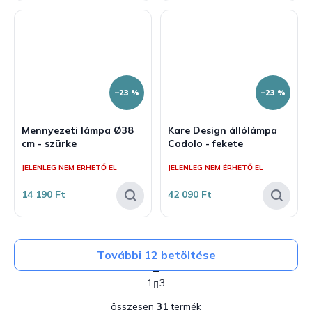
–23 %
–23 %
Mennyezeti lámpa Ø38
Kare Design állólámpa
cm - szürke
Codolo - fekete
JELENLEG NEM ÉRHETŐ EL
JELENLEG NEM ÉRHETŐ EL
14 190 Ft
42 090 Ft
További 12 betöltése
L
1
3
a
L
p
összesen
31
termék
i
o