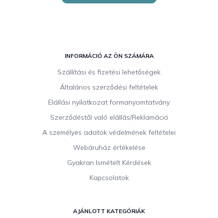
L
á
INFORMÁCIÓ AZ ÖN SZÁMÁRA
b
Szállítási és fizetési lehetőségek
l
Általános szerződési feltételek
é
c
Elállási nyilatkozat formanyomtatvány
Szerződéstől való elállás/Reklamáció
A személyes adatok védelmének feltételei
Webáruház értékelése
Gyakran Ismételt Kérdések
Kapcsolatok
AJÁNLOTT KATEGÓRIÁK