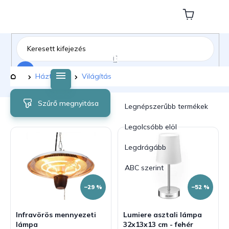
Ugrás
a
Kosár
fő
tartalomhoz
Keresés
Kezdőlap
Háztartás
Világítás
T
T
Szűrő megnyitása
e
e
Legnépszerűbb termékek
r
r
m
m
Legolcsóbb elöl
é
é
Legdrágább
k
k
e
e
ABC szerint
k
k
l
r
–29 %
–52 %
i
e
s
n
Infravörös mennyezeti
Lumiere asztali lámpa
t
d
lámpa
32x13x13 cm - fehér
á
e