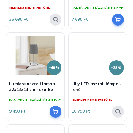
j
z
JELENLEG NEM ÉRHETŐ EL
RAKTÁRON - SZÁLLÍTÁS 3-5 NAP
a
é
s
35 690 Ft
7 690 Ft
e
–40 %
–28 %
Lumiere asztali lámpa
Lilly LED asztali lámpa -
32x13x13 cm - szürke
fehér
RAKTÁRON - SZÁLLÍTÁS 3-5 NAP
JELENLEG NEM ÉRHETŐ EL
9 490 Ft
10 790 Ft