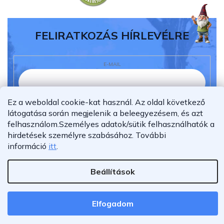
FELIRATKOZÁS HÍRLEVÉLRE
E-MAIL
Ez a weboldal cookie-kat használ. Az oldal következő
Elolvastam és megértettem az
adatvédelmi
látogatása során megjelenik a beleegyezésem, és azt
nyilatkozatot.
felhasználom.
Személyes adatok/sütik felhasználhatók a
hirdetések személyre szabásához.
További
Feliratkozás
információ
itt
.
Beállítások
Shoptet Premium készítette
Copyright 2026
Furnigo.hu
. Minden jog fenntartva.
Elfogadom