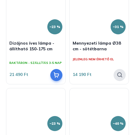
–23 %
–31 %
Dizájnos íves lámpa -
Mennyezeti lámpa Ø38
állítható 150-175 cm
cm - sötétbarna
A
JELENLEG NEM ÉRHETŐ EL
termék
RAKTÁRON - SZÁLLÍTÁS 3-5 NAP
átlagos
értékelése
21 490 Ft
14 190 Ft
5-
ből
5,0
csillag.
–23 %
–40 %