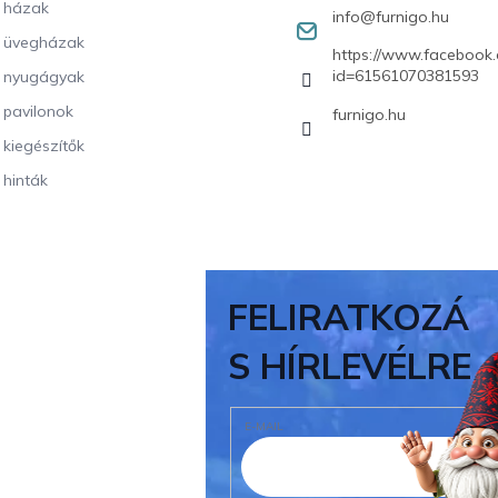
i házak
info
@
furnigo.hu
i üvegházak
https://www.facebook.
id=61561070381593
i nyugágyak
i pavilonok
furnigo.hu
i kiegészítők
 hinták
FELIRATKOZÁ
S HÍRLEVÉLRE
E-MAIL