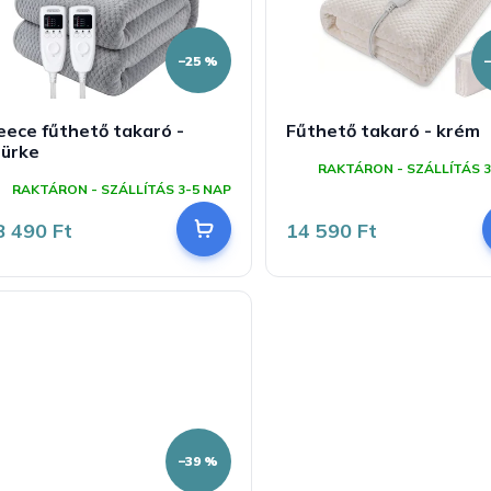
–25 %
eece fűthető takaró -
Fűthető takaró - krém
zürke
RAKTÁRON - SZÁLLÍTÁS 3
RAKTÁRON - SZÁLLÍTÁS 3-5 NAP
8 490 Ft
14 590 Ft
–39 %