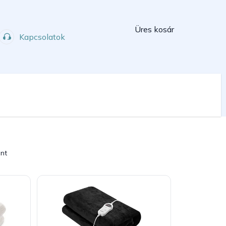
Kosár
Üres kosár
Kapcsolatok
Műhely
Sport
int