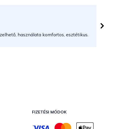
Herczeg
 csillag.
Az áruház
elhető, használata komfortos, esztétikus.
FIZETÉSI MÓDOK