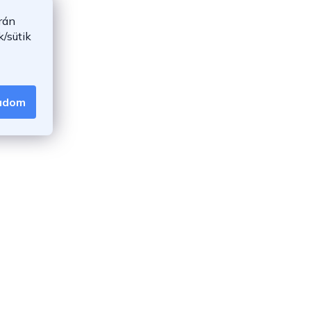
rán
/sütik
gadom