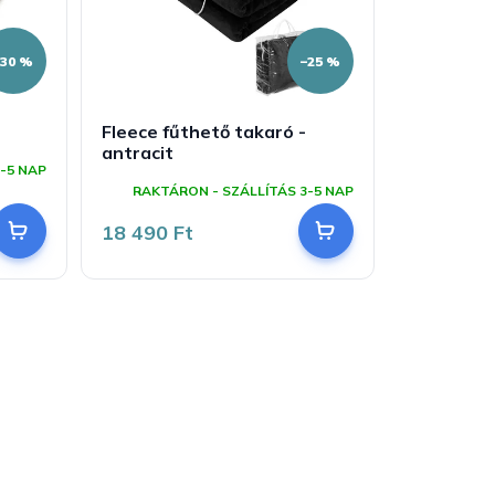
–30 %
–25 %
Fleece fűthető takaró -
antracit
-5 NAP
RAKTÁRON - SZÁLLÍTÁS 3-5 NAP
18 490 Ft