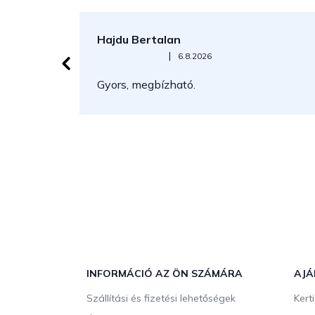
Hajdu Bertalan
Az áruház értékelése 5-ből 5 csillag.
|
6.8.2026
Gyors, megbízható.
L
á
b
INFORMÁCIÓ AZ ÖN SZÁMÁRA
AJÁ
l
Szállítási és fizetési lehetőségek
Kert
é