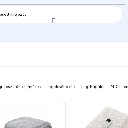
ztartás
Kerti kiegészítők
Gyermekeknek
gok
gnépszerűbb termékek
Legolcsóbb elöl
Legdrágább
ABC szer