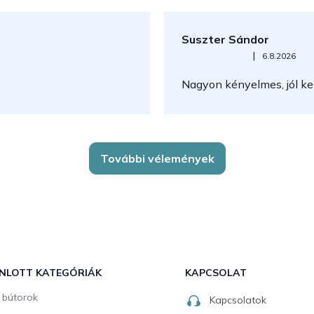
Suszter Sándor
Az áruház értékelése 5-ből 5
|
6.8.2026
Nagyon kényelmes, jól kez
További vélemények
NLOTT KATEGÓRIÁK
KAPCSOLAT
i bútorok
Kapcsolatok