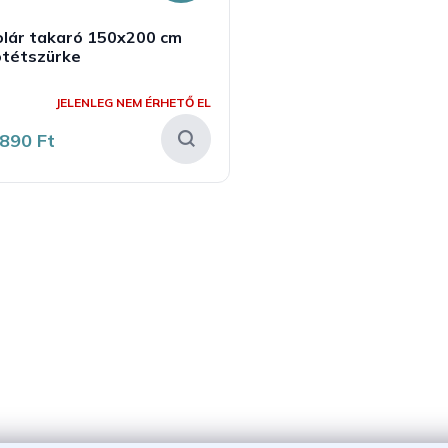
olár takaró 150x200 cm
ötétszürke
A
ermék
JELENLEG NEM ÉRHETŐ EL
tlagos
rtékelése
 890 Ft
-
ől
,0
sillag.
L
i
s
t
a
i
r
á
n
y
í
t