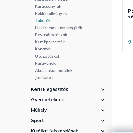
Karácsonyfák
P
Reklámállványok
s
Takarók
Elektromos lábmelegítők
t
á
Bevásárlótáskák
é
9
Kerékpártartók
5
b
Korlátok
5
Utazótáskák
c
Paravánok
Akusztikus panelek
Járókeret
Kerti kiegészítők
Gyermekeknek
Műhely
Sport
Kisállat felszerelések