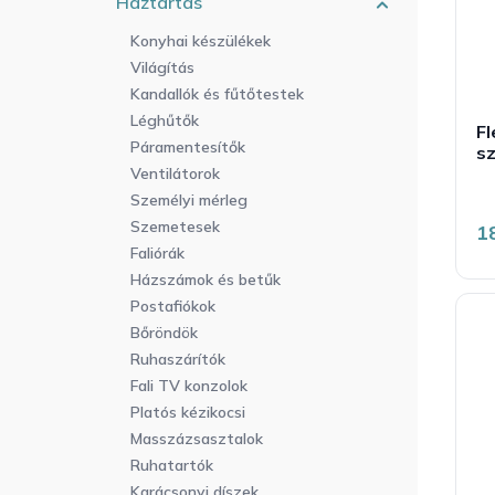
Háztartás
r
a
l
e
n
i
Konyhai készülékek
n
e
s
Világítás
d
l
t
Kandallók és fűtőtestek
e
á
Léghűtők
z
Fl
j
Páramentesítők
é
s
a
Ventilátorok
s
e
Személyi mérleg
Szemetesek
1
Faliórák
Házszámok és betűk
Postafiókok
Bőröndök
Ruhaszárítók
Fali TV konzolok
Platós kézikocsi
Masszázsasztalok
Ruhatartók
Karácsonyi díszek