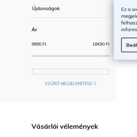
Újdonságok
Ez a w
megjel
felhas
inform
Ár
9890
Ft
18490
Ft
Beál
SZŰRŐ MEGJELENÍTÉSE
Vásárlói vélemények