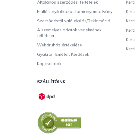
c
Általános szerződési feltételek
Kert
Elállási nyilatkozat formanyomtatvány
Kert
Szerződéstől való elállás/Reklamáció
Kert
A személyes adatok védelmének
Kert
feltételei
Kert
Webáruház értékelése
Kerti
Gyakran Ismételt Kérdések
Kapcsolatok
SZÁLLÍTÓINK