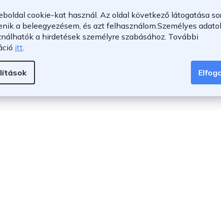
á
s
eboldal cookie-kat használ. Az oldal következő látogatása so
e
enik a beleegyezésem, és azt felhasználom.
Személyes adatok
l
ználhatók a hirdetések személyre szabásához.
További
e
m
áció
itt
.
e
i
lítások
Elfo