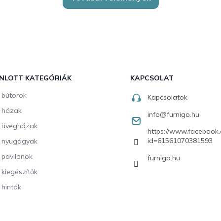
NLOTT KATEGÓRIÁK
KAPCSOLAT
i bútorok
Kapcsolatok
i házak
info
@
furnigo.hu
i üvegházak
https://www.facebook.
id=61561070381593
i nyugágyak
i pavilonok
furnigo.hu
i kiegészítők
 hinták