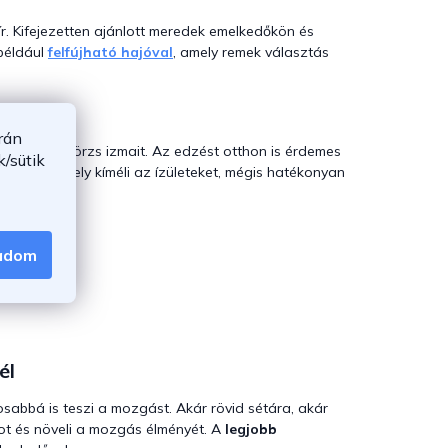
ír. Kifejezetten ajánlott meredek emelkedőkön és
 például
felfújható hajóval
, amely remek választás
rán
ábakat és a törzs izmait. Az edzést otthon is érdemes
/sütik
égével, amely kíméli az ízületeket, mégis hatékonyan
gadom
él
bbá is teszi a mozgást. Akár rövid sétára, akár
got és növeli a mozgás élményét. A
legjobb