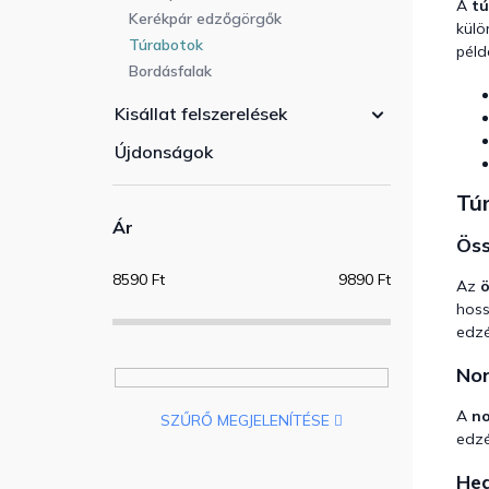
A
t
Kerékpár edzőgörgők
külö
Túrabotok
péld
Bordásfalak
Kisállat felszerelések
Újdonságok
Túr
Ár
Öss
8590
Ft
9890
Ft
Az
ö
hoss
edzé
Nor
A
no
SZŰRŐ MEGJELENÍTÉSE
edzé
Heg