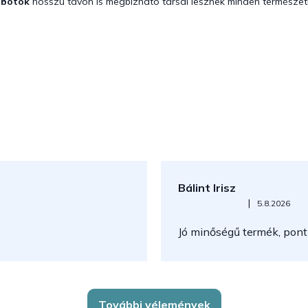
abotok
hosszú távon is megbízható társai lesznek minden természet
Bálint Irisz
Az áruház értékelése 5-ből 5
|
5.8.2026
Jó minőségű termék, pont
További vélemények