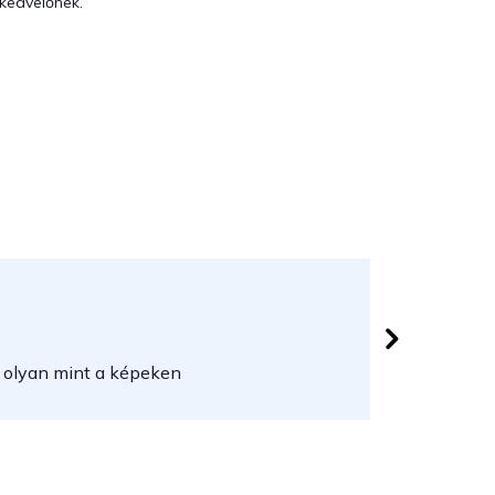
kedvelőnek.
Lővei Jó
 csillag.
Az áruház
 olyan mint a képeken