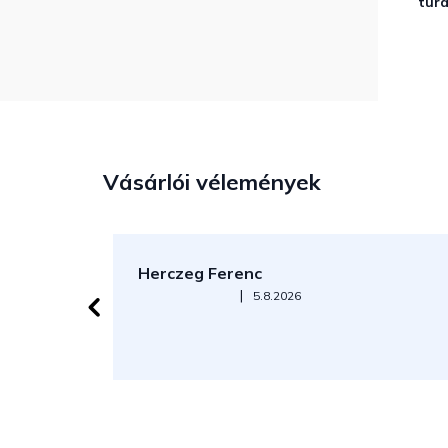
túr
Vásárlói vélemények
Herczeg Ferenc
Az áruház értékelése 5-ből 5 csillag.
|
5.8.2026