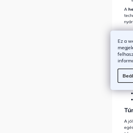
A
h
tech
nyár
Túr
Ez a w
A re
megjel
kieg
felhas
növe
inform
Mir
Beál
Tú
A jó
egés