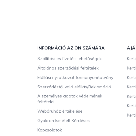
L
á
b
INFORMÁCIÓ AZ ÖN SZÁMÁRA
AJÁ
l
Szállítási és fizetési lehetőségek
Kert
é
c
Általános szerződési feltételek
Kert
Elállási nyilatkozat formanyomtatvány
Kert
Szerződéstől való elállás/Reklamáció
Kert
A személyes adatok védelmének
Kert
feltételei
Kert
Webáruház értékelése
Kerti
Gyakran Ismételt Kérdések
Kapcsolatok