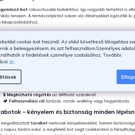
egymászó bot
robusztusabb kialakítású, így nagyobb terhelést is elb
nikás terepen. A természetjárást sokan vízi élményekkel egészítik ki,
i kikapcsolódáshoz.
abotok és általános kondíció
eboldal cookie-kat használ. Az oldal következő látogatása so
ndszeres gyaloglás és túrázás javítja az állóképességet, erősíti a l
enik a beleegyezésem, és azt felhasználom.
Személyes adatok
észíteni kardió mozgással, például egy
olcsó elliptikus tréner
segíts
ználhatók a hirdetések személyre szabásához.
További
li az állóképességet.
áció
itt
.
e figyeljünk túrabot vásárlásakor
lítások
Elfo
🧱
Anyaghasználat
könnyű, mégis strapabíró kivitel.
✋
Markolat kényelme
hosszabb túrákhoz.
🔒
Megbízható rögzítés
az állítható száraknál.
🏕️
Felhasználási cél
túrázás, nordic walking vagy hegymászás.
rabotok – kényelem és biztonság minden lépésn
l megválasztott
túrabot
nemcsak kényelmesebbé, hanem biztonságosa
z napos túrára indul, a megfelelő bot segít csökkenteni a fáradtsá