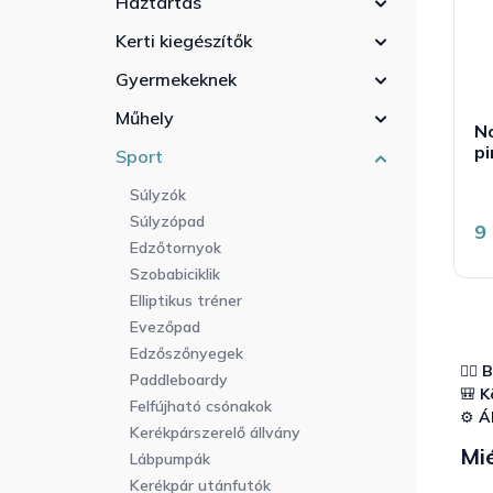
Háztartás
r
a
l
e
n
i
Kerti kiegészítők
n
e
s
d
Gyermekeknek
l
t
e
á
Műhely
z
No
j
é
pi
a
Sport
s
Súlyzók
e
Súlyzópad
9
Edzőtornyok
Szobabiciklik
Elliptikus tréner
Evezőpad
Edzőszőnyegek
🚶‍♂️
B
Paddleboardy
🎒
K
Felfújható csónakok
⚙️
Á
Kerékpárszerelő állvány
Mi
Lábpumpák
Kerékpár utánfutók