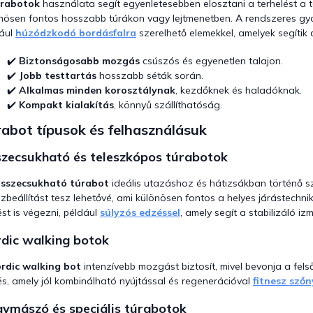
úrabotok
használata segít egyenletesebben elosztani a terhelést a te
y
nösen fontos hosszabb túrákon vagy lejtmenetben. A rendszeres gyalo
í
ául
húzódzkodó bordásfalra
szerelhető elemekkel, amelyek segítik a
t
á
✔️
Biztonságosabb mozgás
csúszós és egyenetlen talajon.
s
e
✔️
Jobb testtartás
hosszabb séták során.
l
✔️
Alkalmas minden korosztálynak
, kezdőknek és haladóknak.
e
✔️
Kompakt kialakítás
, könnyű szállíthatóság.
m
abot típusok és felhasználásuk
e
i
zecsukható és teleszkópos túrabotok
sszecsukható túrabot
ideális utazáshoz és hátizsákban történő s
zbeállítást tesz lehetővé, ami különösen fontos a helyes járástechni
st is végezni, például
súlyzós edzéssel
, amely segít a stabilizáló i
dic walking botok
rdic walking bot
intenzívebb mozgást biztosít, mivel bevonja a fel
s, amely jól kombinálható nyújtással és regenerációval
fitnesz sző
ymászó és speciális túrabotok