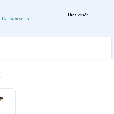
Kosár
Üres kosár
Kapcsolatok
Műhely
Sport
int