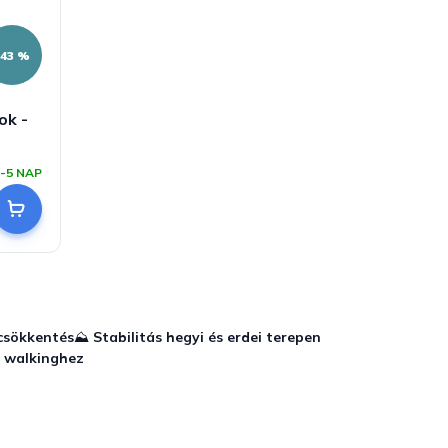
–43 %
ok -
-5 NAP
scsökkentés
⛰️
Stabilitás hegyi és erdei terepen
c walkinghez