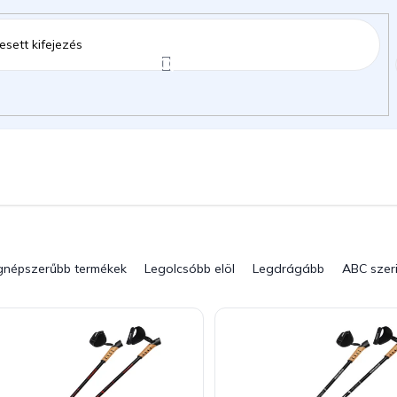
ztartás
Kerti kiegészítők
Gyermekeknek
gok
gnépszerűbb termékek
Legolcsóbb elöl
Legdrágább
ABC szer