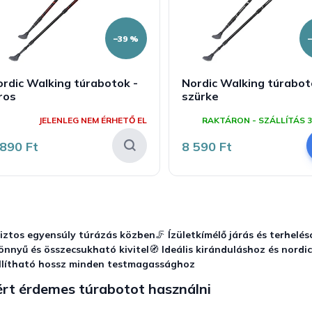
–39 %
rdic Walking túrabotok -
Nordic Walking túrabot
ros
szürke
JELENLEG NEM ÉRHETŐ EL
RAKTÁRON - SZÁLLÍTÁS 3
 890 Ft
8 590 Ft
L
i
s
iztos egyensúly túrázás közben
🦵
Ízületkímélő járás és terhelé
t
önnyű és összecsukható kivitel
🧭
Ideális kiránduláshoz és nordi
a
llítható hossz minden testmagassághoz
i
r
ért érdemes túrabotot használni
á
n