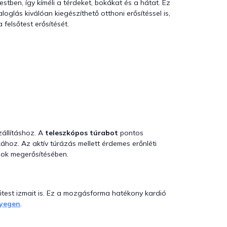
stben, így kíméli a térdeket, bokákat és a hátat. Ez
glás kiválóan kiegészíthető otthoni erősítéssel is,
 felsőtest erősítését.
zállításhoz. A
teleszkópos túrabot
pontos
kához. Az aktív túrázás mellett érdemes erőnléti
zmok megerősítésében.
sőtest izmait is. Ez a mozgásforma hatékony kardió
nyegen
.