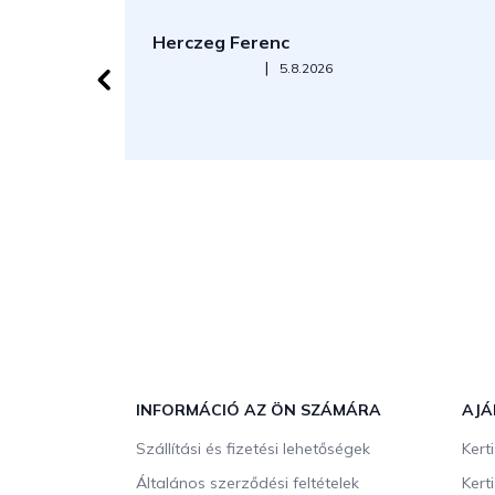
Herczeg Ferenc
Az áruház értékelése 5-ből 5 csillag.
|
5.8.2026
L
á
b
INFORMÁCIÓ AZ ÖN SZÁMÁRA
AJÁ
l
Szállítási és fizetési lehetőségek
Kert
é
c
Általános szerződési feltételek
Kert