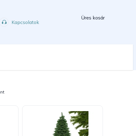
Kosár
Üres kosár
Kapcsolatok
Műhely
Sport
int