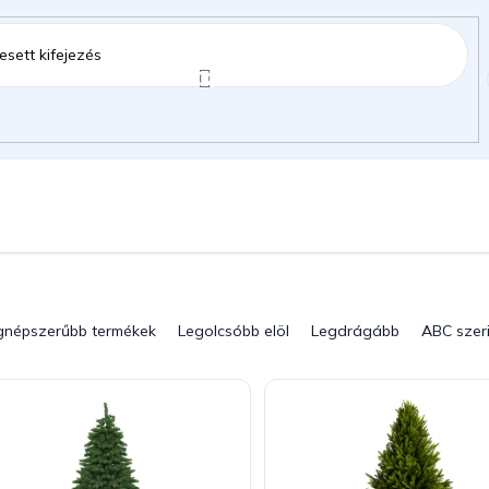
ztartás
Kerti kiegészítők
Gyermekeknek
gok
gnépszerűbb termékek
Legolcsóbb elöl
Legdrágább
ABC szer