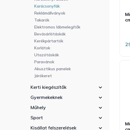
Karácsonyfák
Reklámállványok
M
cm
Takarók
Elektromos lábmelegítők
Bevásárlótáskák
Kerékpártartók
2
Korlátok
Utazótáskák
Paravánok
Akusztikus panelek
Járókeret
Kerti kiegészítők
Gyermekeknek
Műhely
Sport
M
Kisállat felszerelések
c