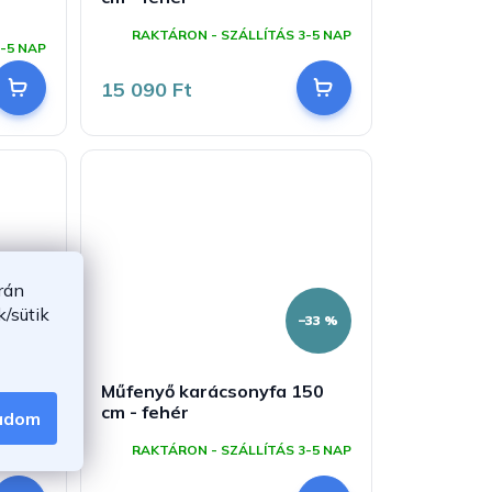
RAKTÁRON - SZÁLLÍTÁS 3-5 NAP
-5 NAP
15 090 Ft
rán
/sütik
–29 %
–33 %
80
Műfenyő karácsonyfa 150
cm - fehér
gadom
RAKTÁRON - SZÁLLÍTÁS 3-5 NAP
-5 NAP