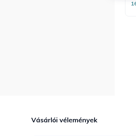
é
1
5
b
5
c
Vásárlói vélemények