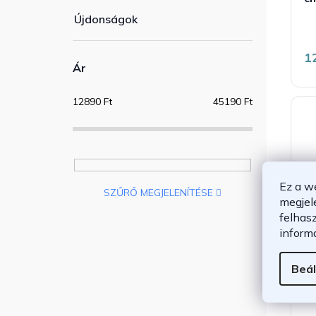
Újdonságok
1
Ár
12890
Ft
45190
Ft
Ez a w
SZŰRŐ MEGJELENÍTÉSE
megjel
felhas
inform
M
c
Beál
t
á