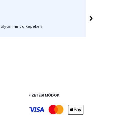
Lővei Jó
 csillag.
Az áruház
 olyan mint a képeken
FIZETÉSI MÓDOK