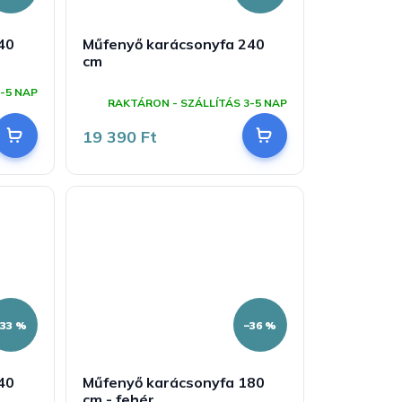
40
Műfenyő karácsonyfa 240
cm
A
-5 NAP
termék
RAKTÁRON - SZÁLLÍTÁS 3-5 NAP
átlagos
értékelése
19 390 Ft
5-
ből
5,0
csillag.
–33 %
–36 %
40
Műfenyő karácsonyfa 180
cm - fehér