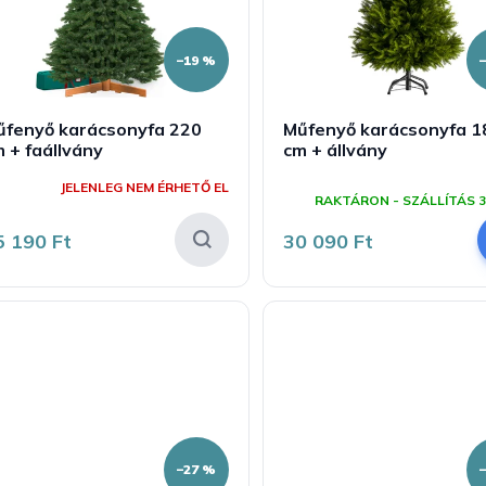
–19 %
űfenyő karácsonyfa 220
Műfenyő karácsonyfa 1
 + faállvány
cm + állvány
A
JELENLEG NEM ÉRHETŐ EL
termék
RAKTÁRON - SZÁLLÍTÁS 3
átlagos
értékelése
5 190 Ft
30 090 Ft
5-
ből
5,0
csillag.
–27 %