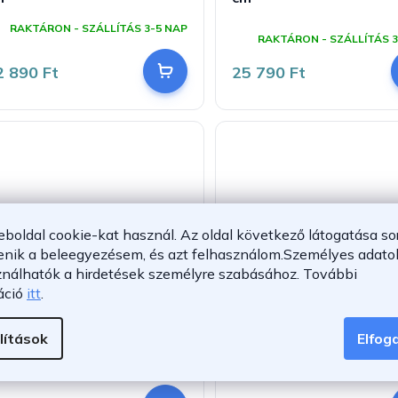
A
RAKTÁRON - SZÁLLÍTÁS 3-5 NAP
termék
RAKTÁRON - SZÁLLÍTÁS 3
átlagos
értékelése
2 890 Ft
25 790 Ft
5-
ből
5,0
csillag.
eboldal cookie-kat használ. Az oldal következő látogatása so
enik a beleegyezésem, és azt felhasználom.
Személyes adatok
–20 %
ználhatók a hirdetések személyre szabásához.
További
áció
itt
.
űfenyő karácsonyfa 180
Műfenyő karácsonyfa 1
m
cm hóval
lítások
Elfo
A
A
ermék
termék
RAKTÁRON - SZÁLLÍTÁS 3-5 NAP
RAKTÁRON - SZÁLLÍTÁS 3
tlagos
átlagos