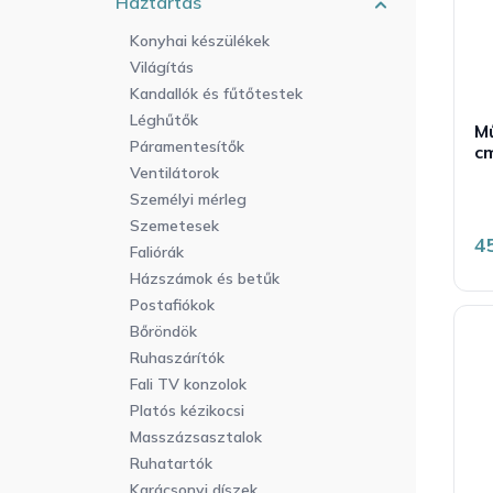
Háztartás
r
a
l
e
n
i
Konyhai készülékek
n
e
s
Világítás
d
l
t
Kandallók és fűtőtestek
e
á
Léghűtők
z
M
j
Páramentesítők
é
cm
a
Ventilátorok
s
e
Személyi mérleg
Szemetesek
4
Faliórák
Házszámok és betűk
Postafiókok
Bőröndök
Ruhaszárítók
Fali TV konzolok
Platós kézikocsi
Masszázsasztalok
Ruhatartók
Karácsonyi díszek