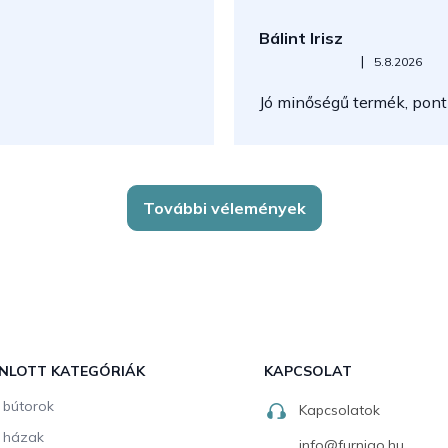
l
e
Bálint Irisz
m
e
Az áruház értékelése 5-ből 5
|
5.8.2026
i
Jó minőségű termék, pont
További vélemények
NLOTT KATEGÓRIÁK
KAPCSOLAT
i bútorok
Kapcsolatok
i házak
info
@
furnigo.hu