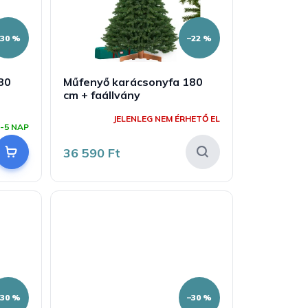
–30 %
–22 %
80
Műfenyő karácsonyfa 180
cm + faállvány
JELENLEG NEM ÉRHETŐ EL
-5 NAP
36 590 Ft
–30 %
–30 %