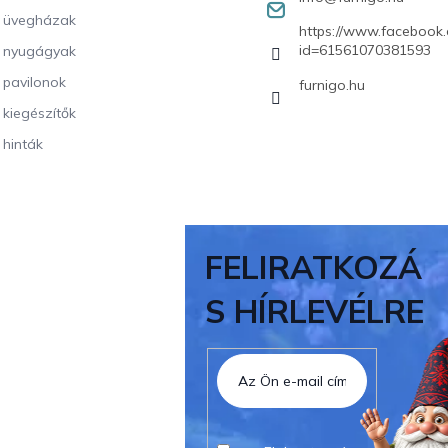
i üvegházak
https://www.facebook.
id=61561070381593
i nyugágyak
i pavilonok
furnigo.hu
i kiegészítők
 hinták
FELIRATKOZÁ
S HÍRLEVÉLRE