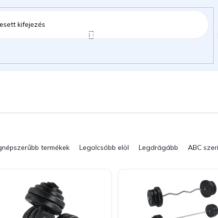
ztartás
Kerti kiegészítők
Gyermekeknek
gok
gnépszerűbb termékek
Legolcsóbb elöl
Legdrágább
ABC szer