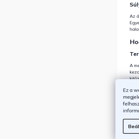
Súl
Az á
Egye
hala
Ho
Ter
A me
kezd
kitű
Ez a w
Kie
megjel
Haté
felhas
fekv
inform
komb
Beál
A te
szob