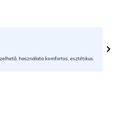
Herczeg
 csillag.
Az áruház
elhető, használata komfortos, esztétikus.