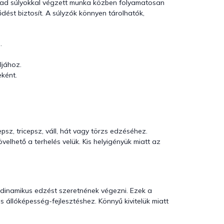
abad súlyokkal végzett munka közben folyamatosan
ődést biztosít. A súlyzók könnyen tárolhatók,
.
ljához.
eként.
sz, tricepsz, váll, hát vagy törzs edzéséhez.
elhető a terhelés velük. Kis helyigényük miatt az
 dinamikus edzést szeretnének végezni. Ezek a
 állóképesség-fejlesztéshez. Könnyű kivitelük miatt