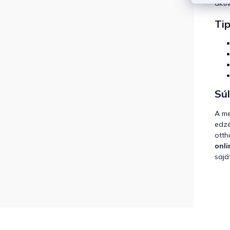
akti
Ti
Súl
A me
edzé
otth
onli
sajá