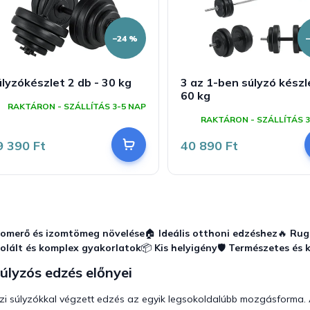
–24 %
lyzókészlet 2 db - 30 kg
3 az 1-ben súlyzó készl
60 kg
RAKTÁRON - SZÁLLÍTÁS 3-5 NAP
RAKTÁRON - SZÁLLÍTÁS 3
9 390 Ft
40 890 Ft
L
i
s
zomerő és izomtömeg növelése
🏠
Ideális otthoni edzéshez
🔥
Ruga
t
zolált és komplex gyakorlatok
📦
Kis helyigény
🛡️
Természetes és 
a
i
úlyzós edzés előnyei
r
á
zi súlyzókkal végzett edzés az egyik legsokoldalúbb mozgásforma.
n