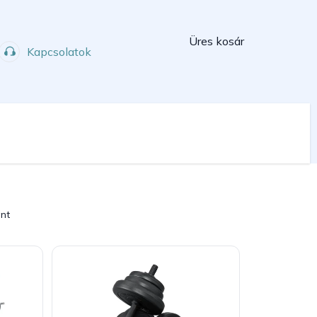
Kosár
Üres kosár
Kapcsolatok
Műhely
Sport
int