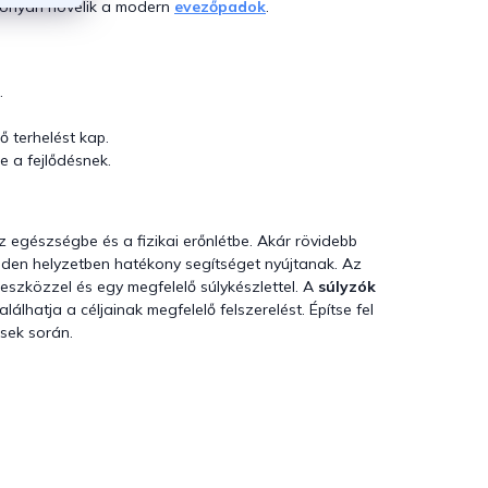
tékonyan növelik a modern
evezőpadok
.
.
ő terhelést kap.
e a fejlődésnek.
z egészségbe és a fizikai erőnlétbe. Akár rövidebb
den helyzetben hatékony segítséget nyújtanak. Az
eszközzel és egy megfelelő súlykészlettel. A
súlyzók
hatja a céljainak megfelelő felszerelést. Építse fel
ések során.