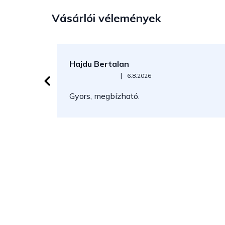
Vásárlói vélemények
Hajdu Bertalan
Az áruház értékelése 5-ből 5 csillag.
|
6.8.2026
Gyors, megbízható.
L
á