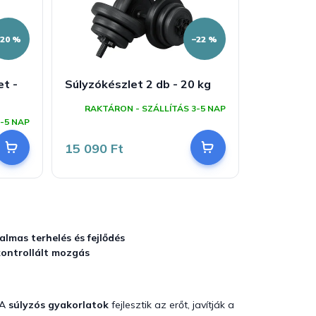
–20 %
–22 %
et -
Súlyzókészlet 2 db - 20 kg
RAKTÁRON - SZÁLLÍTÁS 3-5 NAP
-5 NAP
15 090 Ft
lmas terhelés és fejlődés
kontrollált mozgás
 A
súlyzós gyakorlatok
fejlesztik az erőt, javítják a