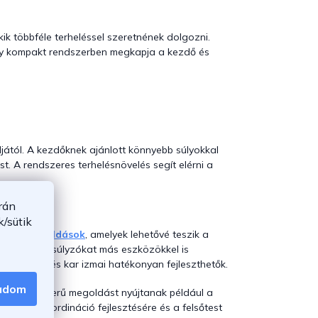
ik többféle terheléssel szeretnének dolgozni.
 egy kompakt rendszerben megkapja a kezdő és
ljától. A kezdőknek ajánlott könnyebb súlyokkal
t. A rendszeres terhelésnövelés segít elérni a
rán
/sütik
ópadi megoldások
, amelyek lehetővé teszik a
nnyiben a súlyzókat más eszközökkel is
 a hát, váll és kar izmai hatékonyan fejleszthetők.
gadom
eni. Nagyszerű megoldást nyújtanak például a
 A mozgáskoordináció fejlesztésére és a felsőtest