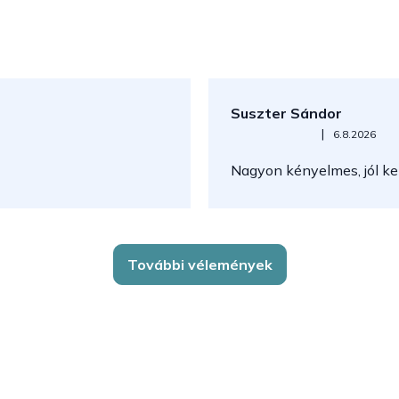
Suszter Sándor
Az áruház értékelése 5-ből 5
|
6.8.2026
Nagyon kényelmes, jól kez
További vélemények