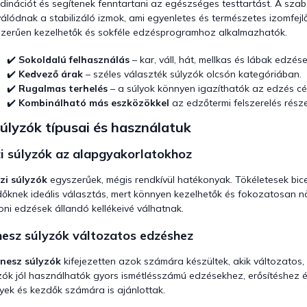
dinációt és segítenek fenntartani az egészséges testtartást. A sz
y
válódnak a stabilizáló izmok, ami egyenletes és természetes izomfejl
í
zerűen kezelhetők és sokféle edzésprogramhoz alkalmazhatók.
t
á
✔️
Sokoldalú felhasználás
– kar, váll, hát, mellkas és lábak edzése
s
e
✔️
Kedvező árak
– széles választék súlyzók olcsón kategóriában.
l
✔️
Rugalmas terhelés
– a súlyok könnyen igazíthatók az edzés cé
e
✔️
Kombinálható más eszközökkel
az edzőtermi felszerelés rész
m
úlyzók típusai és használatuk
e
i
i súlyzók az alapgyakorlatokhoz
zi súlyzók
egyszerűek, mégis rendkívül hatékonyak. Tökéletesek bicep
őknek ideális választás, mert könnyen kezelhetők és fokozatosan növ
oni edzések állandó kellékeivé válhatnak.
nesz súlyzók változatos edzéshez
tnesz súlyzók
kifejezetten azok számára készültek, akik változatos,
zók jól használhatók gyors ismétlésszámú edzésekhez, erősítéshez és
yek és kezdők számára is ajánlottak.