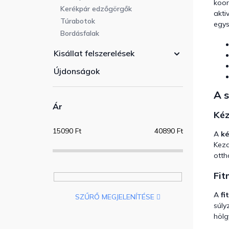
koor
Kerékpár edzőgörgők
akti
Túrabotok
egys
Bordásfalak
Kisállat felszerelések
Újdonságok
A s
Ár
Kéz
15090
Ft
40890
Ft
A
ké
Kezd
otth
Fit
A
fi
SZŰRŐ MEGJELENÍTÉSE
súly
hölg