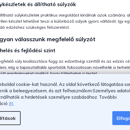
ykészletek és állítható súlyzók
llítható súlykészletek praktikus megoldást kínálnak azok számára, ak
tlen készlet lehetővé teszi a különböző súlyok gyors váltását, így
dó edzéshez szükséges felszerelést.
gyan válasszunk megfelelő súlyzót
helés és fejlődési szint
gfelelő súly kiválasztása függ az edzettségi szinttől és az edzés cé
eni, míg a tapasztaltabb sportolók fokozatosan növelhetik a terhelés
zött eredményeket anélkül, hogy túlterhelné a testet.
eboldal cookie-kat használ. Az oldal következő látogatása so
gészítők otthoni edzéshez
enik a beleegyezésem, és azt felhasználom.
Személyes adatok
kony edzést biztosítanak a stabil és ergonomikus kialakítású
súlyz
ználhatók a hirdetések személyre szabásához.
További
enyomást, a hasizom gyakorlatokat és számos más mozdulatot. Ame
áció
itt
.
inálná, jó választás lehetnek a különböző
edzőtornyok
, amelyekkel
lítások
Elfo
ljes edzésprogram kialakításához érdemes kardió elemeket is beépít
abiciklik
, amelyek erősítik a lábakat és javítják az állóképességet.