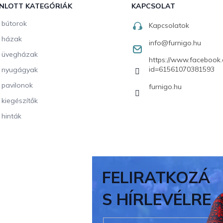
NLOTT KATEGÓRIÁK
KAPCSOLAT
i bútorok
Kapcsolatok
i házak
info
@
furnigo.hu
i üvegházak
https://www.facebook.
id=61561070381593
i nyugágyak
i pavilonok
furnigo.hu
i kiegészítők
 hinták
FELIRATKOZÁ
S HÍRLEVÉLRE