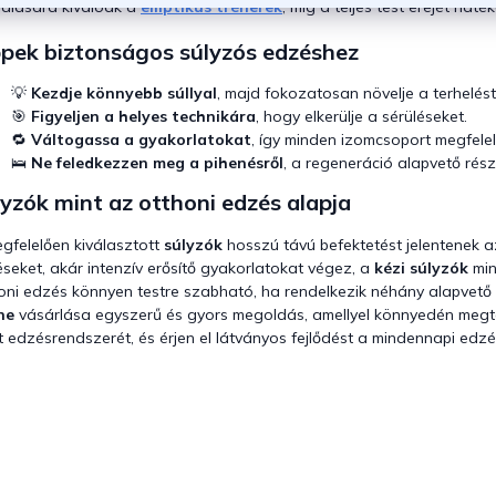
válására kiválóak a
elliptikus trénerek
, míg a teljes test erejét ha
ppek biztonságos súlyzós edzéshez
💡
Kezdje könnyebb súllyal
, majd fokozatosan növelje a terhelést
🎯
Figyeljen a helyes technikára
, hogy elkerülje a sérüléseket.
🔁
Váltogassa a gyakorlatokat
, így minden izomcsoport megfelel
🛌
Ne feledkezzen meg a pihenésről
, a regeneráció alapvető rész
yzók mint az otthoni edzés alapja
gfelelően kiválasztott
súlyzók
hosszú távú befektetést jelentenek a
seket, akár intenzív erősítő gyakorlatokat végez, a
kézi súlyzók
min
oni edzés könnyen testre szabható, ha rendelkezik néhány alapvető 
ne
vásárlása egyszerű és gyors megoldás, amellyel könnyedén megtalál
t edzésrendszerét, és érjen el látványos fejlődést a mindennapi edz