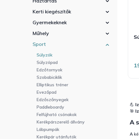
Háztartás
r
a
l
e
n
i
Kerti kiegészítők
n
e
s
d
Gyermekeknek
l
t
e
á
Műhely
z
Sú
j
é
a
Sport
s
Súlyzók
e
Súlyzópad
1
Edzőtornyok
Szobabiciklik
Elliptikus tréner
Evezőpad
Edzőszőnyegek
💪
I
Paddleboardy
🎯
I
Felfújható csónakok
A s
Kerékpárszerelő állvány
Lábpumpák
A ké
Kerékpár utánfutók