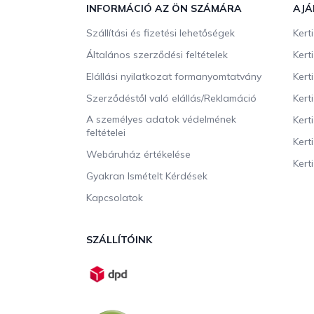
b
INFORMÁCIÓ AZ ÖN SZÁMÁRA
AJÁ
l
Szállítási és fizetési lehetőségek
Kert
é
c
Általános szerződési feltételek
Kert
Elállási nyilatkozat formanyomtatvány
Kert
Szerződéstől való elállás/Reklamáció
Kert
A személyes adatok védelmének
Kert
feltételei
Kert
Webáruház értékelése
Kerti
Gyakran Ismételt Kérdések
Kapcsolatok
SZÁLLÍTÓINK