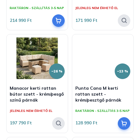
j
z
RAKTÁRON - SZÁLLÍTÁS 3-5 NAP
JELENLEG NEM ÉRHETŐ EL
a
é
s
214 990 Ft
171 990 Ft
e
–26 %
–13 %
Manacor kerti rattan
Punta Cana M kerti
bútor szett - krém/pesgő
rattan szett -
színű párnák
krém/pesztgő párnák
JELENLEG NEM ÉRHETŐ EL
RAKTÁRON - SZÁLLÍTÁS 3-5 NAP
197 790 Ft
128 990 Ft