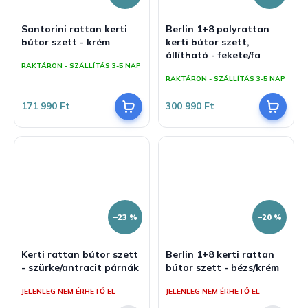
Santorini rattan kerti
Berlin 1+8 polyrattan
bútor szett - krém
kerti bútor szett,
állítható - fekete/fa
RAKTÁRON - SZÁLLÍTÁS 3-5 NAP
RAKTÁRON - SZÁLLÍTÁS 3-5 NAP
171 990 Ft
300 990 Ft
–23 %
–20 %
Kerti rattan bútor szett
Berlin 1+8 kerti rattan
- szürke/antracit párnák
bútor szett - bézs/krém
JELENLEG NEM ÉRHETŐ EL
JELENLEG NEM ÉRHETŐ EL