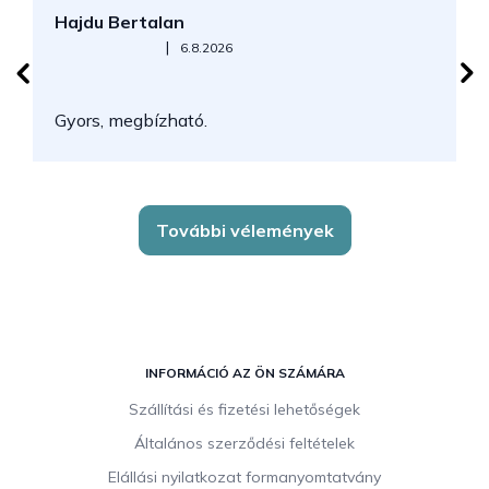
Hajdu Bertalan
S
Az áruház értékelése 5-ből 5 csillag.
|
6.8.2026
N
Gyors, megbízható.
k
További vélemények
L
á
INFORMÁCIÓ AZ ÖN SZÁMÁRA
b
Szállítási és fizetési lehetőségek
l
Általános szerződési feltételek
é
c
Elállási nyilatkozat formanyomtatvány