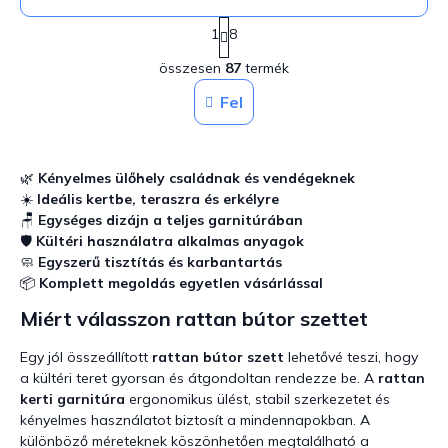
L
1
8
a
L
p
összesen
87
termék
i
o
z
s
Fel
á
t
s
a
i
r
🌿
Kényelmes ülőhely családnak és vendégeknek
á
☀️
Ideális kertbe, teraszra és erkélyre
n
🪑
Egységes dizájn a teljes garnitúrában
y
🛡️
Kültéri használatra alkalmas anyagok
í
🧼
Egyszerű tisztítás és karbantartás
t
á
📦
Komplett megoldás egyetlen vásárlással
s
Miért válasszon rattan bútor szettet
e
l
Egy jól összeállított
rattan bútor szett
lehetővé teszi, hogy
e
m
a kültéri teret gyorsan és átgondoltan rendezze be. A
rattan
e
kerti garnitúra
ergonomikus ülést, stabil szerkezetet és
i
kényelmes használatot biztosít a mindennapokban. A
különböző méreteknek köszönhetően megtalálható a