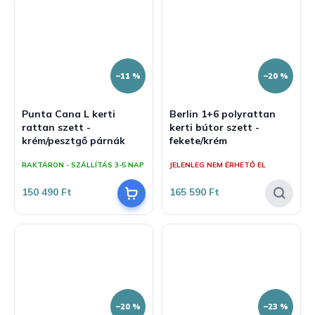
–11 %
–20 %
Punta Cana L kerti
Berlin 1+6 polyrattan
rattan szett -
kerti bútor szett -
krém/pesztgő párnák
fekete/krém
RAKTÁRON - SZÁLLÍTÁS 3-5 NAP
JELENLEG NEM ÉRHETŐ EL
150 490 Ft
165 590 Ft
–20 %
–23 %