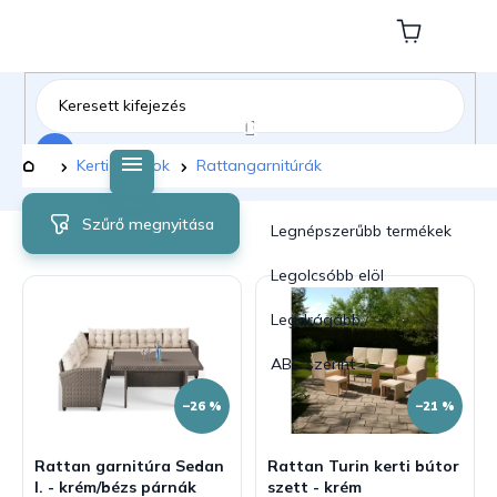
Ugrás
a
Kosár
fő
tartalomhoz
Keresés
Kezdőlap
Kerti bútorok
Rattangarnitúrák
T
T
Szűrő megnyitása
e
e
Legnépszerűbb termékek
r
r
m
m
Legolcsóbb elöl
é
é
Legdrágább
k
k
e
e
ABC szerint
k
k
l
r
–26 %
–21 %
i
e
s
n
Rattan garnitúra Sedan
Rattan Turin kerti bútor
t
d
I. - krém/bézs párnák
szett - krém
á
e