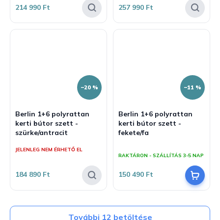
214 990 Ft
257 990 Ft
–20 %
–11 %
Berlin 1+6 polyrattan
Berlin 1+6 polyrattan
kerti bútor szett -
kerti bútor szett -
szürke/antracit
fekete/fa
A
JELENLEG NEM ÉRHETŐ EL
termék
RAKTÁRON - SZÁLLÍTÁS 3-5 NAP
átlagos
értékelése
184 890 Ft
150 490 Ft
5-
ből
5,0
csillag.
További 12 betöltése