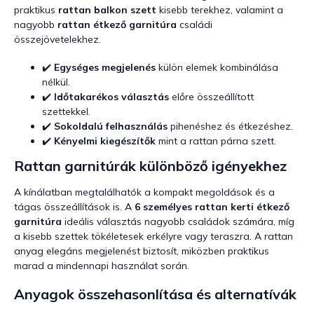
praktikus
rattan balkon szett
kisebb terekhez, valamint a
nagyobb
rattan étkező garnitúra
családi
összejövetelekhez.
✔️
Egységes megjelenés
külön elemek kombinálása
nélkül.
✔️
Időtakarékos választás
előre összeállított
szettekkel.
✔️
Sokoldalú felhasználás
pihenéshez és étkezéshez.
✔️
Kényelmi kiegészítők
mint a rattan párna szett.
Rattan garnitúrák különböző igényekhez
A kínálatban megtalálhatók a kompakt megoldások és a
tágas összeállítások is. A
6 személyes rattan kerti étkező
garnitúra
ideális választás nagyobb családok számára, míg
a kisebb szettek tökéletesek erkélyre vagy teraszra. A rattan
anyag elegáns megjelenést biztosít, miközben praktikus
marad a mindennapi használat során.
Anyagok összehasonlítása és alternatívák