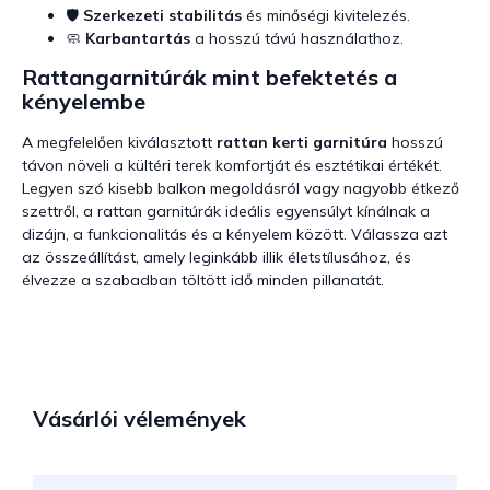
🛡️
Szerkezeti stabilitás
és minőségi kivitelezés.
🧼
Karbantartás
a hosszú távú használathoz.
Rattangarnitúrák mint befektetés a
kényelembe
A megfelelően kiválasztott
rattan kerti garnitúra
hosszú
távon növeli a kültéri terek komfortját és esztétikai értékét.
Legyen szó kisebb balkon megoldásról vagy nagyobb étkező
szettről, a rattan garnitúrák ideális egyensúlyt kínálnak a
dizájn, a funkcionalitás és a kényelem között. Válassza azt
az összeállítást, amely leginkább illik életstílusához, és
élvezze a szabadban töltött idő minden pillanatát.
Vásárlói vélemények