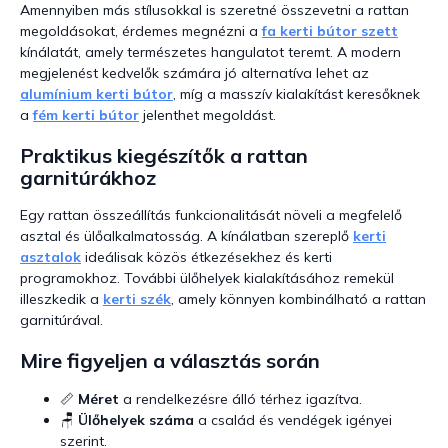
Amennyiben más stílusokkal is szeretné összevetni a rattan
megoldásokat, érdemes megnézni a
fa kerti bútor szett
kínálatát, amely természetes hangulatot teremt. A modern
megjelenést kedvelők számára jó alternatíva lehet az
alumínium kerti bútor
, míg a masszív kialakítást keresőknek
a
fém kerti bútor
jelenthet megoldást.
Praktikus kiegészítők a rattan
garnitúrákhoz
Egy rattan összeállítás funkcionalitását növeli a megfelelő
asztal és ülőalkalmatosság. A kínálatban szereplő
kerti
asztalok
ideálisak közös étkezésekhez és kerti
programokhoz. További ülőhelyek kialakításához remekül
illeszkedik a
kerti szék
, amely könnyen kombinálható a rattan
garnitúrával.
Mire figyeljen a választás során
📏
Méret
a rendelkezésre álló térhez igazítva.
🪑
Ülőhelyek száma
a család és vendégek igényei
szerint.