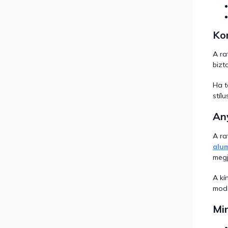
Kom
A ra
bizt
Ha t
stíl
An
A ra
alum
megj
A kí
mode
Mir