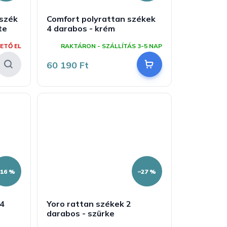
szék
Comfort polyrattan székek
te
4 darabos - krém
ETŐ EL
RAKTÁRON - SZÁLLÍTÁS 3-5 NAP
60 190 Ft
–16 %
–27 %
 4
Yoro rattan székek 2
darabos - szürke