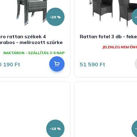
–20 %
ro rattan székek 4
Rattan fotel 3 db - fek
rabos - melírozott szürke
JELENLEG NEM ÉRH
RAKTÁRON - SZÁLLÍTÁS 3-5 NAP
0 190 Ft
51 590 Ft
–18 %