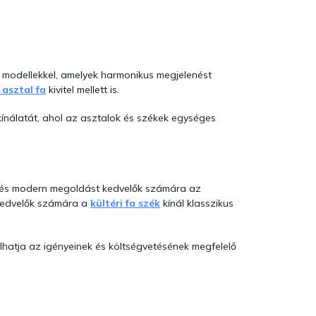
modellekkel, amelyek harmonikus megjelenést
 asztal fa
kivitel mellett is.
ínálatát, ahol az asztalok és székek egységes
 és modern megoldást kedvelők számára az
 kedvelők számára a
kültéri fa szék
kínál klasszikus
álhatja az igényeinek és költségvetésének megfelelő