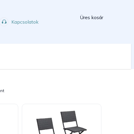
Kosár
Üres kosár
Kapcsolatok
Műhely
Sport
int