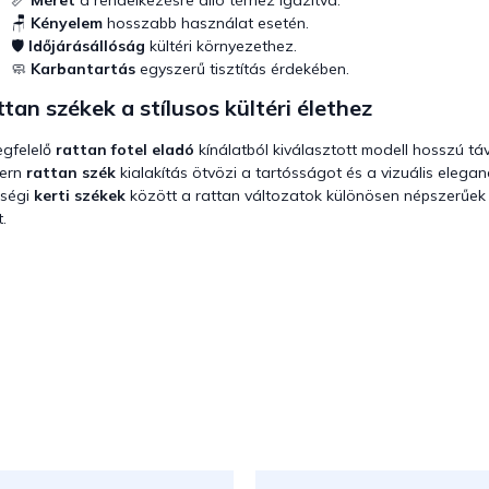
📏
Méret
a rendelkezésre álló térhez igazítva.
🪑
Kényelem
hosszabb használat esetén.
🛡️
Időjárásállóság
kültéri környezethez.
🧼
Karbantartás
egyszerű tisztítás érdekében.
tan székek a stílusos kültéri élethez
gfelelő
rattan fotel eladó
kínálatból kiválasztott modell hosszú táv
ern
rattan szék
kialakítás ötvözi a tartósságot és a vizuális eleganc
őségi
kerti székek
között a rattan változatok különösen népszerűek a
.