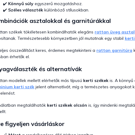
✔️
Könnyű súly
egyszerű mozgatáshoz.
e
i
✔️
Széles választék
különböző stílusokban.
binációk asztalokkal és garnitúrákkal
ttan székek tökéletesen kombinálhatók elegáns
rattan üveg asztal
osítanak. Természetesebb környezetben jól mutatnak egy stabil
kerti
eljes összeállítást keres, érdemes megtekinteni a
rattan garnitúra
k
usban érhetők el.
yagválaszték és alternatívák
ttan modellek mellett elérhetők más típusú
kerti székek
is. A könnyű
inium kerti szék
jelent alternatívát, míg a természetes anyagokat
elenést.
nálatban megtalálhatók
kerti székek olcsón
is, így mindenki megtal
llt.
e figyeljen vásárláskor