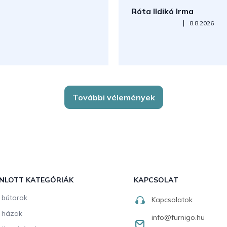
Róta Ildikó Irma
Az áruház értékelése 5-ből 5
|
8.8.2026
További vélemények
NLOTT KATEGÓRIÁK
KAPCSOLAT
i bútorok
Kapcsolatok
i házak
info
@
furnigo.hu