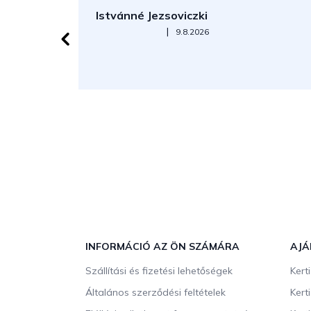
Istvánné Jezsoviczki
Az áruház értékelése 5-ből 5 csillag.
|
9.8.2026
L
á
b
INFORMÁCIÓ AZ ÖN SZÁMÁRA
AJÁ
l
Szállítási és fizetési lehetőségek
Kert
é
c
Általános szerződési feltételek
Kert