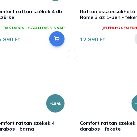
mfort rattan székek 4 db
Rattan összecsukható 
szürke
Rome 3 az 1-ben - feke
RAKTÁRON - SZÁLLÍTÁS 3-5 NAP
JELENLEG NEM ÉRH
5 890 Ft
12 890 Ft
–18 %
omfort rattan székek 4
Comfort rattan székek
arabos - barna
darabos - fekete