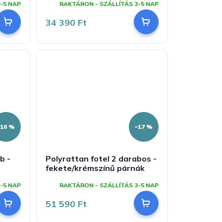
-5 NAP
RAKTÁRON - SZÁLLÍTÁS 3-5 NAP
34 390 Ft
–16 %
–17 %
b -
Polyrattan fotel 2 darabos -
fekete/krémszínű párnák
-5 NAP
RAKTÁRON - SZÁLLÍTÁS 3-5 NAP
51 590 Ft