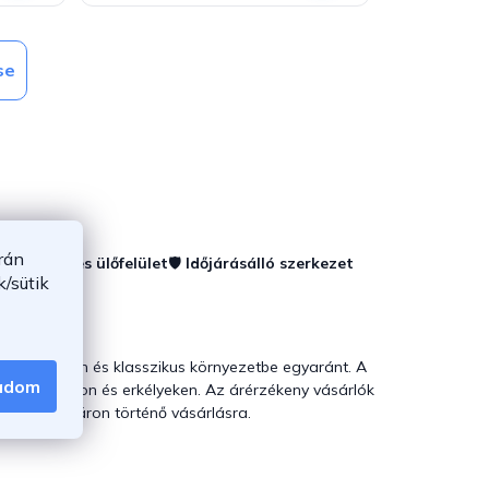
se
rán
🪑
Kényelmes ülőfelület
🛡️
Időjárásálló szerkezet
/sütik
szkedik modern és klasszikus környezetbe egyaránt. A
gadom
 teraszokon és erkélyeken. Az árérzékeny vásárlók
ak kedvező áron történő vásárlásra.