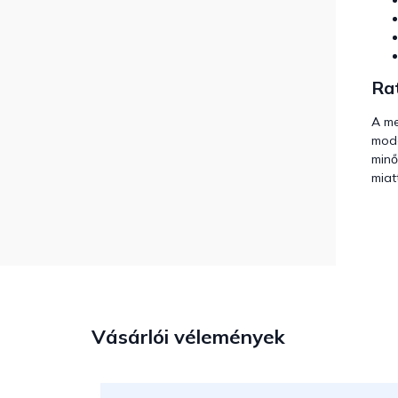
Rat
A me
mod
min
miatt
Vásárlói vélemények