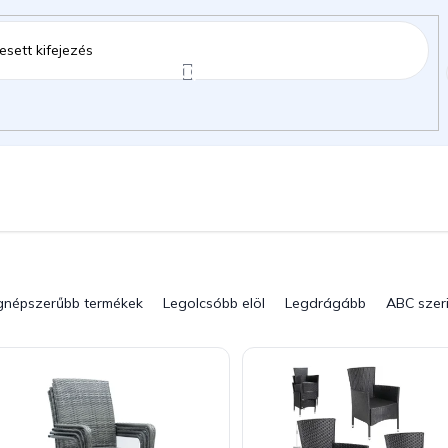
ztartás
Kerti kiegészítők
Gyermekeknek
gok
gnépszerűbb termékek
Legolcsóbb elöl
Legdrágább
ABC szer