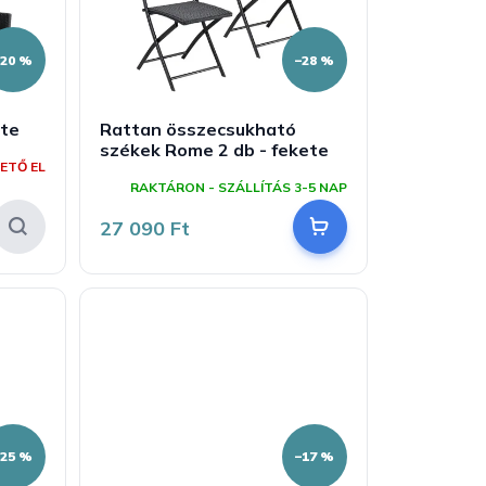
–20 %
–28 %
ete
Rattan összecsukható
székek Rome 2 db - fekete
ETŐ EL
RAKTÁRON - SZÁLLÍTÁS 3-5 NAP
27 090 Ft
–25 %
–17 %