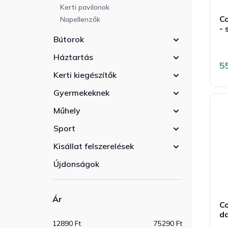
Kerti pavilonok
Co
Napellenzők
- 
Bútorok
Háztartás
5
Kerti kiegészítők
Gyermekeknek
Műhely
Sport
Kisállat felszerelések
Újdonságok
Ár
C
d
12890
Ft
75290
Ft