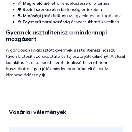
📏
Megfelelő méret
a rendelkezésre álló térhez.
🛡️
Stabil szerkezet
a biztonság érdekében.
🏓
Minőségi játékfelület
az egyenletes pattogáshoz.
⚙️
Egyszerű tárolhatóság
összecsukható kivitelben.
Gyermek asztalitenisz a mindennapi
mozgásért
A gondosan kiválasztott
gyermek asztalitenisz
hosszú
távon biztosít szórakoztató és fejlesztő játékélményt. A stabil
kialakítás és a kompakt méret ideálissá teszi otthoni
használatra, így a játék minden nap örömteli és aktív
kikapcsolódást nyújt.
Vásárlói vélemények