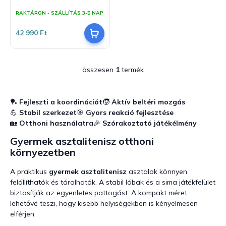
j
z
RAKTÁRON - SZÁLLÍTÁS 3-5 NAP
a
é
s
42 990 Ft
e
összesen
1
termék
L
i
s
t
🏓
Fejleszti a koordinációt
🧒
Aktív beltéri mozgás
a
💪
Stabil szerkezet
🎯
Gyors reakció fejlesztése
i
🏡
Otthoni használatra
🎉
Szórakoztató játékélmény
r
Gyermek asztalitenisz otthoni
á
n
környezetben
y
í
A praktikus
gyermek asztalitenisz
asztalok könnyen
t
felállíthatók és tárolhatók. A stabil lábak és a sima játékfelület
á
biztosítják az egyenletes pattogást. A kompakt méret
s
lehetővé teszi, hogy kisebb helyiségekben is kényelmesen
e
elférjen.
l