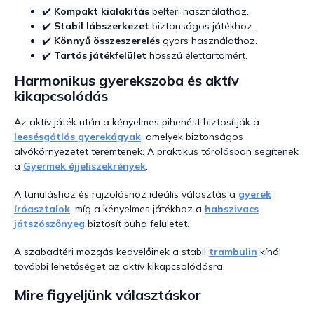
e
✔️
Kompakt kialakítás
beltéri használathoz.
m
✔️
Stabil lábszerkezet
biztonságos játékhoz.
e
i
✔️
Könnyű összeszerelés
gyors használathoz.
✔️
Tartós játékfelület
hosszú élettartamért.
Harmonikus gyerekszoba és aktív
kikapcsolódás
Az aktív játék után a kényelmes pihenést biztosítják a
leesésgátlós gyerekágyak
, amelyek biztonságos
alvókörnyezetet teremtenek. A praktikus tárolásban segítenek
a
Gyermek éjjeliszekrények
.
A tanuláshoz és rajzoláshoz ideális választás a
gyerek
íróasztalok
, míg a kényelmes játékhoz a
habszivacs
játszószőnyeg
biztosít puha felületet.
A szabadtéri mozgás kedvelőinek a stabil
trambulin
kínál
további lehetőséget az aktív kikapcsolódásra.
Mire figyeljünk választáskor