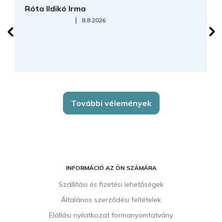
Róta Ildikó Irma
P
Az áruház értékelése 5-ből 5 csillag.
|
8.8.2026
További vélemények
L
á
INFORMÁCIÓ AZ ÖN SZÁMÁRA
b
Szállítási és fizetési lehetőségek
l
Általános szerződési feltételek
é
c
Elállási nyilatkozat formanyomtatvány