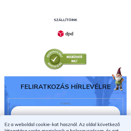
SZÁLLÍTÓINK
FELIRATKOZÁS HÍRLEVÉLRE
E-MAIL
Ez a weboldal cookie-kat használ. Az oldal következő
Elolvastam és megértettem az
adatvédelmi
látogatása során megjelenik a beleegyezésem, és azt