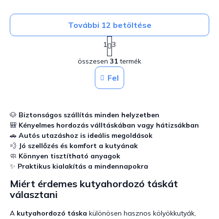
További 12 betöltése
L
1
3
a
L
p
összesen
31
termék
i
o
z
s
Fel
á
t
s
a
i
r
🐶
Biztonságos szállítás minden helyzetben
á
🎒
Kényelmes hordozás válltáskában vagy hátizsákban
n
🚗
Autós utazáshoz is ideális megoldások
y
💨
Jó szellőzés és komfort a kutyának
í
🧼
Könnyen tisztítható anyagok
t
á
✨
Praktikus kialakítás a mindennapokra
s
Miért érdemes kutyahordozó táskát
e
választani
l
e
m
A
kutyahordozó táska
különösen hasznos kölyökkutyák,