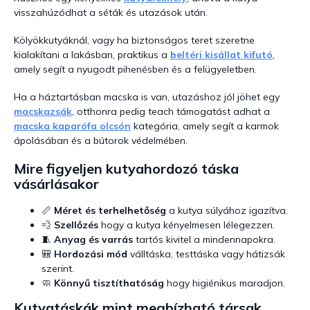
visszahúzódhat a séták és utazások után.
Kölyökkutyáknál, vagy ha biztonságos teret szeretne
kialakítani a lakásban, praktikus a
beltéri kisállat kifutó
,
amely segít a nyugodt pihenésben és a felügyeletben.
Ha a háztartásban macska is van, utazáshoz jól jöhet egy
macskazsák
, otthonra pedig teach támogatást adhat a
macska kaparófa olcsón
kategória, amely segít a karmok
ápolásában és a bútorok védelmében.
Mire figyeljen kutyahordozó táska
vásárlásakor
📏
Méret és terhelhetőség
a kutya súlyához igazítva.
💨
Szellőzés
hogy a kutya kényelmesen lélegezzen.
🧵
Anyag és varrás
tartós kivitel a mindennapokra.
🎒
Hordozási mód
válltáska, testtáska vagy hátizsák
szerint.
🧼
Könnyű tisztíthatóság
hogy higiénikus maradjon.
Kutyatáskák mint megbízható társak