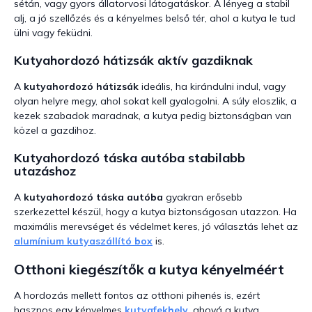
sétán, vagy gyors állatorvosi látogatáskor. A lényeg a stabil
alj, a jó szellőzés és a kényelmes belső tér, ahol a kutya le tud
ülni vagy feküdni.
Kutyahordozó hátizsák aktív gazdiknak
A
kutyahordozó hátizsák
ideális, ha kirándulni indul, vagy
olyan helyre megy, ahol sokat kell gyalogolni. A súly eloszlik, a
kezek szabadok maradnak, a kutya pedig biztonságban van
közel a gazdihoz.
Kutyahordozó táska autóba stabilabb
utazáshoz
A
kutyahordozó táska autóba
gyakran erősebb
szerkezettel készül, hogy a kutya biztonságosan utazzon. Ha
maximális merevséget és védelmet keres, jó választás lehet az
alumínium kutyaszállító box
is.
Otthoni kiegészítők a kutya kényelméért
A hordozás mellett fontos az otthoni pihenés is, ezért
hasznos egy kényelmes
kutyafekhely
, ahová a kutya