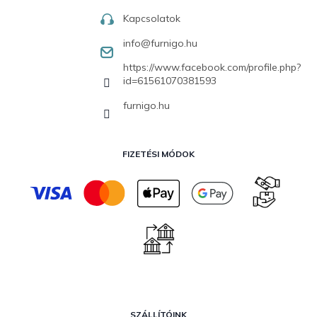
Kapcsolatok
info
@
furnigo.hu
https://www.facebook.com/profile.php?
id=61561070381593
furnigo.hu
FIZETÉSI MÓDOK
SZÁLLÍTÓINK