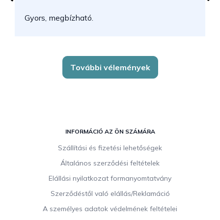
N
Gyors, megbízható.
k
További vélemények
L
á
INFORMÁCIÓ AZ ÖN SZÁMÁRA
b
Szállítási és fizetési lehetőségek
l
Általános szerződési feltételek
é
c
Elállási nyilatkozat formanyomtatvány
Szerződéstől való elállás/Reklamáció
A személyes adatok védelmének feltételei