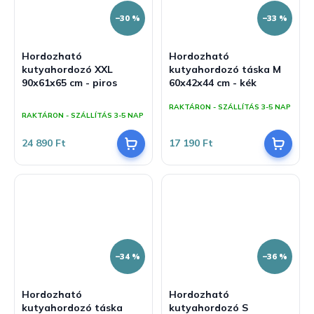
–30 %
–33 %
Hordozható
Hordozható
kutyahordozó XXL
kutyahordozó táska M
90x61x65 cm - piros
60x42x44 cm - kék
A
RAKTÁRON - SZÁLLÍTÁS 3-5 NAP
termék
RAKTÁRON - SZÁLLÍTÁS 3-5 NAP
átlagos
értékelése
24 890 Ft
17 190 Ft
5-
ből
5,0
csillag.
–34 %
–36 %
Hordozható
Hordozható
kutyahordozó táska
kutyahordozó S