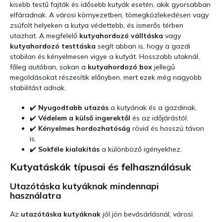
e
kisebb testű fajták és idősebb kutyák esetén, akik gyorsabban
i
elfáradnak. A városi környezetben, tömegközlekedésen vagy
zsúfolt helyeken a kutya védettebb, és ismerős térben
utazhat. A megfelelő
kutyahordozó válltáska
vagy
kutyahordozó testtáska
segít abban is, hogy a gazdi
stabilan és kényelmesen vigye a kutyát. Hosszabb utaknál,
főleg autóban, sokan a
kutyahordozó box
jellegű
megoldásokat részesítik előnyben, mert ezek még nagyobb
stabilitást adnak.
✔️
Nyugodtabb utazás
a kutyának és a gazdinak.
✔️
Védelem a külső ingerektől
és az időjárástól.
✔️
Kényelmes hordozhatóság
rövid és hosszú távon
is.
✔️
Sokféle kialakítás
a különböző igényekhez.
Kutyatáskák típusai és felhasználásuk
Utazótáska kutyáknak mindennapi
használatra
Az
utazótáska kutyáknak
jól jön bevásárlásnál, városi