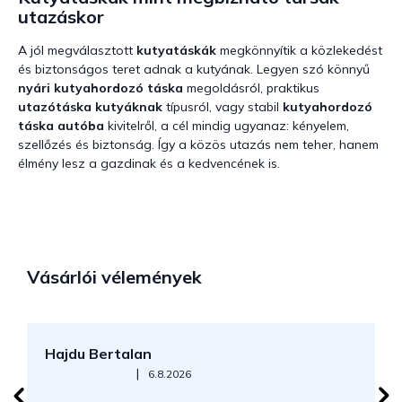
utazáskor
A jól megválasztott
kutyatáskák
megkönnyítik a közlekedést
és biztonságos teret adnak a kutyának. Legyen szó könnyű
nyári kutyahordozó táska
megoldásról, praktikus
utazótáska kutyáknak
típusról, vagy stabil
kutyahordozó
táska autóba
kivitelről, a cél mindig ugyanaz: kényelem,
szellőzés és biztonság. Így a közös utazás nem teher, hanem
élmény lesz a gazdinak és a kedvencének is.
Vásárlói vélemények
Hajdu Bertalan
S
Az áruház értékelése 5-ből 5 csillag.
|
6.8.2026