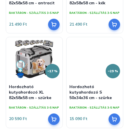
82x58x58 cm - antracit
82x58x58 cm - kék
j
z
a
é
RAKTÁRON - SZÁLLÍTÁS 3-5 NAP
RAKTÁRON - SZÁLLÍTÁS 3-5 NAP
s
21 490 Ft
21 490 Ft
e
–17 %
–29 %
Hordozható
Hordozható
kutyahordozó XL
kutyahordozó S
82x58x58 cm - szürke
50x34x36 cm - szürke
RAKTÁRON - SZÁLLÍTÁS 3-5 NAP
RAKTÁRON - SZÁLLÍTÁS 3-5 NAP
20 590 Ft
15 090 Ft