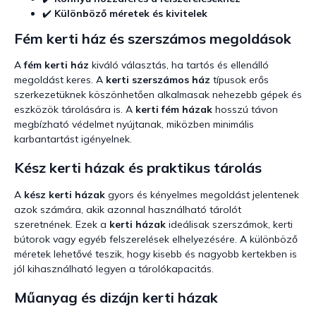
✔️
Különböző méretek és kivitelek
Fém kerti ház és szerszámos megoldások
A
fém kerti ház
kiváló választás, ha tartós és ellenálló
megoldást keres. A
kerti szerszámos ház
típusok erős
szerkezetüknek köszönhetően alkalmasak nehezebb gépek és
eszközök tárolására is. A
kerti fém házak
hosszú távon
megbízható védelmet nyújtanak, miközben minimális
karbantartást igényelnek.
Kész kerti házak és praktikus tárolás
A
kész kerti házak
gyors és kényelmes megoldást jelentenek
azok számára, akik azonnal használható tárolót
szeretnének. Ezek a
kerti házak
ideálisak szerszámok, kerti
bútorok vagy egyéb felszerelések elhelyezésére. A különböző
méretek lehetővé teszik, hogy kisebb és nagyobb kertekben is
jól kihasználható legyen a tárolókapacitás.
Műanyag és dizájn kerti házak