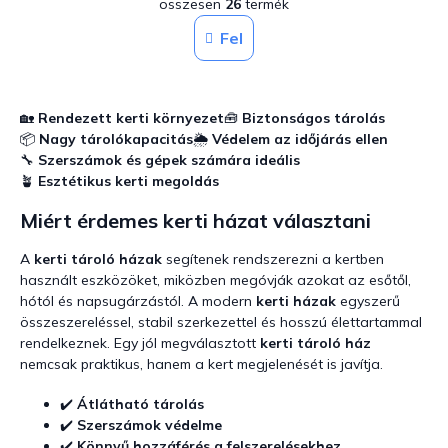
összesen
26
termék
i
o
z
s
Fel
á
t
s
a
i
r
🏡
Rendezett kerti környezet
🧰
Biztonságos tárolás
á
📦
Nagy tárolókapacitás
🌦️
Védelem az időjárás ellen
n
🔧
Szerszámok és gépek számára ideális
y
í
🪴
Esztétikus kerti megoldás
t
Miért érdemes kerti házat választani
á
s
e
A
kerti tároló házak
segítenek rendszerezni a kertben
l
használt eszközöket, miközben megóvják azokat az esőtől,
e
hótól és napsugárzástól. A modern
kerti házak
egyszerű
m
összeszereléssel, stabil szerkezettel és hosszú élettartammal
e
rendelkeznek. Egy jól megválasztott
kerti tároló ház
i
nemcsak praktikus, hanem a kert megjelenését is javítja.
✔️
Átlátható tárolás
✔️
Szerszámok védelme
✔️
Könnyű hozzáférés a felszerelésekhez