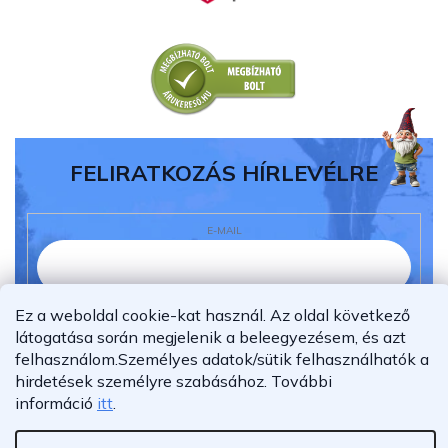
FELIRATKOZÁS HÍRLEVÉLRE
E-MAIL
Ez a weboldal cookie-kat használ. Az oldal következő
Elolvastam és megértettem az
adatvédelmi
nyilatkozatot.
látogatása során megjelenik a beleegyezésem, és azt
felhasználom.
Személyes adatok/sütik felhasználhatók a
Feliratkozás
hirdetések személyre szabásához.
További
információ
itt
.