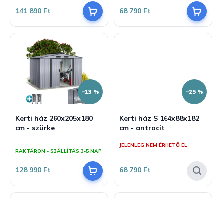
5-
értékelése
j
z
141 890 Ft
68 790 Ft
ből
5-
a
é
5,0
ből
csillag.
4,0
s
csillag.
e
–13 %
–25 %
Kerti ház 260x205x180
Kerti ház S 164x88x182
cm - szürke
cm - antracit
A
JELENLEG NEM ÉRHETŐ EL
termék
RAKTÁRON - SZÁLLÍTÁS 3-5 NAP
átlagos
értékelése
128 990 Ft
68 790 Ft
5-
ből
5,0
csillag.