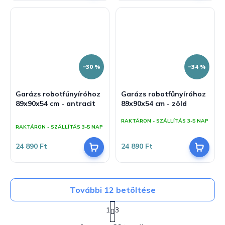
5,0
csillag.
–30 %
–34 %
Garázs robotfűnyíróhoz
Garázs robotfűnyíróhoz
89x90x54 cm - antracit
89x90x54 cm - zöld
A
RAKTÁRON - SZÁLLÍTÁS 3-5 NAP
termék
RAKTÁRON - SZÁLLÍTÁS 3-5 NAP
átlagos
értékelése
24 890 Ft
24 890 Ft
5-
ből
5,0
csillag.
További 12 betöltése
L
1
3
a
L
p