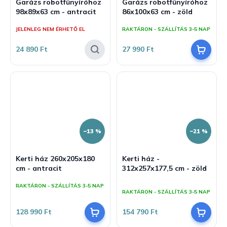
Garázs robotfűnyíróhoz
Garázs robotfűnyíróhoz
98x89x63 cm - antracit
86x100x63 cm - zöld
JELENLEG NEM ÉRHETŐ EL
RAKTÁRON - SZÁLLÍTÁS 3-5 NAP
24 890 Ft
27 990 Ft
–13 %
–21 %
Kerti ház 260x205x180
Kerti ház -
cm - antracit
312x257x177,5 cm - zöld
A
RAKTÁRON - SZÁLLÍTÁS 3-5 NAP
termék
RAKTÁRON - SZÁLLÍTÁS 3-5 NAP
átlagos
értékelése
128 990 Ft
154 790 Ft
5-
ből