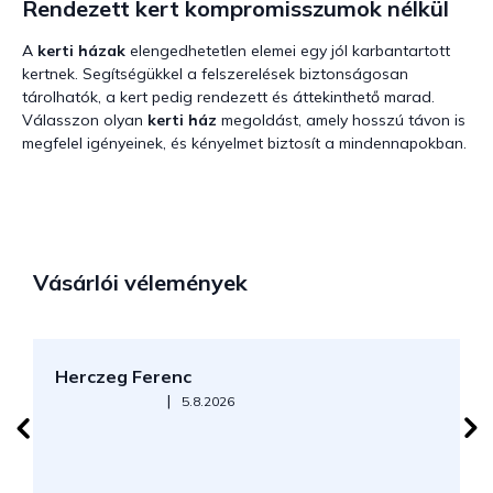
Rendezett kert kompromisszumok nélkül
A
kerti házak
elengedhetetlen elemei egy jól karbantartott
kertnek. Segítségükkel a felszerelések biztonságosan
tárolhatók, a kert pedig rendezett és áttekinthető marad.
Válasszon olyan
kerti ház
megoldást, amely hosszú távon is
megfelel igényeinek, és kényelmet biztosít a mindennapokban.
Vásárlói vélemények
Herczeg Ferenc
B
Az áruház értékelése 5-ből 5 csillag.
|
5.8.2026
J
k