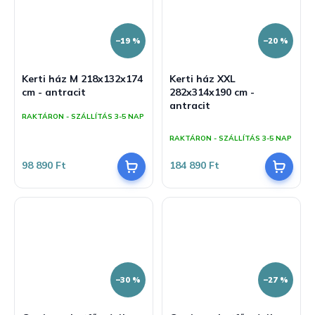
–19 %
–20 %
Kerti ház M 218x132x174
Kerti ház XXL
cm - antracit
282x314x190 cm -
antracit
RAKTÁRON - SZÁLLÍTÁS 3-5 NAP
A
termék
RAKTÁRON - SZÁLLÍTÁS 3-5 NAP
átlagos
értékelése
98 890 Ft
184 890 Ft
5-
ből
5,0
csillag.
–30 %
–27 %