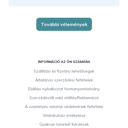
További vélemények
L
á
INFORMÁCIÓ AZ ÖN SZÁMÁRA
b
Szállítási és fizetési lehetőségek
l
Általános szerződési feltételek
é
c
Elállási nyilatkozat formanyomtatvány
Szerződéstől való elállás/Reklamáció
A személyes adatok védelmének feltételei
Webáruház értékelése
Gyakran Ismételt Kérdések