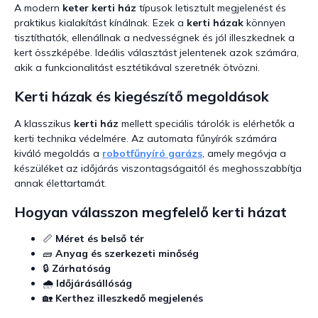
A modern
keter kerti ház
típusok letisztult megjelenést és
praktikus kialakítást kínálnak. Ezek a
kerti házak
könnyen
tisztíthatók, ellenállnak a nedvességnek és jól illeszkednek a
kert összképébe. Ideális választást jelentenek azok számára,
akik a funkcionalitást esztétikával szeretnék ötvözni.
Kerti házak és kiegészítő megoldások
A klasszikus
kerti ház
mellett speciális tárolók is elérhetők a
kerti technika védelmére. Az automata fűnyírók számára
kiváló megoldás a
robotfűnyíró garázs
, amely megóvja a
készüléket az időjárás viszontagságaitól és meghosszabbítja
annak élettartamát.
Hogyan válasszon megfelelő kerti házat
📏
Méret és belső tér
🧱
Anyag és szerkezeti minőség
🔒
Zárhatóság
🌧️
Időjárásállóság
🏡
Kerthez illeszkedő megjelenés