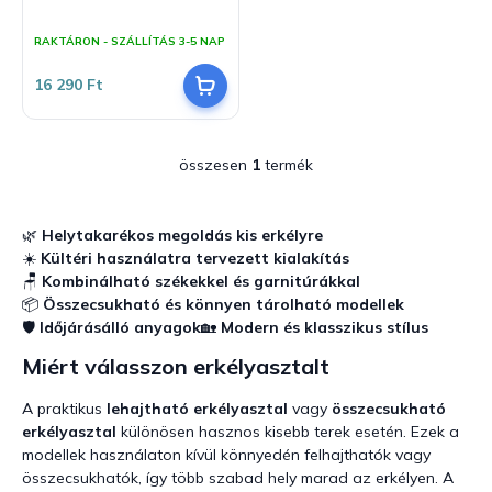
j
z
A
termék
a
é
RAKTÁRON - SZÁLLÍTÁS 3-5 NAP
átlagos
s
értékelése
16 290 Ft
5-
e
ből
5,0
csillag.
összesen
1
termék
L
i
s
t
🌿
Helytakarékos megoldás kis erkélyre
a
☀️
Kültéri használatra tervezett kialakítás
i
🪑
Kombinálható székekkel és garnitúrákkal
r
📦
Összecsukható és könnyen tárolható modellek
á
🛡️
Időjárásálló anyagok
🏡
Modern és klasszikus stílus
n
y
Miért válasszon erkélyasztalt
í
t
A praktikus
lehajtható erkélyasztal
vagy
összecsukható
á
erkélyasztal
különösen hasznos kisebb terek esetén. Ezek a
s
modellek használaton kívül könnyedén felhajthatók vagy
e
összecsukhatók, így több szabad hely marad az erkélyen. A
l