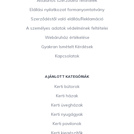
Általános szerződési feltételek
é
c
Elállási nyilatkozat formanyomtatvány
Szerződéstől való elállás/Reklamáció
A személyes adatok védelmének feltételei
Webáruház értékelése
Gyakran Ismételt Kérdések
Kapcsolatok
AJÁNLOTT KATEGÓRIÁK
Kerti bútorok
Kerti házak
Kerti üvegházak
Kerti nyugágyak
Kerti pavilonok
Kerti kiegészítők