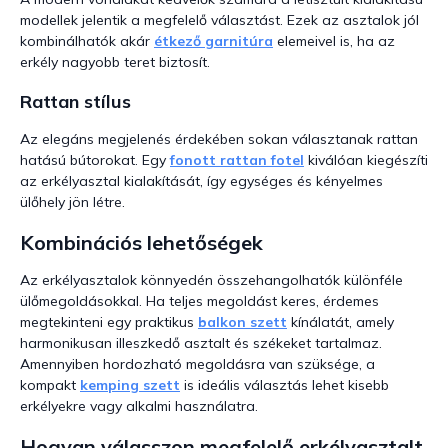
modellek jelentik a megfelelő választást. Ezek az asztalok jól
kombinálhatók akár
étkező garnitúra
elemeivel is, ha az
erkély nagyobb teret biztosít.
Rattan stílus
Az elegáns megjelenés érdekében sokan választanak rattan
hatású bútorokat. Egy
fonott rattan fotel
kiválóan kiegészíti
az erkélyasztal kialakítását, így egységes és kényelmes
ülőhely jön létre.
Kombinációs lehetőségek
Az erkélyasztalok könnyedén összehangolhatók különféle
ülőmegoldásokkal. Ha teljes megoldást keres, érdemes
megtekinteni egy praktikus
balkon szett
kínálatát, amely
harmonikusan illeszkedő asztalt és székeket tartalmaz.
Amennyiben hordozható megoldásra van szüksége, a
kompakt
kemping szett
is ideális választás lehet kisebb
erkélyekre vagy alkalmi használatra.
Hogyan válasszon megfelelő erkélyasztalt