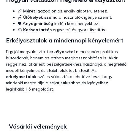
📏
Méret
igazodjon az erkély alapterületéhez.
🪑
Ülőhelyek száma
a használók igénye szerint.
🛡️
Anyagminőség
kültéri körülményekhez.
🧼
Karbantartás
egyszerű és gyors tisztítás.
Erkélyasztalok a mindennapi kényelemért
Egy jól megválasztott
erkélyasztal
nem csupán praktikus
bútordarab, hanem az otthon meghosszabbítása is. Akár
reggelihez, akár esti beszélgetésekhez használja, a megfelelő
modell kényelmes és stabil felületet biztosít. Az
erkélyasztalok
széles választéka lehetővé teszi, hogy
mindenki megtalálja a saját stílusához és igényeihez
leginkább illő megoldást.
Vásárlói vélemények