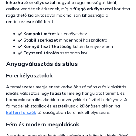
kihúzható erkélyasztal
nagyobb rugalmasságot kínál,
e
amikor vendégek érkeznek, míg a
függő erkélyasztal
korlátra
m
rögzíthető kialakításával maximálisan kihasználja a
e
i
rendelkezésre álló teret.
✔️
Kompakt méret
kis erkélyekhez.
✔️
Stabil szerkezet
mindennapi használatra.
✔️
Könnyű tisztíthatóság
kültéri környezetben.
✔️
Egyszerű tárolás
szezonon kívül.
Anyagválasztás és stílus
Fa erkélyasztalok
A természetes megjelenést kedvelők számára a fa kialakítás
ideális választás. Egy
faasztal
meleg hangulatot teremt, és
harmonikusan illeszkedik a növényekkel díszített erkélyhez. A
fa modellek stabilak és esztétikusak, különösen akkor, ha
kültéri fa szék
társaságában kerülnek elhelyezésre.
Fém és modern megoldások
A modern vonalakat kedvelők számára a letisztult kialakítású