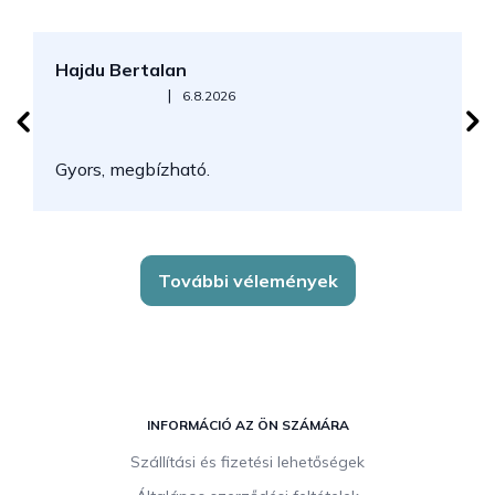
Hajdu Bertalan
S
Az áruház értékelése 5-ből 5 csillag.
|
6.8.2026
N
Gyors, megbízható.
k
További vélemények
L
á
INFORMÁCIÓ AZ ÖN SZÁMÁRA
b
Szállítási és fizetési lehetőségek
l