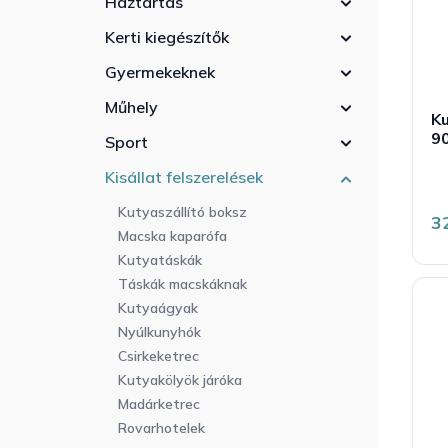
Háztartás
r
a
l
e
n
i
Kerti kiegészítők
n
e
s
d
Gyermekeknek
l
t
e
á
Műhely
z
Ku
j
é
9
a
Sport
s
Kisállat felszerelések
e
t
á
Kutyaszállító boksz
é
3
5
Macska kaparófa
b
Kutyatáskák
5
c
Táskák macskáknak
Kutyaágyak
Nyúlkunyhók
Csirkeketrec
Kutyakölyök járóka
Madárketrec
Rovarhotelek