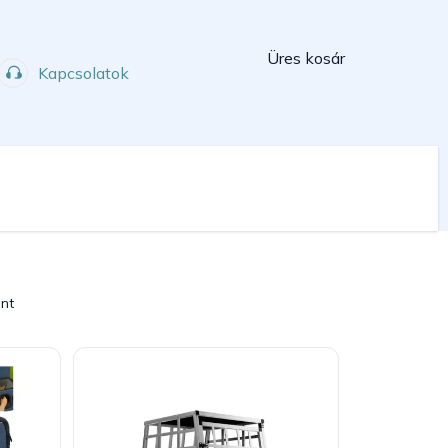
Kosár
Üres kosár
Kapcsolatok
Műhely
Sport
int