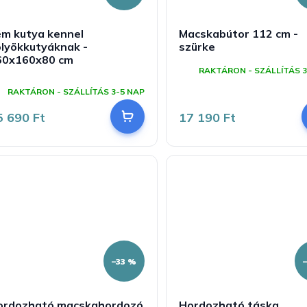
ém kutya kennel
Macskabútor 112 cm -
ölyökkutyáknak -
szürke
60x160x80 cm
RAKTÁRON - SZÁLLÍTÁS 3
A
ermék
RAKTÁRON - SZÁLLÍTÁS 3-5 NAP
tlagos
rtékelése
5 690 Ft
17 190 Ft
-
ől
,0
sillag.
–33 %
ordozható macskahordozó
Hordozható táska