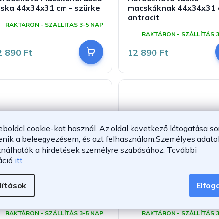
áska 44x34x31 cm - szürke
macskáknak 44x34x31 
antracit
RAKTÁRON - SZÁLLÍTÁS 3-5 NAP
RAKTÁRON - SZÁLLÍTÁS 3
2 890 Ft
12 890 Ft
eboldal cookie-kat használ. Az oldal következő látogatása so
enik a beleegyezésem, és azt felhasználom.
Személyes adatok
ználhatók a hirdetések személyre szabásához.
További
–17 %
áció
itt
.
lítások
Elfo
ordozható kutyahordozó
Hordozható kutyahord
L 82x58x58 cm - szürke
50x34x36 cm - szürke
RAKTÁRON - SZÁLLÍTÁS 3-5 NAP
RAKTÁRON - SZÁLLÍTÁS 3