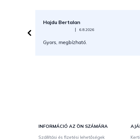
Hajdu Bertalan
Az áruház értékelése 5-ből 5 csillag.
|
6.8.2026
Gyors, megbízható.
L
á
b
INFORMÁCIÓ AZ ÖN SZÁMÁRA
AJÁ
l
Szállítási és fizetési lehetőségek
Kert