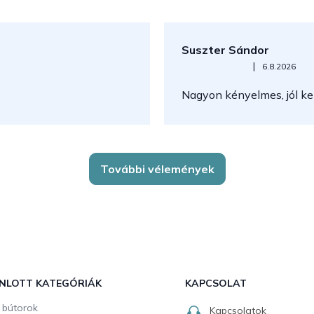
s
e
l
e
Suszter Sándor
m
e
Az áruház értékelése 5-ből 5
|
6.8.2026
i
Nagyon kényelmes, jól kez
További vélemények
NLOTT KATEGÓRIÁK
KAPCSOLAT
i bútorok
Kapcsolatok