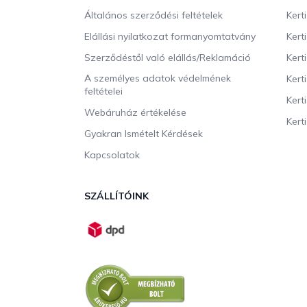
é
c
Általános szerződési feltételek
Kert
Elállási nyilatkozat formanyomtatvány
Kert
Szerződéstől való elállás/Reklamáció
Kert
A személyes adatok védelmének
Kert
feltételei
Kert
Webáruház értékelése
Kerti
Gyakran Ismételt Kérdések
Kapcsolatok
SZÁLLÍTÓINK