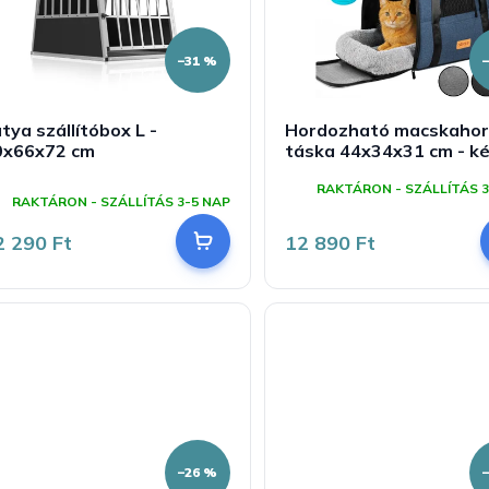
–31 %
tya szállítóbox L -
Hordozható macskaho
0x66x72 cm
táska 44x34x31 cm - k
A
RAKTÁRON - SZÁLLÍTÁS 3
ermék
RAKTÁRON - SZÁLLÍTÁS 3-5 NAP
tlagos
rtékelése
2 290 Ft
12 890 Ft
-
ől
,0
sillag.
–26 %