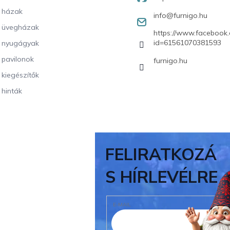
i házak
info
@
furnigo.hu
i üvegházak
https://www.facebook.
id=61561070381593
i nyugágyak
i pavilonok
furnigo.hu
i kiegészítők
 hinták
FELIRATKOZÁ
S HÍRLEVÉLRE
E-MAIL