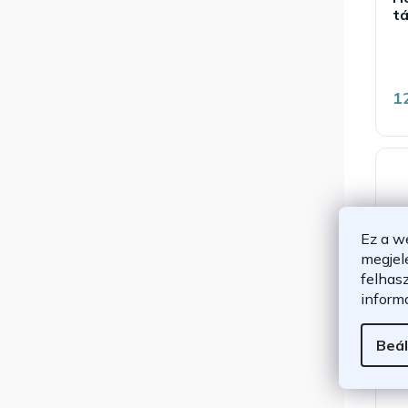
t
1
Ez a w
megjel
felhas
inform
Beál
H
X