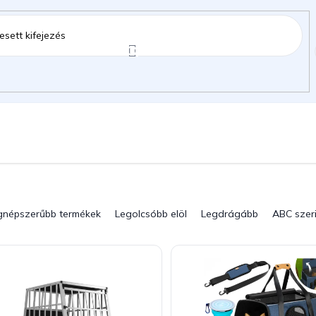
ztartás
Kerti kiegészítők
Gyermekeknek
ok
gnépszerűbb termékek
Legolcsóbb elöl
Legdrágább
ABC szer