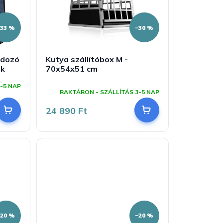
–33 %
–30 %
rdozó
Kutya szállítóbox M -
ék
70x54x51 cm
A
-5 NAP
termék
RAKTÁRON - SZÁLLÍTÁS 3-5 NAP
átlagos
értékelése
24 890 Ft
5-
ből
5,0
csillag.
–20 %
–20 %