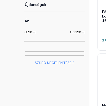
Újdonságok
F
k
1
Ár
t
6890
Ft
163390
Ft
á
é
3
5
b
5
c
SZŰRŐ MEGJELENÍTÉSE
H