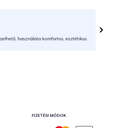
Herczeg
 csillag.
Az áruház
elhető, használata komfortos, esztétikus.
FIZETÉSI MÓDOK