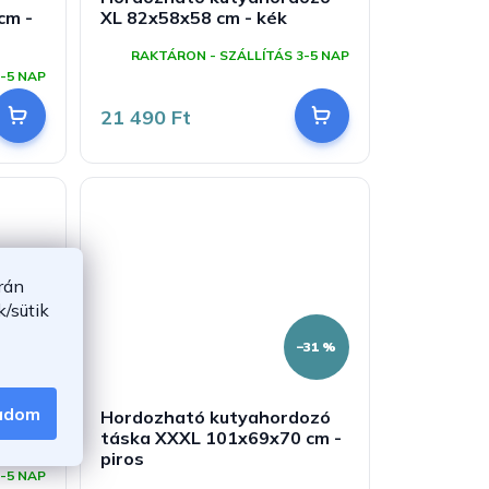
cm -
XL 82x58x58 cm - kék
RAKTÁRON - SZÁLLÍTÁS 3-5 NAP
-5 NAP
21 490 Ft
rán
/sütik
–29 %
–31 %
gadom
ozó S
Hordozható kutyahordozó
táska XXXL 101x69x70 cm -
piros
-5 NAP