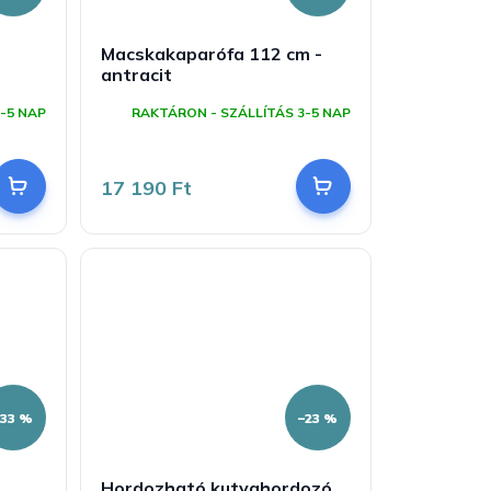
Macskakaparófa 112 cm -
antracit
-5 NAP
RAKTÁRON - SZÁLLÍTÁS 3-5 NAP
17 190 Ft
–33 %
–23 %
Hordozható kutyahordozó