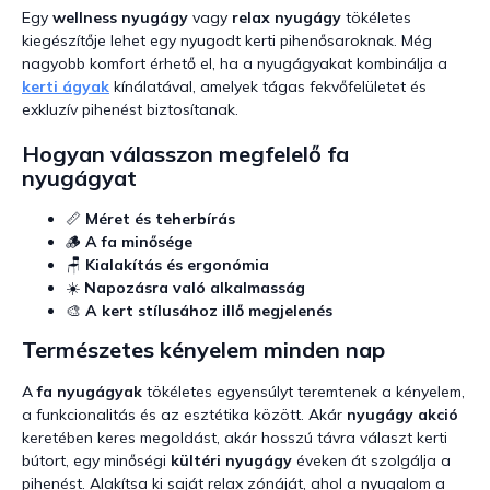
Egy
wellness nyugágy
vagy
relax nyugágy
tökéletes
kiegészítője lehet egy nyugodt kerti pihenősaroknak. Még
nagyobb komfort érhető el, ha a nyugágyakat kombinálja a
kerti ágyak
kínálatával, amelyek tágas fekvőfelületet és
exkluzív pihenést biztosítanak.
Hogyan válasszon megfelelő fa
nyugágyat
📏
Méret és teherbírás
🪵
A fa minősége
🪑
Kialakítás és ergonómia
☀️
Napozásra való alkalmasság
🎨
A kert stílusához illő megjelenés
Természetes kényelem minden nap
A
fa nyugágyak
tökéletes egyensúlyt teremtenek a kényelem,
a funkcionalitás és az esztétika között. Akár
nyugágy akció
keretében keres megoldást, akár hosszú távra választ kerti
bútort, egy minőségi
kültéri nyugágy
éveken át szolgálja a
pihenést. Alakítsa ki saját relax zónáját, ahol a nyugalom a