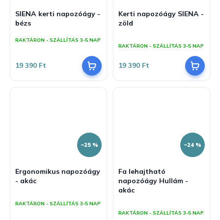
SIENA kerti napozóágy -
Kerti napozóágy SIENA -
bézs
zöld
A
RAKTÁRON - SZÁLLÍTÁS 3-5 NAP
termék
RAKTÁRON - SZÁLLÍTÁS 3-5 NAP
átlagos
értékelése
19 390 Ft
19 390 Ft
5-
ből
5,0
csillag.
–25 %
–24 %
Ergonomikus napozóágy
Fa lehajtható
- akác
napozóágy Hullám -
akác
A
termék
A
RAKTÁRON - SZÁLLÍTÁS 3-5 NAP
átlagos
termék
RAKTÁRON - SZÁLLÍTÁS 3-5 NAP
értékelése
átlagos