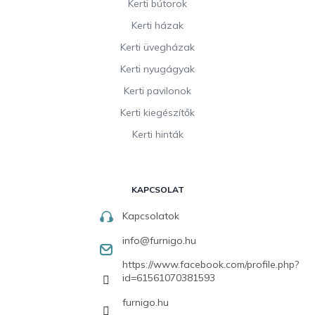
Kerti bútorok
Kerti házak
Kerti üvegházak
Kerti nyugágyak
Kerti pavilonok
Kerti kiegészítők
Kerti hinták
KAPCSOLAT
Kapcsolatok
info
@
furnigo.hu
https://www.facebook.com/profile.php?
id=61561070381593
furnigo.hu