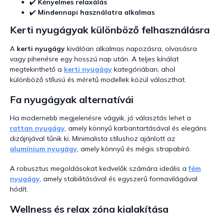
e
✔️
Kényelmes relaxálás
i
✔️
Mindennapi használatra alkalmas
Kerti nyugágyak különböző felhasználásra
A
kerti nyugágy
kiválóan alkalmas napozásra, olvasásra
vagy pihenésre egy hosszú nap után. A teljes kínálat
megtekinthető a
kerti nyugágy
kategóriában, ahol
különböző stílusú és méretű modellek közül választhat.
Fa nyugágyak alternatívái
Ha modernebb megjelenésre vágyik, jó választás lehet a
rattan nyugágy
, amely könnyű karbantartásával és elegáns
dizájnjával tűnik ki. Minimalista stílushoz ajánlott az
alumínium nyugágy
, amely könnyű és mégis strapabíró.
A robusztus megoldásokat kedvelők számára ideális a
fém
nyugágy
, amely stabilitásával és egyszerű formavilágával
hódít.
Wellness és relax zóna kialakítása