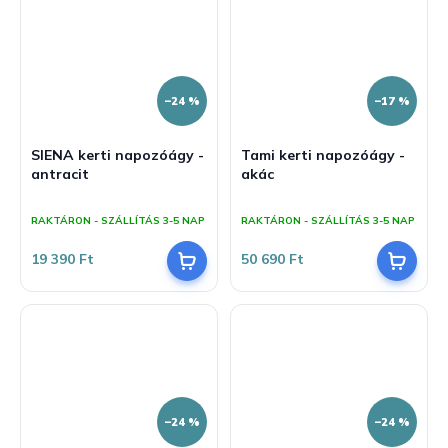
–24 %
–17 %
SIENA kerti napozóágy -
Tami kerti napozóágy -
antracit
akác
A
A
termék
termék
RAKTÁRON - SZÁLLÍTÁS 3-5 NAP
RAKTÁRON - SZÁLLÍTÁS 3-5 NAP
átlagos
átlagos
értékelése
értékelése
19 390 Ft
50 690 Ft
5-
5-
ből
ből
5,0
4,8
csillag.
csillag.
–24 %
–24 %