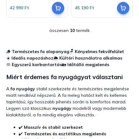
5-
értékelése
42 990 Ft
45 190 Ft
ből
5-
5,0
ből
csillag.
5,0
csillag.
összesen
10
termék
L
i
s
t
🪵
Természetes fa alapanyag
🪑
Kényelmes fekvőfelület
a
☀️
Ideális napozáshoz
🌦️
Kültéri használatra alkalmas
i
🧼
Egyszerű karbantartás
🏡
Időtálló megjelenés
r
á
Miért érdemes fa nyugágyat választani
n
y
A
fa nyugágy
stabil szerkezete és természetes megjelenése
í
miatt rendkívül népszerű. A fa meleg hatást kelt és kellemes
t
tapintású, így hosszabb pihenés során is komfortos marad.
á
Legyen szó klasszikus
nyugágy
modellről vagy modernebb
s
kialakításról, a fa mindig elegáns választás.
e
l
e
✔️
Masszív és stabil szerkezet
m
✔️
Természetes és esztétikus megjelenés