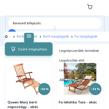
Ugrás
a
Kosár
fő
tartalomhoz
Keresés
Kezdőlap
Kerti bútorok
Kerti nyugágyak
Fa nyugágyak
T
T
Szűrő megnyitása
e
e
Legnépszerűbb termékek
r
r
m
m
Legolcsóbb elöl
é
é
Legdrágább
k
k
e
e
ABC szerint
k
k
l
r
–20 %
–24 %
i
e
s
n
Queen Mary kerti
Fa lehátka Taia - akác
t
d
napozóágy - akác
á
e