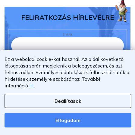
FELIRATKOZÁS HÍRLEVÉLRE
E-MAIL
Ez a weboldal cookie-kat használ. Az oldal következő
Elolvastam és megértettem az
adatvédelmi
látogatása során megjelenik a beleegyezésem, és azt
nyilatkozatot.
felhasználom.
Személyes adatok/sütik felhasználhatók a
Feliratkozás
hirdetések személyre szabásához.
További
információ
itt
.
Beállítások
Shoptet Premium készítette
Copyright 2026
Furnigo.hu
. Minden jog fenntartva.
Elfogadom