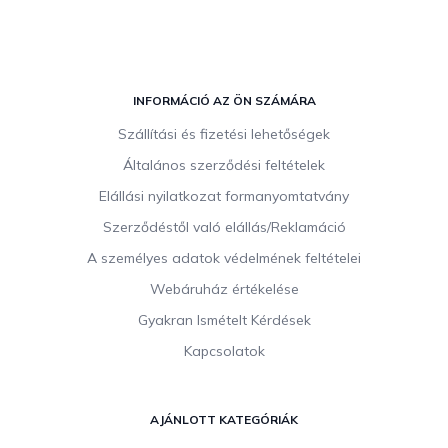
L
á
INFORMÁCIÓ AZ ÖN SZÁMÁRA
b
Szállítási és fizetési lehetőségek
l
Általános szerződési feltételek
é
c
Elállási nyilatkozat formanyomtatvány
Szerződéstől való elállás/Reklamáció
A személyes adatok védelmének feltételei
Webáruház értékelése
Gyakran Ismételt Kérdések
Kapcsolatok
AJÁNLOTT KATEGÓRIÁK