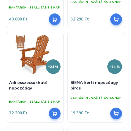
RAKTÁRON - SZÁLLÍTÁS 3-5 NAP
j
z
RAKTÁRON - SZÁLLÍTÁS 3-5 NAP
a
é
s
40 890 Ft
32 290 Ft
e
–24 %
–24 %
Adi összecsukható
SIENA kerti napozóágy -
napozóágy
piros
A
RAKTÁRON - SZÁLLÍTÁS 3-5 NAP
termék
RAKTÁRON - SZÁLLÍTÁS 3-5 NAP
átlagos
értékelése
32 290 Ft
19 390 Ft
5-
ből
5,0
csillag.