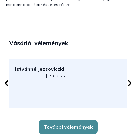
mindennapok természetes része.
Vásárlói vélemények
Istvánné Jezsoviczki
R
Az áruház értékelése 5-ből 5 csillag.
|
9.8.2026
További vélemények