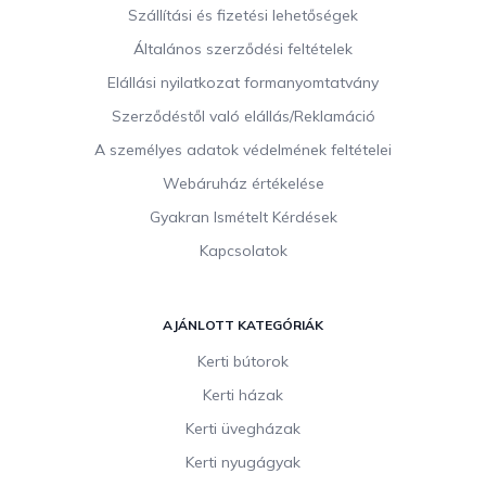
b
Szállítási és fizetési lehetőségek
l
Általános szerződési feltételek
é
c
Elállási nyilatkozat formanyomtatvány
Szerződéstől való elállás/Reklamáció
A személyes adatok védelmének feltételei
Webáruház értékelése
Gyakran Ismételt Kérdések
Kapcsolatok
AJÁNLOTT KATEGÓRIÁK
Kerti bútorok
Kerti házak
Kerti üvegházak
Kerti nyugágyak