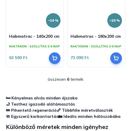
–16 %
–20 %
Habmatrac - 140x200 cm
Habmatrac - 180x200 cm
RAKTÁRON - SZÁLLÍTÁS 3-5 NAP
RAKTÁRON - SZÁLLÍTÁS 3-5 NAP
63 590 Ft
73 090 Ft
összesen
6
termék
L
i
s
t
🛏️ Kényelmes alvás minden éjszaka
a
🌙 Testhez igazodó alátámasztás
i
💤 Pihentető regeneráció
📏 Többféle méretválaszték
r
🧼 Egyszerű karbantartás
🏡 Ideális minden hálószobába
á
n
Különböző méretek minden igényhez