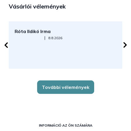
Vásárlói vélemények
Róta Ildikó Irma
P
Az áruház értékelése 5-ből 5 csillag.
|
8.8.2026
További vélemények
L
á
INFORMÁCIÓ AZ ÖN SZÁMÁRA