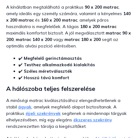
y
í
A kínálatban megtalálható a praktikus
90 x 200 matrac
,
t
amely ideális egy személy számára, valamint a kényelmes
140
á
x 200 matrac
és
160 x 200 matrac
, amelyek páros
s
használatra is megfelelőek. A tágas
180 x 200 matrac
e
maximális komfortot biztosít. A jól megválasztott
matrac 90 x
l
200
,
matrac 140 x 200
vagy
matrac 180 x 200
segít az
e
optimális alvási pozíció elérésében.
m
e
✔️
Megfelelő gerinctámasztás
i
✔️
Testhez alkalmazkodó kialakítás
✔️
Széles méretválaszték
✔️
Hosszú távú komfort
A hálószoba teljes felszerelése
A minőségi matrac kiválasztásához elengedhetetlenek a
stabil
ágyak
, amelyek megfelelő alapot biztosítanak. A
praktikus
éjjeli szekrények
segítenek a mindennapi tárgyak
elhelyezésében, míg egy elegáns
ékszeres szekrény
rendszerezetten tárolja a kiegészítőket.