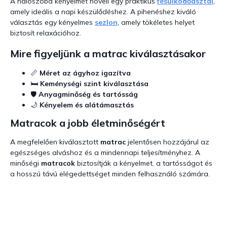
A hálószoba kényelmét növeli egy praktikus
fésülködőasztal
,
amely ideális a napi készülődéshez. A pihenéshez kiváló
választás egy kényelmes
sezlon
, amely tökéletes helyet
biztosít relaxációhoz.
Mire figyeljünk a matrac kiválasztásakor
📏
Méret az ágyhoz igazítva
🛏️
Keménységi szint kiválasztása
🛡️
Anyagminőség és tartósság
🌙
Kényelem és alátámasztás
Matracok a jobb életminőségért
A megfelelően kiválasztott
matrac
jelentősen hozzájárul az
egészséges alváshoz és a mindennapi teljesítményhez. A
minőségi
matracok
biztosítják a kényelmet, a tartósságot és
a hosszú távú elégedettséget minden felhasználó számára.