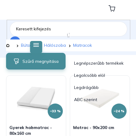
Ugrás
a
Kosár
fő
tartalomhoz
Keresés
Kezdőlap
Bútorok
Hálószoba
Matracok
T
T
Szűrő megnyitása
e
e
Legnépszerűbb termékek
r
r
m
m
Legolcsóbb elöl
é
é
Legdrágább
k
k
e
e
ABC szerint
k
k
l
r
–33 %
–24 %
i
e
s
n
Gyerek habmatrac -
Matrac - 90x200 cm
t
d
80x160 cm
á
e