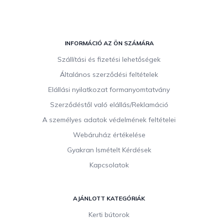
L
á
INFORMÁCIÓ AZ ÖN SZÁMÁRA
b
Szállítási és fizetési lehetőségek
l
Általános szerződési feltételek
é
c
Elállási nyilatkozat formanyomtatvány
Szerződéstől való elállás/Reklamáció
A személyes adatok védelmének feltételei
Webáruház értékelése
Gyakran Ismételt Kérdések
Kapcsolatok
AJÁNLOTT KATEGÓRIÁK
Kerti bútorok