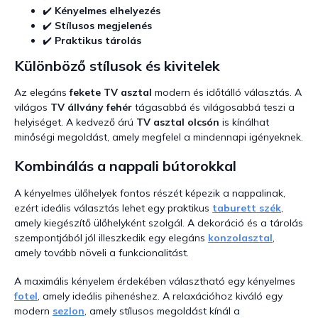
e
✔️
Kényelmes elhelyezés
m
✔️
Stílusos megjelenés
e
✔️
Praktikus tárolás
i
Különböző stílusok és kivitelek
Az elegáns
fekete TV asztal
modern és időtálló választás. A
világos
TV állvány fehér
tágasabbá és világosabbá teszi a
helyiséget. A kedvező árú
TV asztal olcsón
is kínálhat
minőségi megoldást, amely megfelel a mindennapi igényeknek.
Kombinálás a nappali bútorokkal
A kényelmes ülőhelyek fontos részét képezik a nappalinak,
ezért ideális választás lehet egy praktikus
taburett szék
,
amely kiegészítő ülőhelyként szolgál. A dekoráció és a tárolás
szempontjából jól illeszkedik egy elegáns
konzolasztal
,
amely tovább növeli a funkcionalitást.
A maximális kényelem érdekében választható egy kényelmes
fotel
, amely ideális pihenéshez. A relaxációhoz kiváló egy
modern
sezlon
, amely stílusos megoldást kínál a