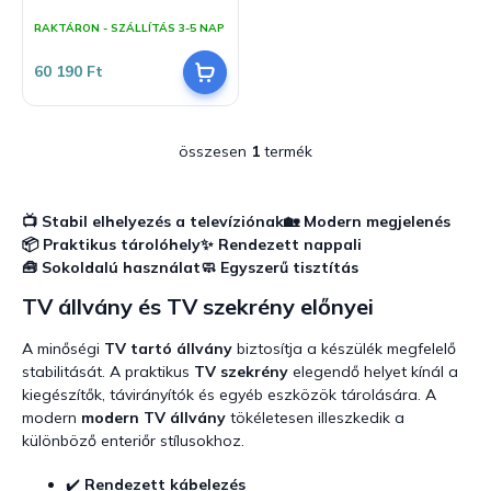
j
z
RAKTÁRON - SZÁLLÍTÁS 3-5 NAP
a
é
s
60 190 Ft
e
összesen
1
termék
L
i
s
t
📺 Stabil elhelyezés a televíziónak
🏡 Modern megjelenés
a
📦 Praktikus tárolóhely
✨ Rendezett nappali
i
🧰 Sokoldalú használat
🧼 Egyszerű tisztítás
r
TV állvány és TV szekrény előnyei
á
n
y
A minőségi
TV tartó állvány
biztosítja a készülék megfelelő
í
stabilitását. A praktikus
TV szekrény
elegendő helyet kínál a
t
kiegészítők, távirányítók és egyéb eszközök tárolására. A
á
modern
modern TV állvány
tökéletesen illeszkedik a
s
különböző enteriőr stílusokhoz.
e
l
✔️
Rendezett kábelezés