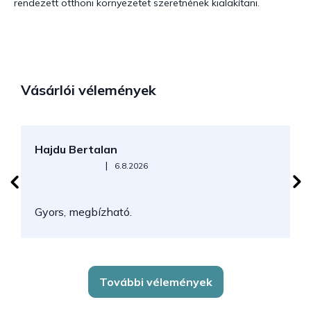
rendezett otthoni környezetet szeretnének kialakítani.
Vásárlói vélemények
Hajdu Bertalan
S
Az áruház értékelése 5-ből 5 csillag.
|
6.8.2026
N
Gyors, megbízható.
k
További vélemények