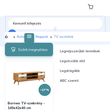
Ugrás
a
Kosár
fő
tartalomhoz
Keresés
Kezdőlap
Bútorok
Nappali
TV asztalok
T
T
Szűrő megnyitása
e
e
Legnépszerűbb termékek
r
r
m
m
Legolcsóbb elöl
é
é
Legdrágább
k
k
e
e
ABC szerint
k
k
l
r
–17 %
i
e
s
n
Borneo TV-szekrény -
t
d
140x42x40 cm
á
e