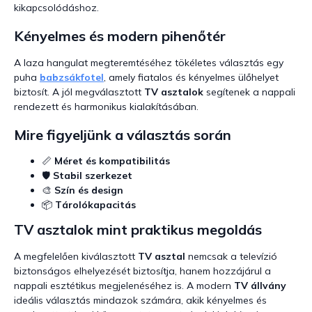
kikapcsolódáshoz.
Kényelmes és modern pihenőtér
A laza hangulat megteremtéséhez tökéletes választás egy
puha
babzsákfotel
, amely fiatalos és kényelmes ülőhelyet
biztosít. A jól megválasztott
TV asztalok
segítenek a nappali
rendezett és harmonikus kialakításában.
Mire figyeljünk a választás során
📏
Méret és kompatibilitás
🛡️
Stabil szerkezet
🎨
Szín és design
📦
Tárolókapacitás
TV asztalok mint praktikus megoldás
A megfelelően kiválasztott
TV asztal
nemcsak a televízió
biztonságos elhelyezését biztosítja, hanem hozzájárul a
nappali esztétikus megjelenéséhez is. A modern
TV állvány
ideális választás mindazok számára, akik kényelmes és