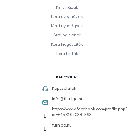
Kerti házak
Kerti üvegházak
Kerti nyugágyak
Kerti pavilonok
Kerti kiegészítők
Kerti hinták
KAPCSOLAT
Kapcsolatok
info
@
furnigo.hu
https://www.facebook.com/profile.php?
id=61561070381593
furnigo.hu