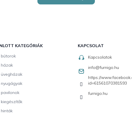
NLOTT KATEGÓRIÁK
KAPCSOLAT
i bútorok
Kapcsolatok
i házak
info
@
furnigo.hu
i üvegházak
https://www.facebook.
id=61561070381593
i nyugágyak
i pavilonok
furnigo.hu
i kiegészítők
 hinták