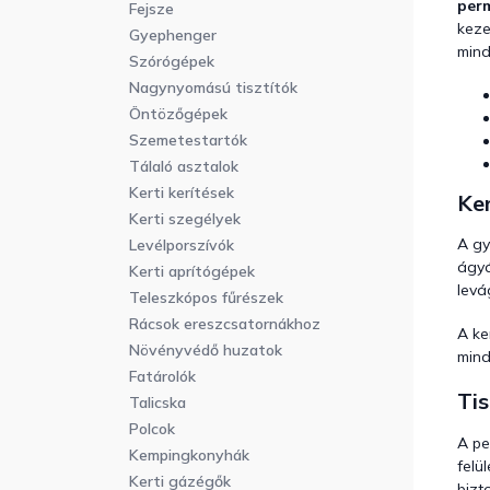
per
Fejsze
keze
Gyephenger
mind
Szórógépek
Nagynyomású tisztítók
Öntözőgépek
Szemetestartók
Tálaló asztalok
Kerti kerítések
Ke
Kerti szegélyek
A gy
Levélporszívók
ágyá
Kerti aprítógépek
levá
Teleszkópos fűrészek
Rácsok ereszcsatornákhoz
A ke
Növényvédő huzatok
mind
Fatárolók
Tis
Talicska
Polcok
A pe
Kempingkonyhák
felü
Kerti gázégők
bizto