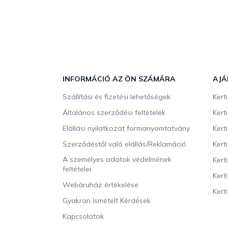
L
á
b
INFORMÁCIÓ AZ ÖN SZÁMÁRA
AJÁ
l
Szállítási és fizetési lehetőségek
Kert
é
c
Általános szerződési feltételek
Kert
Elállási nyilatkozat formanyomtatvány
Kert
Szerződéstől való elállás/Reklamáció
Kert
A személyes adatok védelmének
Kert
feltételei
Kert
Webáruház értékelése
Kerti
Gyakran Ismételt Kérdések
Kapcsolatok