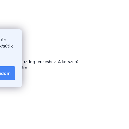
rán
/sütik
séhez és a gazdag terméshez. A korszerű
jdonos számára.
gadom