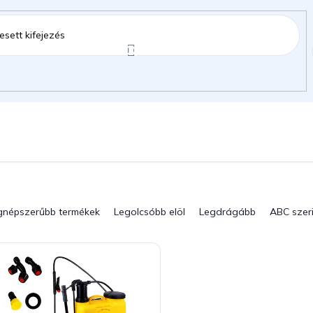
ztartás
Kerti kiegészítők
Gyermekeknek
gok
gnépszerűbb termékek
Legolcsóbb elöl
Legdrágább
ABC szer