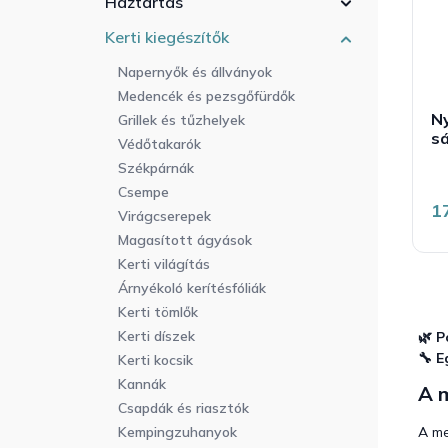
Háztartás
r
a
l
e
n
i
Kerti kiegészítők
n
e
s
d
Napernyők és állványok
l
t
e
Medencék és pezsgőfürdők
á
z
N
j
Grillek és tűzhelyek
é
s
a
Védőtakarók
s
Székpárnák
e
Csempe
1
Virágcserepek
Magasított ágyások
Kerti világítás
Árnyékoló kerítésfóliák
Kerti tömlők
Kerti díszek
🌿 P
🔧 E
Kerti kocsik
Kannák
A 
Csapdák és riasztók
A m
Kempingzuhanyok