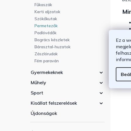
Fűkaszák
Mir
Kerti aljzatok
Szökőkutak
Permetezők
Padlóvédők
Ez a w
Bogrács készletek
megjel
Bárasztal-huzatok
Pe
felhas
Zászlórudak
inform
Fém paraván
A jó
per
Gyermekeknek
Beál
Műhely
Sport
Kisállat felszerelések
Újdonságok