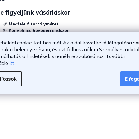
e figyeljünk vásárláskor
📏
Megfelelő tartályméret
🎒
Kényelmes hevederrendszer
💧
Állítható szórófej
eboldal cookie-kat használ. Az oldal következő látogatása so
🛡️
Tartós anyaghasználat
enik a beleegyezésem, és azt felhasználom.
Személyes adatok
rmetezők mint megbízható segítők
ználhatók a hirdetések személyre szabásához.
További
áció
itt
.
l kiválasztott
permetező
hozzájárul a növények egészséges fejlődé
metezők
praktikus és hatékony megoldást kínálnak minden kerttula
lítások
Elfo