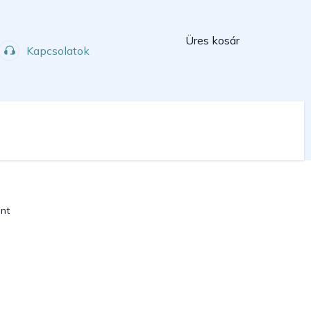
Kosár
Üres kosár
Kapcsolatok
Műhely
Sport
int