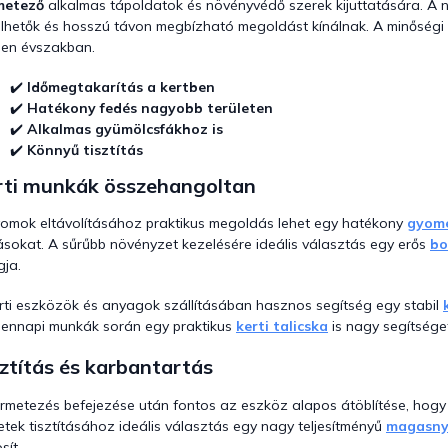
metező
alkalmas tápoldatok és növényvédő szerek kijuttatására. A
y
lhetők és hosszú távon megbízható megoldást kínálnak. A minőségi
í
en évszakban.
t
á
✔️
Időmegtakarítás a kertben
s
e
✔️
Hatékony fedés nagyobb területen
l
✔️
Alkalmas gyümölcsfákhoz is
e
✔️
Könnyű tisztítás
m
rti munkák összehangoltan
e
i
omok eltávolításához praktikus megoldás lehet egy hatékony
gyom
sokat. A sűrűbb növényzet kezelésére ideális választás egy erős
bo
gja.
rti eszközök és anyagok szállításában hasznos segítség egy stabil
ennapi munkák során egy praktikus
kerti talicska
is nagy segítséget
ztítás és karbantartás
rmetezés befejezése után fontos az eszköz alapos átöblítése, hogy
letek tisztításához ideális választás egy nagy teljesítményű
magasny
sít.