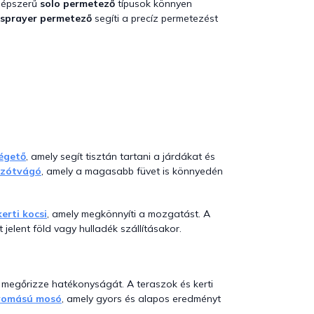
 népszerű
solo permetező
típusok könnyen
sprayer permetező
segíti a precíz permetezést
égető
, amely segít tisztán tartani a járdákat és
zótvágó
, amely a magasabb füvet is könnyedén
kerti kocsi
, amely megkönnyíti a mozgatást. A
 jelent föld vagy hulladék szállításakor.
 megőrizze hatékonyságát. A teraszok és kerti
omású mosó
, amely gyors és alapos eredményt