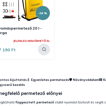
–33 %
yomáspermetező 20 l -
árga
JELENLEG NEM ÉRHETŐ EL
7 190 Ft
L
i
s
ontos kijuttatás
💧 Egyenletes permetezés
🛡️ Növényvédelem
🎒 
t
gyszerű kezelés
a
i
megfelelő permetező előnyei
r
á
egbízható
függesztett permetező
stabil nyomást biztosít és segít
n