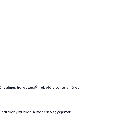
Kényelmes hordozás
📏 Többféle tartályméret
i a hatékony munkát. A modern
vegyépszer