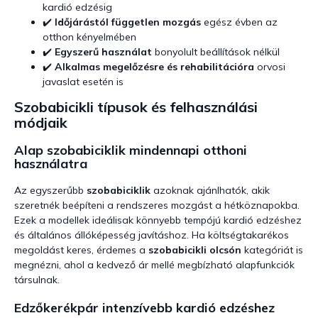
kardió edzésig
✔️
Időjárástól független mozgás
egész évben az
otthon kényelmében
✔️
Egyszerű használat
bonyolult beállítások nélkül
✔️
Alkalmas megelőzésre és rehabilitációra
orvosi
javaslat esetén is
Szobabicikli típusok és felhasználási
módjaik
Alap szobabiciklik mindennapi otthoni
használatra
Az egyszerűbb
szobabiciklik
azoknak ajánlhatók, akik
szeretnék beépíteni a rendszeres mozgást a hétköznapokba.
Ezek a modellek ideálisak könnyebb tempójú kardió edzéshez
és általános állóképesség javításhoz. Ha költségtakarékos
megoldást keres, érdemes a
szobabicikli olcsón
kategóriát is
megnézni, ahol a kedvező ár mellé megbízható alapfunkciók
társulnak.
Edzőkerékpár intenzívebb kardió edzéshez