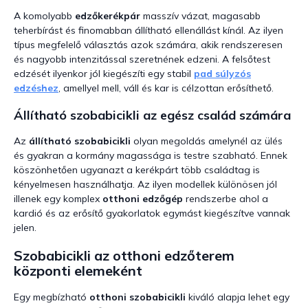
A komolyabb
edzőkerékpár
masszív vázat, magasabb
teherbírást és finomabban állítható ellenállást kínál. Az ilyen
típus megfelelő választás azok számára, akik rendszeresen
és nagyobb intenzitással szeretnének edzeni. A felsőtest
edzését ilyenkor jól kiegészíti egy stabil
pad súlyzós
edzéshez
, amellyel mell, váll és kar is célzottan erősíthető.
Állítható szobabicikli az egész család számára
Az
állítható szobabicikli
olyan megoldás amelynél az ülés
és gyakran a kormány magassága is testre szabható. Ennek
köszönhetően ugyanazt a kerékpárt több családtag is
kényelmesen használhatja. Az ilyen modellek különösen jól
illenek egy komplex
otthoni edzőgép
rendszerbe ahol a
kardió és az erősítő gyakorlatok egymást kiegészítve vannak
jelen.
Szobabicikli az otthoni edzőterem
központi elemeként
Egy megbízható
otthoni szobabicikli
kiváló alapja lehet egy