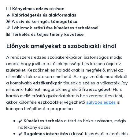
s
t
🚴‍♀️
Kényelmes edzés otthon
a
🔥
Kalóriaégetés és alakformálás
i
💓
A szív és keringés támogatása
r
🦵
Lábizmok erősítése kíméletes terheléssel
á
📊
Terhelés és teljesítmény követése
n
y
Előnyök amelyeket a szobabicikli kínál
í
t
A rendszeres edzés szobakerékpáron biztonságos módja
á
annak, hogy javítsa az állóképességet és közben óvja az
s
ízületeket. Kezdőknek és haladóknak is megfelelő, mivel az
e
ellenállás fokozatosan emelhető. Az egyszerűbb modellektől
l
a komolyabb
edzőkerékpár
típusokig széles a választék, így
e
m
mindenki találhat magának megfelelő
fitnesz gépet
. Ha a
e
kardió mellé erősítő gyakorlatokat is be szeretne illeszteni,
i
akkor különféle eszközökkel végezhető
súlyzós edzés
is
könnyen beépíthető a programba.
✔️
Kíméletes terhelés
a térd és boka számára, mégis
hatékony edzés
✔️
Rugalmas intenzitás
a lassú tekeréstől az erősebb