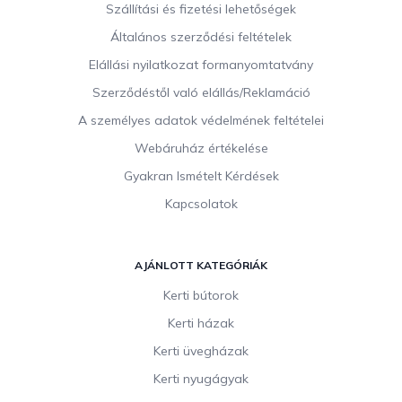
b
Szállítási és fizetési lehetőségek
l
Általános szerződési feltételek
é
c
Elállási nyilatkozat formanyomtatvány
Szerződéstől való elállás/Reklamáció
A személyes adatok védelmének feltételei
Webáruház értékelése
Gyakran Ismételt Kérdések
Kapcsolatok
AJÁNLOTT KATEGÓRIÁK
Kerti bútorok
Kerti házak
Kerti üvegházak
Kerti nyugágyak