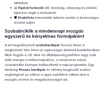
lakásban
📊
Kijelző funkciók
idő, távolság, sebesség és kalória
kijelzése segíti a motivációt
🛡️
Stabilitás
intenzívebb tekerés esetén is biztonságos
érzetet adjon
Szobabiciklik a mindennapi mozgás
egyszerű és kényelmes formájaként
A jól megválasztott
szobakerékpár
hosszú távon is
megbízható társ lehet az egészséges életmód kialakításában.
Akár fogyás a cél, akár az állóképesség javítása vagy csak
több energia a hétköznapokhoz, a rendszeres edzés
szobabiciklin könnyen beilleszthető a napi programba. Egy
minőségi
fitnesz kerékpár
és néhány kiegészítő eszköz
segítségével az otthon is igazi edzőtérré válhat ahol a
mozgás örömöt és magabiztosságot ad.