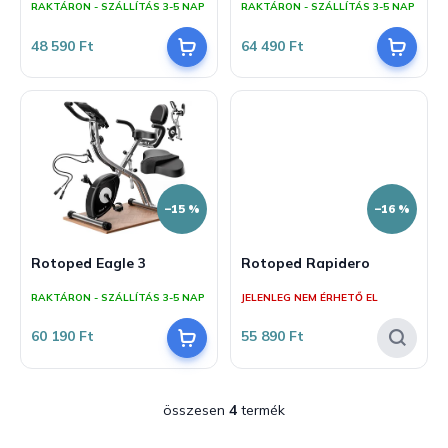
RAKTÁRON - SZÁLLÍTÁS 3-5 NAP
RAKTÁRON - SZÁLLÍTÁS 3-5 NAP
j
z
a
é
48 590 Ft
64 490 Ft
s
e
–15 %
–16 %
Rotoped Eagle 3
Rotoped Rapidero
RAKTÁRON - SZÁLLÍTÁS 3-5 NAP
JELENLEG NEM ÉRHETŐ EL
60 190 Ft
55 890 Ft
összesen
4
termék
L
i