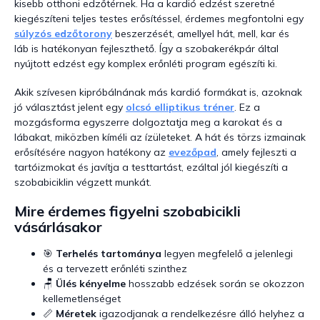
kisebb otthoni edzőtérnek. Ha a kardió edzést szeretné
kiegészíteni teljes testes erősítéssel, érdemes megfontolni egy
súlyzós edzőtorony
beszerzését, amellyel hát, mell, kar és
láb is hatékonyan fejleszthető. Így a szobakerékpár által
nyújtott edzést egy komplex erőnléti program egészíti ki.
Akik szívesen kipróbálnának más kardió formákat is, azoknak
jó választást jelent egy
olcsó elliptikus tréner
. Ez a
mozgásforma egyszerre dolgoztatja meg a karokat és a
lábakat, miközben kíméli az ízületeket. A hát és törzs izmainak
erősítésére nagyon hatékony az
evezőpad
, amely fejleszti a
tartóizmokat és javítja a testtartást, ezáltal jól kiegészíti a
szobabiciklin végzett munkát.
Mire érdemes figyelni szobabicikli
vásárlásakor
🎯
Terhelés tartománya
legyen megfelelő a jelenlegi
és a tervezett erőnléti szinthez
🪑
Ülés kényelme
hosszabb edzések során se okozzon
kellemetlenséget
📏
Méretek
igazodjanak a rendelkezésre álló helyhez a