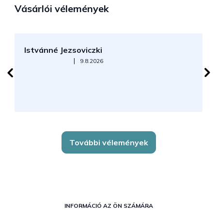
Vásárlói vélemények
Istvánné Jezsoviczki
R
Az áruház értékelése 5-ből 5 csillag.
|
9.8.2026
További vélemények
L
á
INFORMÁCIÓ AZ ÖN SZÁMÁRA