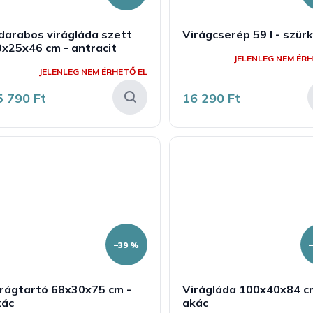
darabos virágláda szett
Virágcserép 59 l - szür
x25x46 cm - antracit
JELENLEG NEM ÉRH
JELENLEG NEM ÉRHETŐ EL
5 790 Ft
16 290 Ft
–39 %
irágtartó 68x30x75 cm -
Virágláda 100x40x84 c
kác
akác