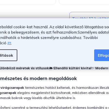
További 12 betölt
eboldal cookie-kat használ. Az oldal következő látogatása so
L
1
3
a
L
enik a beleegyezésem, és azt felhasználom.
Személyes adatok
p
i
ználhatók a hirdetések személyre szabásához.
További
o
s
Fel
áció
itt
.
z
t
á
a
s
i
lítások
Elfo
r
deális virágok és fűszernövények számára
🏡
Tökéletes választás 
á
ülönböző méretek és stílusok
🌦️
Ellenálló kültéri kivitel
✨
Modern 
n
y
rmészetes és modern megoldások
í
t
á
 virágcserepek
természetes hatást keltenek, és harmonikusan illesz
s
gcserepek
elegáns megjelenést biztosítanak, miközben ellenállnak 
e
lmasak bokrok vagy kisebb díszfák ültetésére is.
l
e
ővíteni szeretné a termesztési lehetőségeket, érdemes kombinálni a