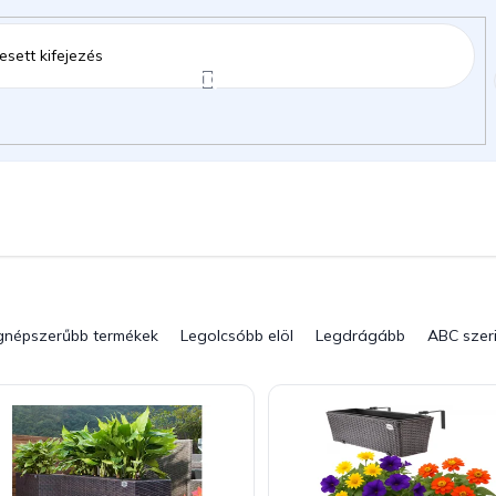
ztartás
Kerti kiegészítők
Gyermekeknek
gok
gnépszerűbb termékek
Legolcsóbb elöl
Legdrágább
ABC szer