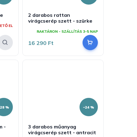
ke
2 darabos rattan
virágcserép szett - szürke
ETŐ EL
RAKTÁRON - SZÁLLÍTÁS 3-5 NAP
16 290 Ft
–28 %
–24 %
m -
3 darabos műanyag
virágcserép szett - antracit