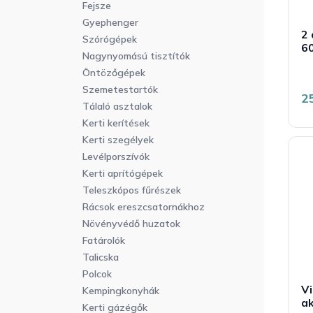
Fejsze
Gyephenger
2 
Szórógépek
60
Nagynyomású tisztítók
Öntözőgépek
Szemetestartók
2
Tálaló asztalok
Kerti kerítések
Kerti szegélyek
Levélporszívók
Kerti aprítógépek
Teleszkópos fűrészek
Rácsok ereszcsatornákhoz
Növényvédő huzatok
Fatárolók
Talicska
Polcok
V
Kempingkonyhák
a
Kerti gázégők