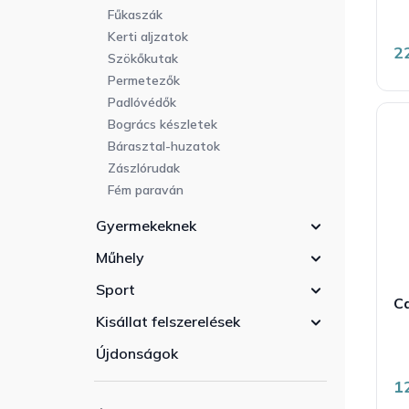
Fűkaszák
Kerti aljzatok
2
Szökőkutak
Permetezők
Padlóvédők
Bogrács készletek
Bárasztal-huzatok
Zászlórudak
Fém paraván
Gyermekeknek
Műhely
Sport
Ca
Kisállat felszerelések
Újdonságok
1