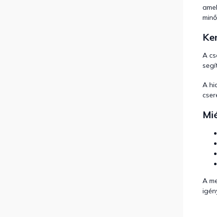
amel
min
Ker
A cs
segí
A hi
cser
Mié
A me
igén