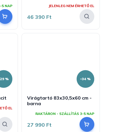
-5 NAP
JELENLEG NEM ÉRHETŐ EL
46 390 Ft
–29 %
–34 %
cit
Virágtartó 83x30,5x60 cm -
barna
ETŐ EL
RAKTÁRON - SZÁLLÍTÁS 3-5 NAP
27 990 Ft