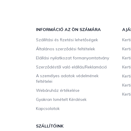
L
á
b
INFORMÁCIÓ AZ ÖN SZÁMÁRA
AJÁ
l
Szállítási és fizetési lehetőségek
Kert
é
c
Általános szerződési feltételek
Kert
Elállási nyilatkozat formanyomtatvány
Kert
Szerződéstől való elállás/Reklamáció
Kert
A személyes adatok védelmének
Kert
feltételei
Kert
Webáruház értékelése
Kerti
Gyakran Ismételt Kérdések
Kapcsolatok
SZÁLLÍTÓINK