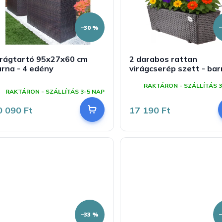
–30 %
irágtartó 95x27x60 cm
2 darabos rattan
rna - 4 edény
virágcserép szett - ba
A
RAKTÁRON - SZÁLLÍTÁS 3
ermék
RAKTÁRON - SZÁLLÍTÁS 3-5 NAP
tlagos
rtékelése
0 090 Ft
17 190 Ft
-
ől
,0
sillag.
–33 %