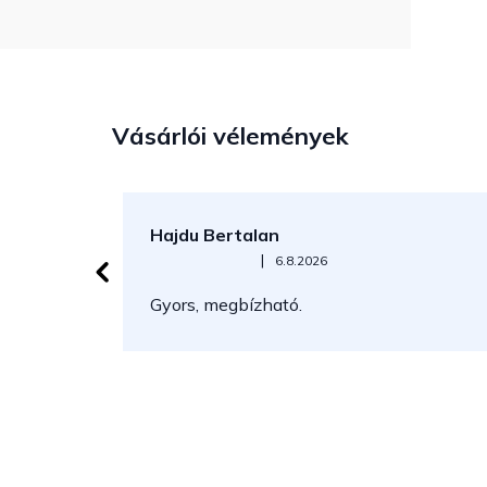
Vásárlói vélemények
Hajdu Bertalan
Az áruház értékelése 5-ből 5 csillag.
|
6.8.2026
Gyors, megbízható.