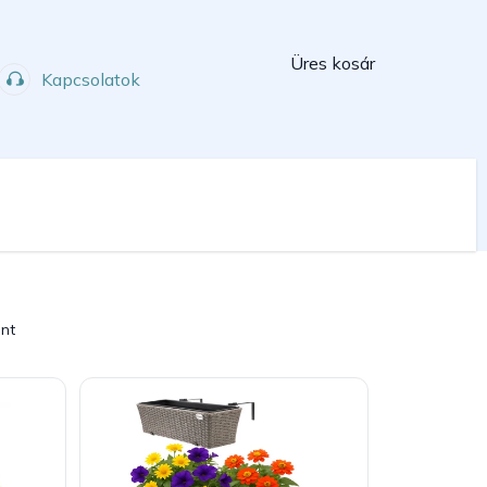
Kosár
Üres kosár
Kapcsolatok
Műhely
Sport
int