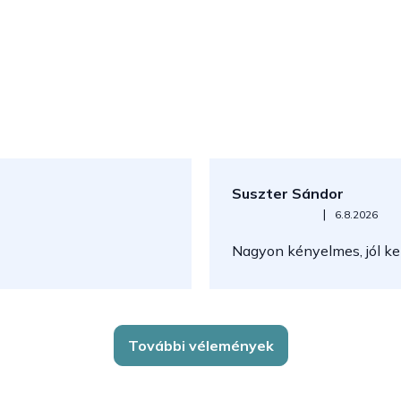
Suszter Sándor
Az áruház értékelése 5-ből 5
|
6.8.2026
Nagyon kényelmes, jól kez
További vélemények