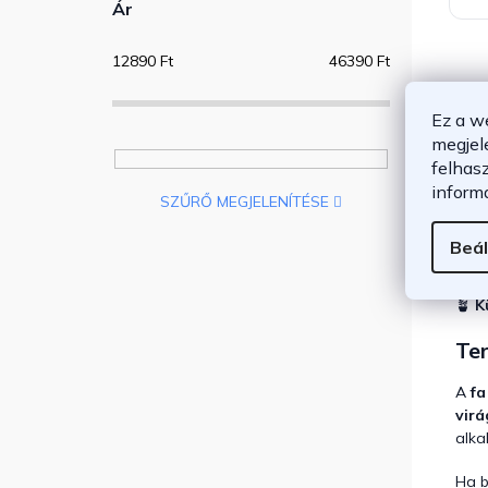
Ár
12890
Ft
46390
Ft
Ez a w
megjel
felhas
inform
SZŰRŐ MEGJELENÍTÉSE
Beál
🌿
I
🪴
K
Te
A
fa
virá
alka
Ha b