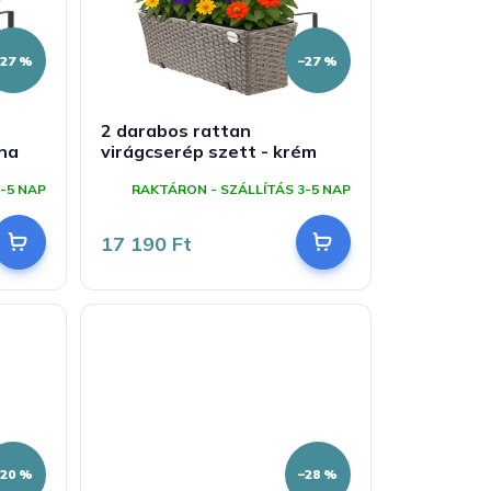
–27 %
–27 %
2 darabos rattan
rna
virágcserép szett - krém
-5 NAP
RAKTÁRON - SZÁLLÍTÁS 3-5 NAP
17 190 Ft
–20 %
–28 %