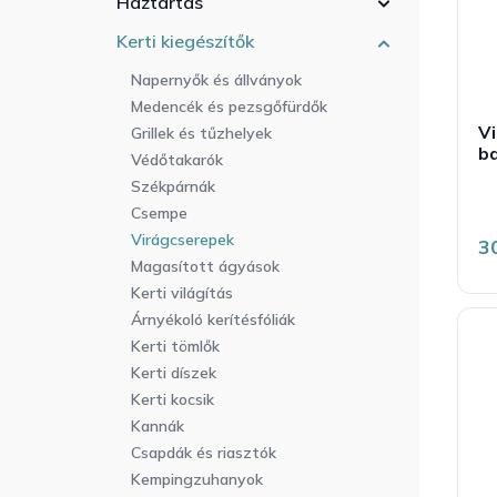
Háztartás
r
a
l
e
n
i
Kerti kiegészítők
n
e
s
d
Napernyők és állványok
l
t
e
Medencék és pezsgőfürdők
á
z
V
j
Grillek és tűzhelyek
é
ba
a
Védőtakarók
s
Székpárnák
e
t
Csempe
á
é
Virágcserepek
3
5
Magasított ágyások
b
5
Kerti világítás
c
Árnyékoló kerítésfóliák
Kerti tömlők
Kerti díszek
Kerti kocsik
Kannák
Csapdák és riasztók
Kempingzuhanyok