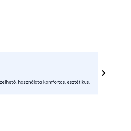
Herczeg
 csillag.
Az áruház
elhető, használata komfortos, esztétikus.