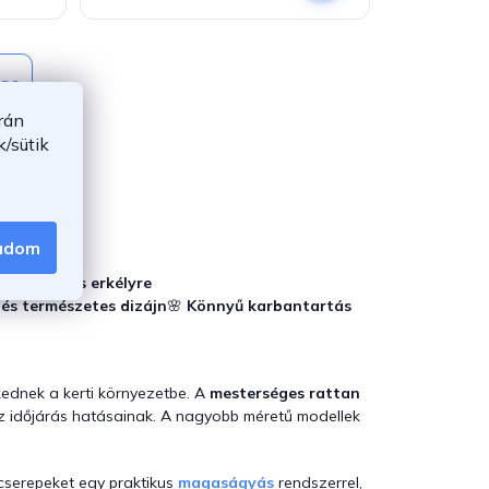
ése
rán
/sütik
gadom
teraszra és erkélyre
és természetes dizájn
🌸
Könnyű karbantartás
kednek a kerti környezetbe. A
mesterséges rattan
az időjárás hatásainak. A nagyobb méretű modellek
 cserepeket egy praktikus
magaságyás
rendszerrel,