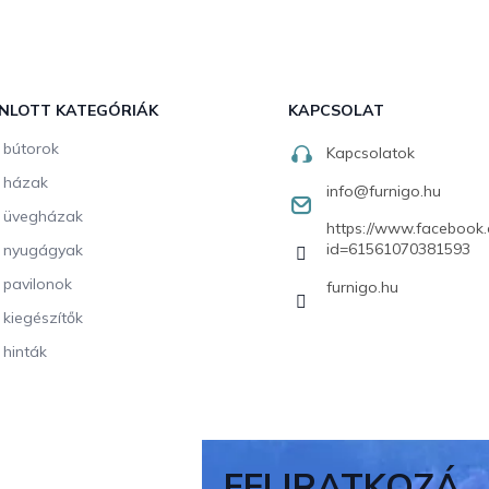
NLOTT KATEGÓRIÁK
KAPCSOLAT
i bútorok
Kapcsolatok
i házak
info
@
furnigo.hu
i üvegházak
https://www.facebook.
id=61561070381593
i nyugágyak
i pavilonok
furnigo.hu
i kiegészítők
 hinták
FELIRATKOZÁ