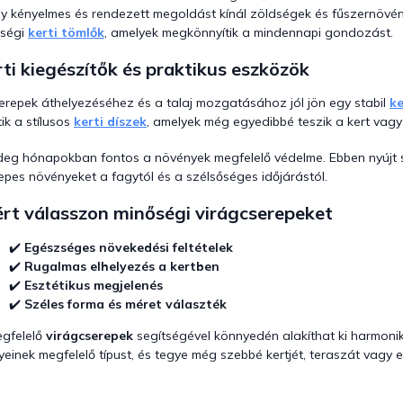
m
y kényelmes és rendezett megoldást kínál zöldségek és fűszernöv
e
őségi
kerti tömlők
, amelyek megkönnyítik a mindennapi gondozást.
i
ti kiegészítők és praktikus eszközök
erepek áthelyezéséhez és a talaj mozgatásához jól jön egy stabil
ke
tik a stílusos
kerti díszek
, amelyek még egyedibbé teszik a kert vagy
deg hónapokban fontos a növények megfelelő védelme. Ebben nyújt 
epes növényeket a fagytól és a szélsőséges időjárástól.
rt válasszon minőségi virágcserepeket
✔️
Egészséges növekedési feltételek
✔️
Rugalmas elhelyezés a kertben
✔️
Esztétikus megjelenés
✔️
Széles forma és méret választék
gfelelő
virágcserepek
segítségével könnyedén alakíthat ki harmoniku
yeinek megfelelő típust, és tegye még szebbé kertjét, teraszát vagy e