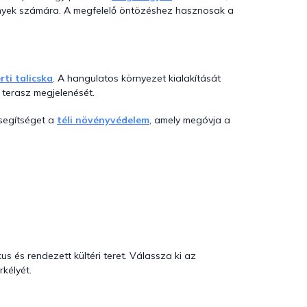
ények számára. A megfelelő öntözéshez hasznosak a
rti talicska
. A hangulatos környezet kialakítását
 terasz megjelenését.
segítséget a
téli növényvédelem
, amely megóvja a
s és rendezett kültéri teret. Válassza ki az
rkélyét.