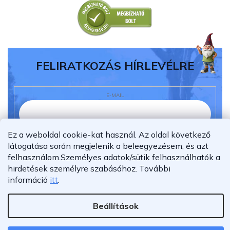
FELIRATKOZÁS HÍRLEVÉLRE
E-MAIL
Ez a weboldal cookie-kat használ. Az oldal következő
Elolvastam és megértettem az
adatvédelmi
látogatása során megjelenik a beleegyezésem, és azt
nyilatkozatot.
felhasználom.
Személyes adatok/sütik felhasználhatók a
hirdetések személyre szabásához.
További
Feliratkozás
információ
itt
.
Beállítások
Shoptet Premium készítette