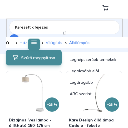
Ugrás
a
Kosár
fő
tartalomhoz
Keresés
Kezdőlap
Háztartás
Világítás
Állólámpák
T
T
Szűrő megnyitása
e
e
Legnépszerűbb termékek
r
r
m
m
Legolcsóbb elöl
é
é
Legdrágább
k
k
e
e
ABC szerint
k
k
l
r
–23 %
–23 %
i
e
s
n
Dizájnos íves lámpa -
Kare Design állólámpa
t
d
állítható 150-175 cm
Codolo - fekete
á
e