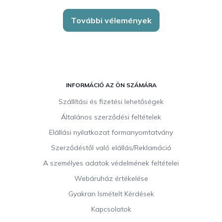
További vélemények
L
á
INFORMÁCIÓ AZ ÖN SZÁMÁRA
b
Szállítási és fizetési lehetőségek
l
Általános szerződési feltételek
é
c
Elállási nyilatkozat formanyomtatvány
Szerződéstől való elállás/Reklamáció
A személyes adatok védelmének feltételei
Webáruház értékelése
Gyakran Ismételt Kérdések
Kapcsolatok