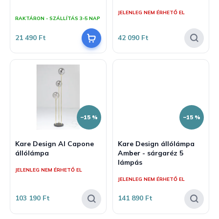
j
z
A
JELENLEG NEM ÉRHETŐ EL
termék
a
é
RAKTÁRON - SZÁLLÍTÁS 3-5 NAP
átlagos
s
értékelése
21 490 Ft
42 090 Ft
5-
e
ből
5,0
csillag.
–15 %
–15 %
Kare Design Al Capone
Kare Design állólámpa
állólámpa
Amber - sárgaréz 5
lámpás
JELENLEG NEM ÉRHETŐ EL
JELENLEG NEM ÉRHETŐ EL
103 190 Ft
141 890 Ft