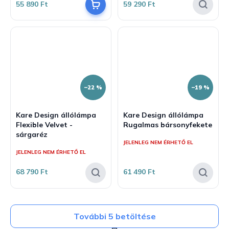
55 890 Ft
59 290 Ft
–22 %
–19 %
Kare Design állólámpa
Kare Design állólámpa
Flexible Velvet -
Rugalmas bársonyfekete
sárgaréz
JELENLEG NEM ÉRHETŐ EL
JELENLEG NEM ÉRHETŐ EL
68 790 Ft
61 490 Ft
További 5 betöltése