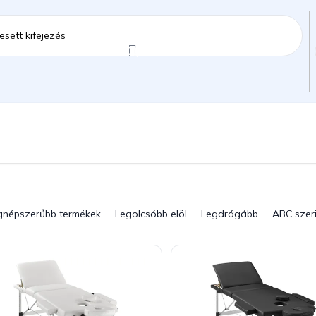
ztartás
Kerti kiegészítők
Gyermekeknek
gok
gnépszerűbb termékek
Legolcsóbb elöl
Legdrágább
ABC szer