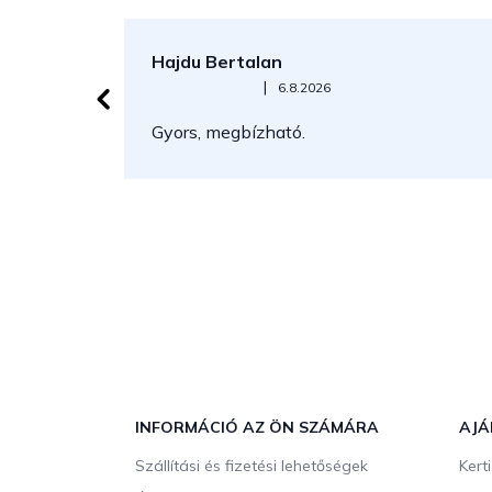
Hajdu Bertalan
Az áruház értékelése 5-ből 5 csillag.
|
6.8.2026
Gyors, megbízható.
L
á
b
INFORMÁCIÓ AZ ÖN SZÁMÁRA
AJÁ
l
Szállítási és fizetési lehetőségek
Kert
é