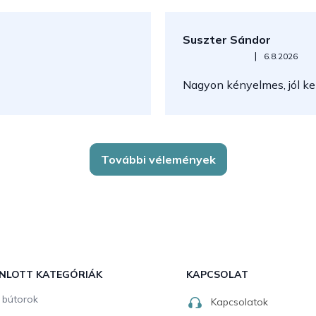
Suszter Sándor
Az áruház értékelése 5-ből 5
|
6.8.2026
Nagyon kényelmes, jól kez
További vélemények
NLOTT KATEGÓRIÁK
KAPCSOLAT
i bútorok
Kapcsolatok