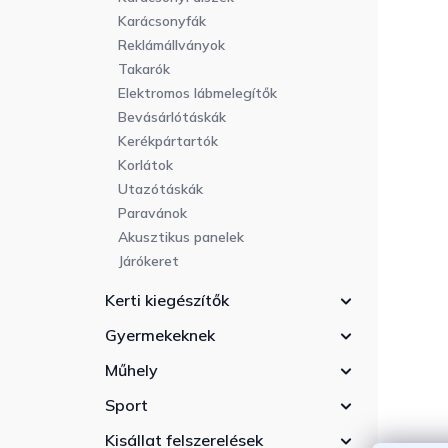
Karácsonyfák
Reklámállványok
Takarók
Elektromos lábmelegítők
Bevásárlótáskák
Kerékpártartók
Korlátok
Utazótáskák
Paravánok
Akusztikus panelek
Járókeret
Kerti kiegészítők
Gyermekeknek
Műhely
Sport
Kisállat felszerelések