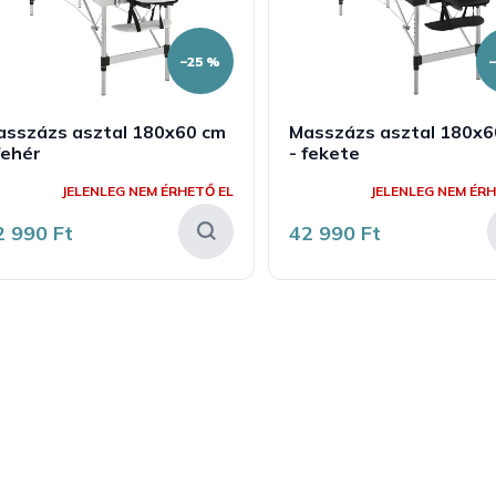
–25 %
asszázs asztal 180x60 cm
Masszázs asztal 180x6
fehér
- fekete
JELENLEG NEM ÉRHETŐ EL
JELENLEG NEM ÉRH
2 990 Ft
42 990 Ft
L
i
s
t
a
i
r
á
n