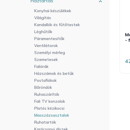
Háztartás
r
a
l
e
n
i
Konyhai készülékek
n
e
s
Világítás
d
l
t
Kandallók és fűtőtestek
e
á
Léghűtők
z
M
j
Páramentesítők
é
- 
a
Ventilátorok
s
e
Személyi mérleg
Szemetesek
4
Faliórák
Házszámok és betűk
Postafiókok
Bőröndök
Ruhaszárítók
Fali TV konzolok
Platós kézikocsi
Masszázsasztalok
Ruhatartók
Karácsonyi díszek