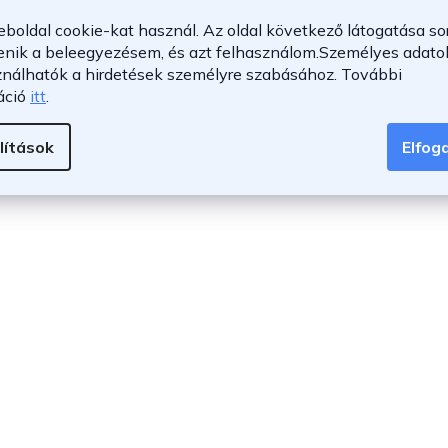
eboldal cookie-kat használ. Az oldal következő látogatása so
enik a beleegyezésem, és azt felhasználom.
Személyes adatok
ználhatók a hirdetések személyre szabásához.
További
áció
itt
.
lítások
Elfo