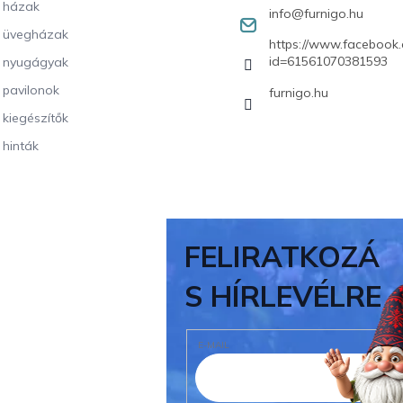
i házak
info
@
furnigo.hu
i üvegházak
https://www.facebook.
id=61561070381593
i nyugágyak
i pavilonok
furnigo.hu
i kiegészítők
 hinták
FELIRATKOZÁ
S HÍRLEVÉLRE
E-MAIL