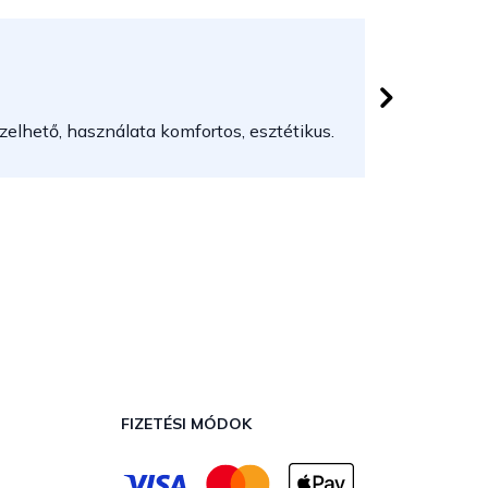
Herczeg
 csillag.
Az áruház
elhető, használata komfortos, esztétikus.
FIZETÉSI MÓDOK