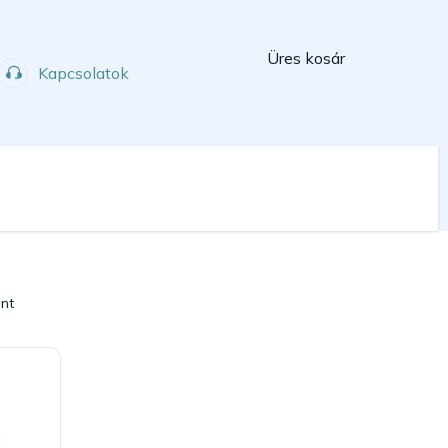
Kosár
Üres kosár
Kapcsolatok
Műhely
Sport
int