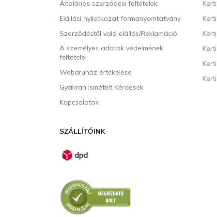
c
Általános szerződési feltételek
Kert
Elállási nyilatkozat formanyomtatvány
Kert
Szerződéstől való elállás/Reklamáció
Kert
A személyes adatok védelmének
Kert
feltételei
Kert
Webáruház értékelése
Kerti
Gyakran Ismételt Kérdések
Kapcsolatok
SZÁLLÍTÓINK