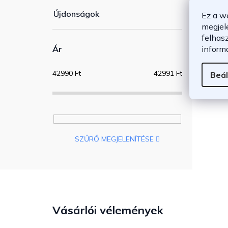
Újdonságok
Ez a w
megjel
felhas
inform
Ár
42990
Ft
42991
Ft
Beál
SZŰRŐ MEGJELENÍTÉSE
Vásárlói vélemények