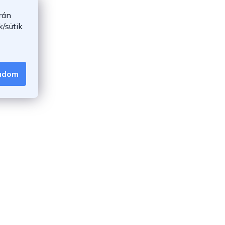
rán
/sütik
gadom