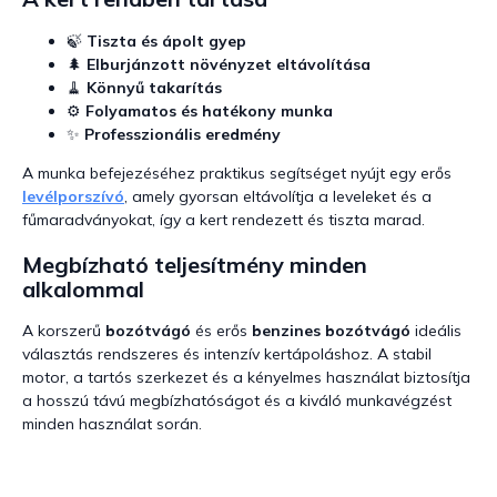
🍃
Tiszta és ápolt gyep
🌲
Elburjánzott növényzet eltávolítása
🧹
Könnyű takarítás
⚙️
Folyamatos és hatékony munka
✨
Professzionális eredmény
A munka befejezéséhez praktikus segítséget nyújt egy erős
levélporszívó
, amely gyorsan eltávolítja a leveleket és a
fűmaradványokat, így a kert rendezett és tiszta marad.
Megbízható teljesítmény minden
alkalommal
A korszerű
bozótvágó
és erős
benzines bozótvágó
ideális
választás rendszeres és intenzív kertápoláshoz. A stabil
motor, a tartós szerkezet és a kényelmes használat biztosítja
a hosszú távú megbízhatóságot és a kiváló munkavégzést
minden használat során.