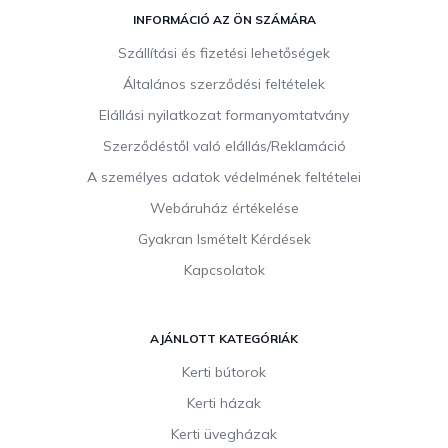
L
á
INFORMÁCIÓ AZ ÖN SZÁMÁRA
b
Szállítási és fizetési lehetőségek
l
Általános szerződési feltételek
é
c
Elállási nyilatkozat formanyomtatvány
Szerződéstől való elállás/Reklamáció
A személyes adatok védelmének feltételei
Webáruház értékelése
Gyakran Ismételt Kérdések
Kapcsolatok
AJÁNLOTT KATEGÓRIÁK
Kerti bútorok
Kerti házak
Kerti üvegházak