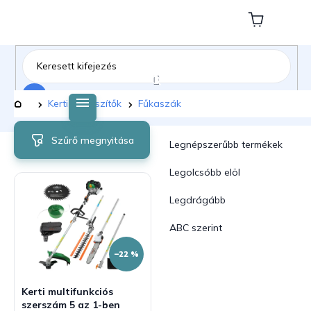
Ugrás
a
Kosár
fő
tartalomhoz
Keresés
Kezdőlap
Kerti kiegészítők
Fűkaszák
T
T
Szűrő megnyitása
e
e
Legnépszerűbb termékek
r
r
m
m
Legolcsóbb elöl
é
é
Legdrágább
k
k
e
e
ABC szerint
k
k
l
r
–22 %
i
e
s
n
Kerti multifunkciós
t
d
szerszám 5 az 1-ben
á
e