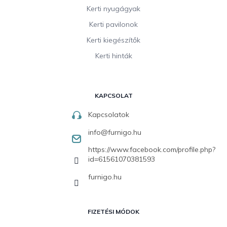
Kerti nyugágyak
Kerti pavilonok
Kerti kiegészítők
Kerti hinták
KAPCSOLAT
Kapcsolatok
info
@
furnigo.hu
https://www.facebook.com/profile.php?
id=61561070381593
furnigo.hu
FIZETÉSI MÓDOK