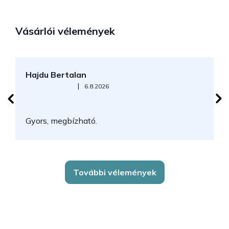
Vásárlói vélemények
Hajdu Bertalan
S
Az áruház értékelése 5-ből 5 csillag.
|
6.8.2026
N
Gyors, megbízható.
k
További vélemények