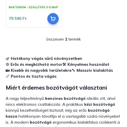
j
z
RAKTÁRON - SZÁLLÍTÁS 3-5 NAP
a
é
s
79 590 Ft
e
összesen
1
termék
L
i
s
t
🌿
Hatékony vágás sűrű növényzetben
a
⚙️
Erős és megbízható motor
🛠️
Kényelmes használat
i
🏡
Kisebb és nagyobb területekre
🔧
Masszív kialakítás
r
📏
Pontos és tiszta vágás
á
n
Miért érdemes bozótvágót választani
y
í
A nagy teljesítményű
benzines bozótvágó
ideális ott, ahol
t
nincs elektromos csatlakozás. A praktikus
kézi bozótvágó
á
könnyű kezelhetőséget biztosít, míg az erős
bozótvágó
s
kasza
hatékonyan távolítja el a vastagabb szárú növényeket
e
l
is. A modern
bozótvágó
ergonomikus kialakítása csökkenti a