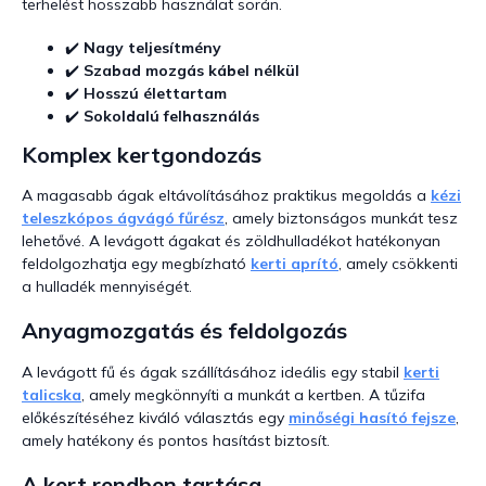
e
terhelést hosszabb használat során.
m
e
✔️
Nagy teljesítmény
i
✔️
Szabad mozgás kábel nélkül
✔️
Hosszú élettartam
✔️
Sokoldalú felhasználás
Komplex kertgondozás
A magasabb ágak eltávolításához praktikus megoldás a
kézi
teleszkópos ágvágó fűrész
, amely biztonságos munkát tesz
lehetővé. A levágott ágakat és zöldhulladékot hatékonyan
feldolgozhatja egy megbízható
kerti aprító
, amely csökkenti
a hulladék mennyiségét.
Anyagmozgatás és feldolgozás
A levágott fű és ágak szállításához ideális egy stabil
kerti
talicska
, amely megkönnyíti a munkát a kertben. A tűzifa
előkészítéséhez kiváló választás egy
minőségi hasító fejsze
,
amely hatékony és pontos hasítást biztosít.
A kert rendben tartása