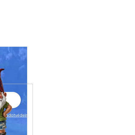
 az
adatvédelmi