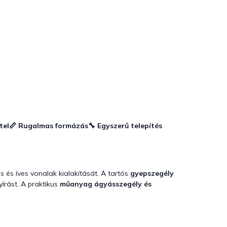
tel
📏 Rugalmas formázás
🔧 Egyszerű telepítés
 és íves vonalak kialakítását. A tartós
gyepszegély
írást. A praktikus
műanyag ágyásszegély és