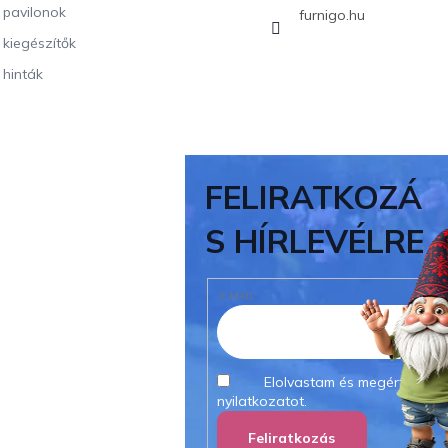
i pavilonok
furnigo.hu
i kiegészítők
 hinták
FELIRATKOZÁ
S HÍRLEVÉLRE
E-MAIL
Elolvastam és megértettem
nyilatkozatot.
Feliratkozás