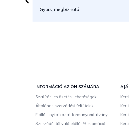
Gyors, megbízható.
L
á
b
INFORMÁCIÓ AZ ÖN SZÁMÁRA
AJÁ
l
Szállítási és fizetési lehetőségek
Kert
é
c
Általános szerződési feltételek
Kert
Elállási nyilatkozat formanyomtatvány
Kert
Szerződéstől való elállás/Reklamáció
Kert