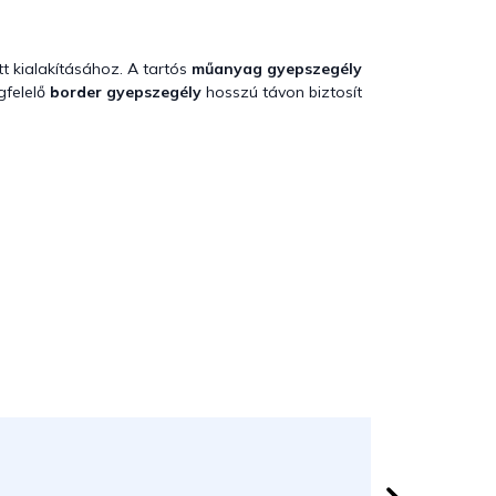
t kialakításához. A tartós
műanyag gyepszegély
gfelelő
border gyepszegély
hosszú távon biztosít
Herczeg
 csillag.
Az áruház