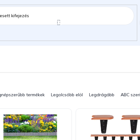
ztartás
Kerti kiegészítők
Gyermekeknek
gok
gnépszerűbb termékek
Legolcsóbb elöl
Legdrágább
ABC szer