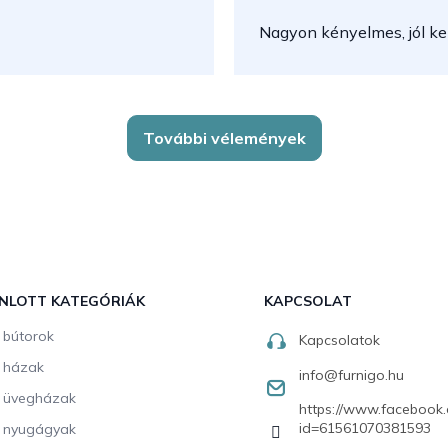
Nagyon kényelmes, jól kez
További vélemények
NLOTT KATEGÓRIÁK
KAPCSOLAT
i bútorok
Kapcsolatok
i házak
info
@
furnigo.hu
i üvegházak
https://www.facebook.
id=61561070381593
i nyugágyak