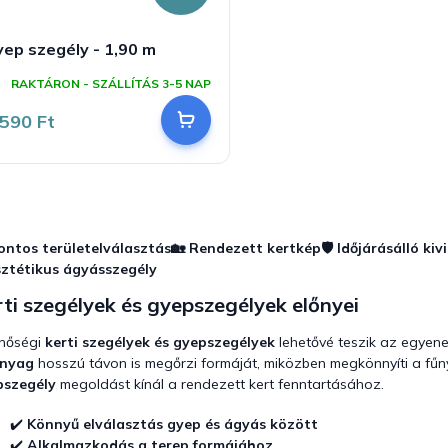
ep szegély - 1,90 m
RAKTÁRON - SZÁLLÍTÁS 3-5 NAP
 590 Ft
L
i
s
ontos területelválasztás
🏡 Rendezett kertkép
🛡️ Időjárásálló kivi
t
ztétikus ágyásszegély
a
i
ti szegélyek és gyepszegélyek előnyei
r
á
nőségi
kerti szegélyek és gyepszegélyek
lehetővé teszik az egyenes
n
nyag
hosszú távon is megőrzi formáját, miközben megkönnyíti a fűny
y
pszegély
megoldást kínál a rendezett kert fenntartásához.
í
t
✔️
Könnyű elválasztás gyep és ágyás között
á
✔️
Alkalmazkodás a terep formájához