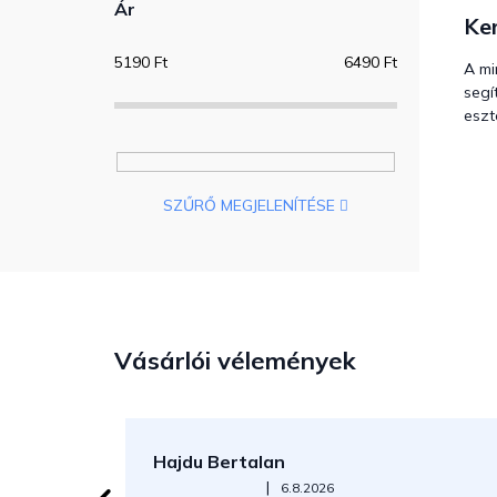
Ár
Ker
5190
Ft
6490
Ft
A mi
segí
eszt
SZŰRŐ MEGJELENÍTÉSE
Vásárlói vélemények
Hajdu Bertalan
Az áruház értékelése 5-ből 5 csillag.
|
6.8.2026