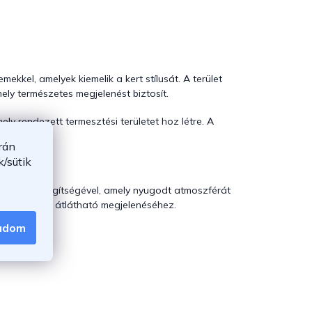
emekkel, amelyek kiemelik a kert stílusát. A terület
mely természetes megjelenést biztosít.
ely rendezett termesztési területet hoz létre. A
ikai hatást.
rán
/sütik
szökőkút
segítségével, amely nyugodt atmoszférát
rendezett és átlátható megjelenéséhez.
gadom