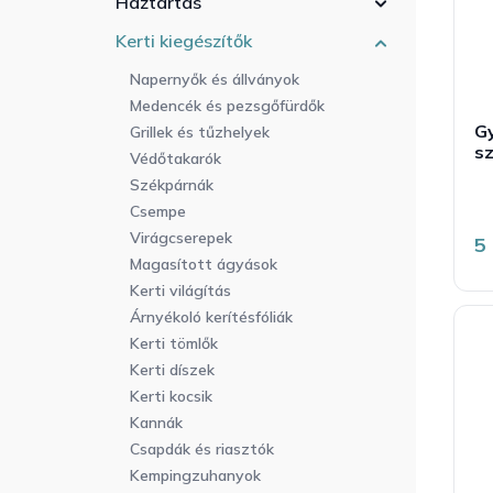
Háztartás
r
a
l
e
n
i
Kerti kiegészítők
n
e
s
d
Napernyők és állványok
l
t
e
Medencék és pezsgőfürdők
á
z
Gy
j
Grillek és tűzhelyek
é
s
a
Védőtakarók
s
Székpárnák
e
t
Csempe
á
é
Virágcserepek
5
5
Magasított ágyások
b
5
Kerti világítás
c
Árnyékoló kerítésfóliák
Kerti tömlők
Kerti díszek
Kerti kocsik
Kannák
Csapdák és riasztók
Kempingzuhanyok