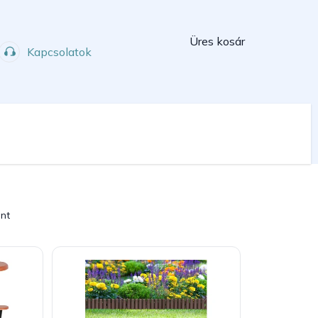
Kosár
Üres kosár
Kapcsolatok
Műhely
Sport
int