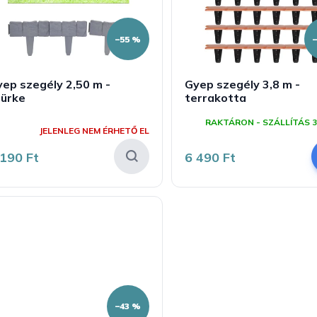
–55 %
ep szegély 2,50 m -
Gyep szegély 3,8 m -
zürke
terrakotta
A
RAKTÁRON - SZÁLLÍTÁS 3
ermék
JELENLEG NEM ÉRHETŐ EL
tlagos
rtékelése
 190 Ft
6 490 Ft
-
ől
,0
sillag.
–43 %