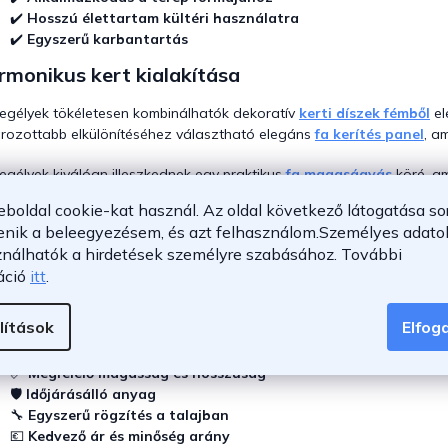
s
e
✔️
Hosszú élettartam kültéri használatra
l
✔️
Egyszerű karbantartás
e
monikus kert kialakítása
m
e
egélyek tökéletesen kombinálhatók dekoratív
kerti díszek fémből
el
i
rozottabb elkülönítéséhez választható elegáns
fa kerítés panel
, a
egélyek kiválóan illeszkednek egy praktikus
fa magaságyás
köré, am
lben elhelyezett dekoratív
virágcserepek
tovább fokozzák az esztét
eboldal cookie-kat használ. Az oldal következő látogatása so
enik a beleegyezésem, és azt felhasználom.
Személyes adatok
llemes hangulat a kertben
ználhatók a hirdetések személyre szabásához.
További
rmonikus összhatás érdekében a kert díszíthető egy elegáns
kerti 
áció
itt
.
mt. A megfelelően kiválasztott
kerti gyepszegély
hozzájárul a kert 
lítások
Elfo
e figyeljünk a választás során
📏
Megfelelő magasság és hosszúság
🛡️
Időjárásálló anyag
🔧
Egyszerű rögzítés a talajban
💶
Kedvező ár és minőség arány