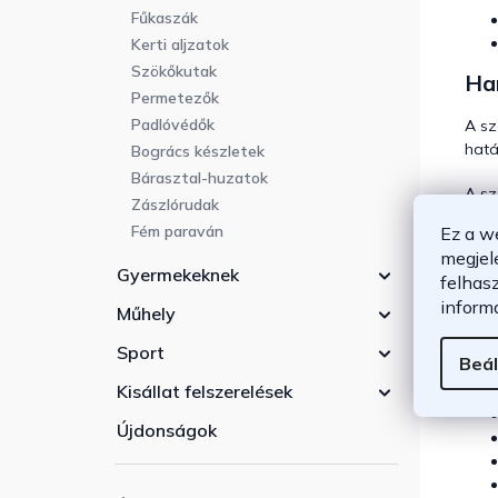
Fűkaszák
Kerti aljzatok
Szökőkutak
Har
Permetezők
Padlóvédők
A sz
hatá
Bogrács készletek
Bárasztal-huzatok
A sz
Zászlórudak
köze
Fém paraván
Ez a w
megjel
Ke
Gyermekeknek
felhas
A ha
inform
Műhely
tere
Sport
Beál
Mir
Kisállat felszerelések
Újdonságok