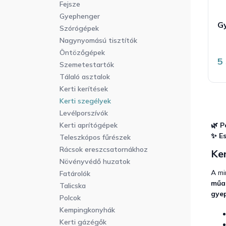
Fejsze
Gyephenger
Gy
Szórógépek
Nagynyomású tisztítók
Öntözőgépek
5
Szemetestartók
Tálaló asztalok
Kerti kerítések
Kerti szegélyek
Levélporszívók
🌿 P
Kerti aprítógépek
✨ Es
Teleszkópos fűrészek
Rácsok ereszcsatornákhoz
Ker
Növényvédő huzatok
A mi
Fatárolók
műa
Talicska
gye
Polcok
Kempingkonyhák
Kerti gázégők