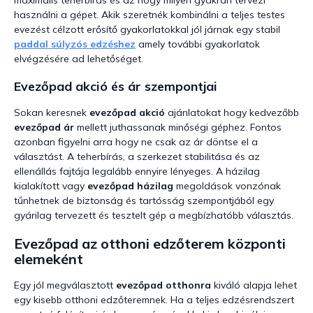
használni a gépet. Akik szeretnék kombinálni a teljes testes
evezést célzott erősítő gyakorlatokkal jól járnak egy stabil
paddal súlyzós edzéshez
amely további gyakorlatok
elvégzésére ad lehetőséget.
Evezőpad akció és ár szempontjai
Sokan keresnek
evezőpad akció
ajánlatokat hogy kedvezőbb
evezőpad ár
mellett juthassanak minőségi géphez. Fontos
azonban figyelni arra hogy ne csak az ár döntse el a
választást. A teherbírás, a szerkezet stabilitása és az
ellenállás fajtája legalább ennyire lényeges. A házilag
kialakított vagy
evezőpad házilag
megoldások vonzónak
tűnhetnek de biztonság és tartósság szempontjából egy
gyárilag tervezett és tesztelt gép a megbízhatóbb választás.
Evezőpad az otthoni edzőterem központi
elemeként
Egy jól megválasztott
evezőpad otthonra
kiváló alapja lehet
egy kisebb otthoni edzőteremnek. Ha a teljes edzésrendszert