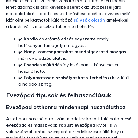
m
kíméletesebb az ízületek számára mint a futás ezért ideális
e
lehet azoknak is akik kevésbé szeretik az ütközéssel járó
i
mozdulatokat. Ha a teljes test erősítése a cél az evezés mellé
időnként beiktathatók különböző
súlyzók olcsón
amelyekkel
a kar és váll izmai célzottabban terhelhetők.
✔️
Kardió és erősítő edzés egyszerre
amely
hatékonyan támogatja a fogyást.
✔️
Nagy izomcsoportokat megdolgoztató mozgás
már rövid edzés alatt is.
✔️
Csendes működés
így lakásban is kényelmesen
használható.
✔️
Folyamatosan szabályozható terhelés
a kezdőtől
a haladó szintig.
Evezőpad típusok és felhasználásuk
Evezőpad otthonra mindennapi használathoz
Az otthoni használatra szánt modellek között található
olcsó
evezőpad
és masszívabb
robust evezőpad
kivitel is. A
választásnál fontos szempont a rendelkezésre álló hely a
maximális teherbírás és az hogy milyen gyakran tervezi