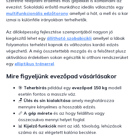
szeretné felépíteni érdemes más gépekkel is kombinálni az
evezést. Sokoldalú erősítő munkához ideális választás egy
multifunkcionális edzőtorony
amellyel a hát, a mell és a kar
izmai is különféle irányokban terhelhetők.
Az állóképesség fejlesztése szempontjából nagyon jó
kiegészítő lehet egy
állítható szobabicikli
amellyel a lábak
folyamatos terhelést kapnak és változatos kardió edzés
végezhető. A még összetettebb mozgás és a felsőtest plusz
aktiválása érdekében sokan egészítik ki otthoni rendszerüket
egy
elliptikus trénerrel
.
Mire figyeljünk evezőpad vásárlásakor
🎯
Teherbírás
például egy
evezőpad 150 kg
modell
esetén fontos a masszív váz.
🪑
Ülés és sín kialakítása
amely meghatározza
mennyire kényelmes a hosszabb edzés.
📏
A gép mérete
és az hogy felállítva vagy
összecsukva mennyi helyet foglal.
📊
Kijelző funkciók
mint az idő, távolság, lehúzások
száma és az elégetett kalória becslése.