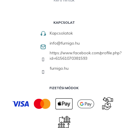
Kerti hinták
KAPCSOLAT
Kapcsolatok
info
@
furnigo.hu
https://www.facebook.com/profile.php?
id=61561070381593
furnigo.hu
FIZETÉSI MÓDOK