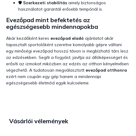
🛡️
Szerkezeti stabilitás
amely biztonságos
használatot garantál erősebb tempónál is.
Evezőpad mint befektetés az
egészségesebb mindennapokba
Akár kezdőként keres
evezőpad eladó
ajánlatot akár
tapasztalt sportolóként szeretne komolyabb gépre váltani
egy minőségi evezőpad hosszú távon is megbízható társ lesz
az edzésekben. Segíti a fogyást, javítja az állóképességet és
erősíti az izmokat miközben az edzés az otthon kényelmében
végezhető. A tudatosan megválasztott
evezőpad otthonra
ezért nem csupán egy gép hanem a mindennapi
egészségesebb életmód egyik kulcseleme.
Vásárlói vélemények