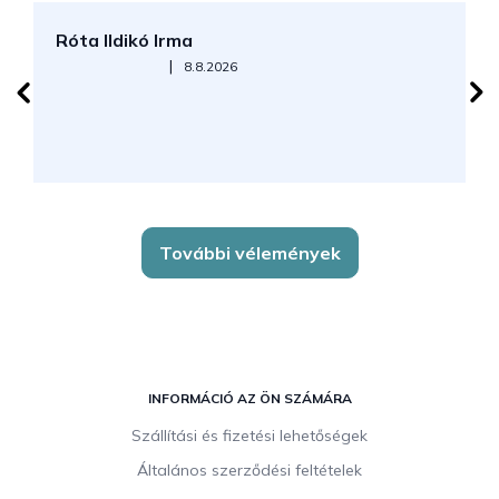
Róta Ildikó Irma
P
Az áruház értékelése 5-ből 5 csillag.
|
8.8.2026
További vélemények
L
á
INFORMÁCIÓ AZ ÖN SZÁMÁRA
b
Szállítási és fizetési lehetőségek
l
Általános szerződési feltételek
é