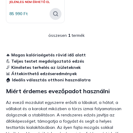
JELENLEG NEM ÉRHETŐ EL
j
z
a
é
85 990 Ft
s
e
összesen
1
termék
L
i
s
t
🔥
Magas kalóriaégetés rövid idő alatt
a
💪
Teljes testet megdolgoztató edzés
i
🦵
Kíméletes terhelés az ízületeknek
r
📊
Áttekinthető edzéseredmények
á
🏠
Ideális választás otthoni használatra
n
y
Miért érdemes evezőpadot használni
í
t
Az evező mozdulat egyszerre erősíti a lábakat, a hátat, a
á
vállakat és a karokat miközben a törzs izmai folyamatosan
s
dolgoznak a stabilitáson. A rendszeres edzés javítja az
e
állóképességet, támogatja a fogyást és segít a helyes
l
testtartás kialakításában. Az ilyen fajta mozgás sokkal
e