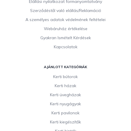
c
Elállási nyilatkozat formanyomtatvány
Szerződéstől való elállás/Reklamáció
A személyes adatok védelmének feltételei
Webáruház értékelése
Gyakran Ismételt Kérdések
Kapcsolatok
AJÁNLOTT KATEGÓRIÁK
Kerti bútorok
Kerti házak
Kerti üvegházak
Kerti nyugágyak
Kerti pavilonok
Kerti kiegészítők