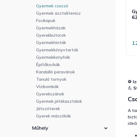
Gyermek csocsó
Gy
Gyermek asztalitenisz
6
Focikapuk
Gyermekházak
t
á
Gyerekbútorok
é
1
Gyermekhinták
5
b
Gyermekkönyvtartók
5
Gyermekkonyhák
c
Építőkockák
Kandalló paravánok
Tanuló tornyok
⚽
I
Vízibombák
💪
S
Gyerekszánok
Cs
Gyermek játékasztalok
Játszóterek
A ta
Gyerek mászókák
bizt
ideá
Műhely