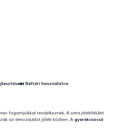
ejlesztése
🏡
Beltéri használatra
mes fogantyúkkal rendelkeznek. A sima játékfelület
zzák az elmozdulást játék közben. A
gyerekcsocsó