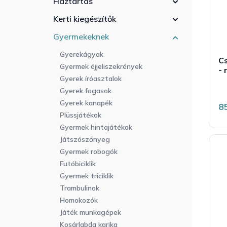
Háztartás
r
a
l
e
n
i
Kerti kiegészítők
n
e
s
d
Gyermekeknek
l
t
e
á
Gyerekágyak
z
C
j
Gyermek éjjeliszekrények
é
- 
a
Gyerek íróasztalok
s
Gyerek fogasok
e
Gyerek kanapék
8
Plüssjátékok
Gyermek hintajátékok
Játszószőnyeg
Gyermek robogók
Futóbiciklik
Gyermek triciklik
Trambulinok
Homokozók
Játék munkagépek
Kosárlabda karika