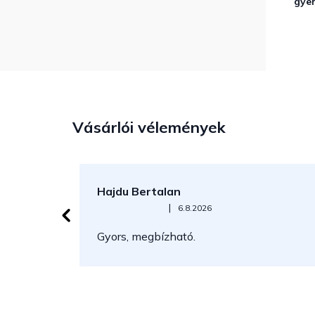
gye
Vásárlói vélemények
Hajdu Bertalan
Az áruház értékelése 5-ből 5 csillag.
|
6.8.2026
Gyors, megbízható.