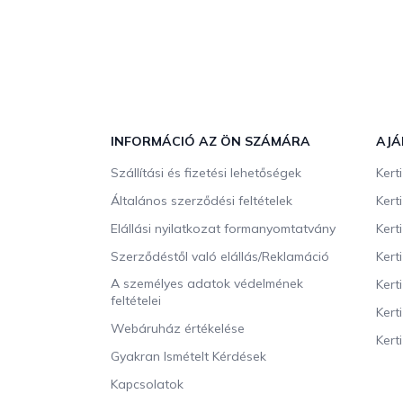
L
á
b
INFORMÁCIÓ AZ ÖN SZÁMÁRA
AJÁ
l
Szállítási és fizetési lehetőségek
Kert
é
c
Általános szerződési feltételek
Kert
Elállási nyilatkozat formanyomtatvány
Kert
Szerződéstől való elállás/Reklamáció
Kert
A személyes adatok védelmének
Kert
feltételei
Kert
Webáruház értékelése
Kerti
Gyakran Ismételt Kérdések
Kapcsolatok