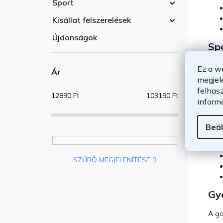
Sport
Kisállat felszerelések
Újdonságok
Spo
A be
Ez a w
Ár
ügye
megjel
felhas
12890
Ft
103190
Ft
A ki
inform
gye
Mir
Beál
SZŰRŐ MEGJELENÍTÉSE
Gy
A go