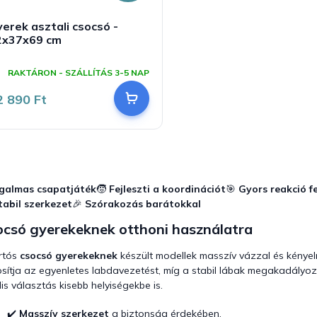
erek asztali csocsó -
2x37x69 cm
A
ermék
RAKTÁRON - SZÁLLÍTÁS 3-5 NAP
tlagos
rtékelése
2 890 Ft
-
ől
,0
sillag.
L
i
s
zgalmas csapatjáték
🧒
Fejleszti a koordinációt
🎯
Gyors reakció f
t
tabil szerkezet
🎉
Szórakozás barátokkal
a
i
ocsó gyerekeknek otthoni használatra
r
á
rtós
csocsó gyerekeknek
készült modellek masszív vázzal és kényel
n
osítja az egyenletes labdavezetést, míg a stabil lábak megakadályo
y
lis választás kisebb helyiségekbe is.
í
t
✔️
Masszív szerkezet
a biztonság érdekében.