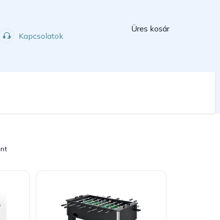
Kosár
Üres kosár
Kapcsolatok
Műhely
Sport
int