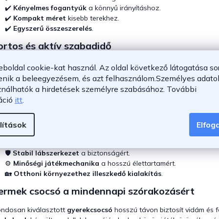
á
✔️
Kényelmes fogantyúk
a könnyű irányításhoz.
s
e
✔️
Kompakt méret
kisebb terekhez.
l
✔️
Egyszerű összeszerelés
.
e
rtos és aktív szabadidő
m
e
ltéri játék mellett érdemes kipróbálni a
kosárlabda palánk
használat
i
eboldal cookie-kat használ. Az oldal következő látogatása so
sséget. A gyors reflexeket tovább erősíti a
gyermek asztalitenisz
,
enik a beleegyezésem, és azt felhasználom.
Személyes adatok
ználhatók a hirdetések személyre szabásához.
További
sebb gyermekek számára a mozgás örömét biztosítja a stabil
gyere
áció
itt
.
rekbútorok
egészítik ki.
e figyeljünk választáskor
lítások
Elfo
📏
Megfelelő méret
a gyermek életkorához.
🛡️
Stabil lábszerkezet
a biztonságért.
⚙️
Minőségi játékmechanika
a hosszú élettartamért.
🏡
Otthoni környezethez illeszkedő kialakítás
.
ermek csocsó a mindennapi szórakozásért
ndosan kiválasztott
gyerekcsocsó
hosszú távon biztosít vidám és fe