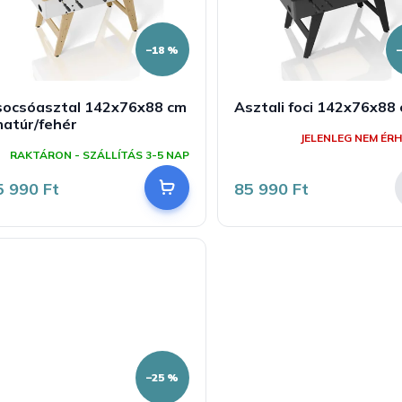
–18 %
socsóasztal 142x76x88 cm
Asztali foci 142x76x88
natúr/fehér
JELENLEG NEM ÉRH
RAKTÁRON - SZÁLLÍTÁS 3-5 NAP
5 990 Ft
85 990 Ft
–25 %