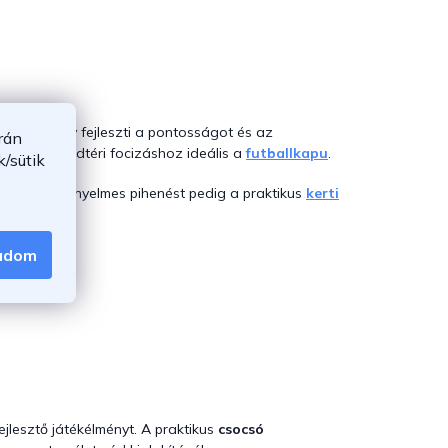
át is, amely fejleszti a pontosságot és az
rán
 míg a szabadtéri focizáshoz ideális a
futballkapu
.
/sütik
khinta
, a kényelmes pihenést pedig a praktikus
kerti
gadom
jlesztő játékélményt. A praktikus
csocsó