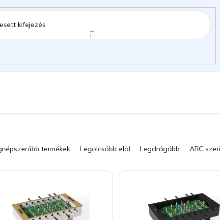
ztartás
Kerti kiegészítők
Gyermekeknek
gok
gnépszerűbb termékek
Legolcsóbb elöl
Legdrágább
ABC szer