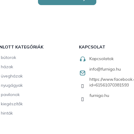
NLOTT KATEGÓRIÁK
KAPCSOLAT
i bútorok
Kapcsolatok
i házak
info
@
furnigo.hu
i üvegházak
https://www.facebook.
id=61561070381593
i nyugágyak
i pavilonok
furnigo.hu
i kiegészítők
 hinták