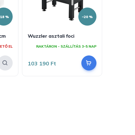
–18 %
–20 %
 cm
Wuzzler asztali foci
ETŐ EL
RAKTÁRON - SZÁLLÍTÁS 3-5 NAP
103 190 Ft