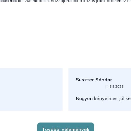
rekeknek
készült modellek hozzájárulnak a közös játék öröméhez és
Suszter Sándor
Az áruház értékelése 5-ből 5
|
6.8.2026
Nagyon kényelmes, jól kez
További vélemények