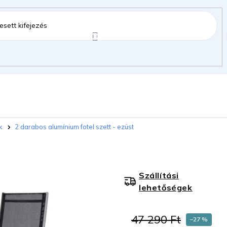
ztartás
Kerti kiegészítők
Gyermekeknek
k
2 darabos alumínium fotel szett - ezüst
gok
Szállítási
lehetőségek
47 290 Ft
–27 %