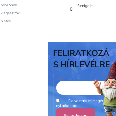
i pavilonok
furnigo.hu
i kiegészítők
 hinták
FELIRATKOZÁ
S HÍRLEVÉLRE
E-MAIL
Elolvastam és megértettem
nyilatkozatot.
Feliratkozás