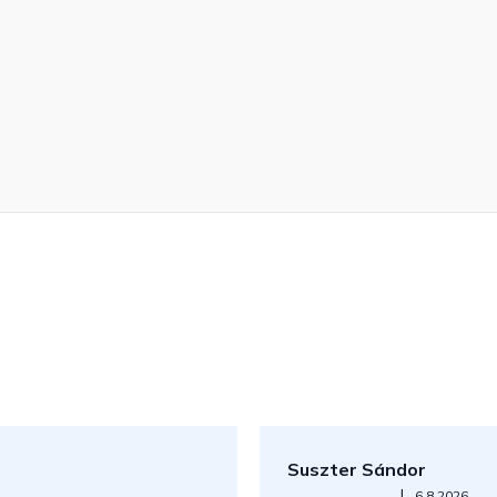
Suszter Sándor
Az áruház értékelése 5-ből 5
|
6.8.2026