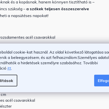
yoknak és a kopásnak, hanem könnyen tisztítható is –
incs szükség –
a székek teljesen összeszerelve
ezheti a napsütéses napokat!
 rozsdamentes acél csavarokkal
rékosan tárolhatók
eboldal cookie-kat használ. Az oldal következő látogatása so
lből készültek
enik a beleegyezésem, és azt felhasználom.
Személyes adatok
ználhatók a hirdetések személyre szabásához.
További
lek már összeszerelve érkeznek
áció
itt
.
 alkalmas
lítások
Elfo
1 cm
es acél csavarokkal
iészter