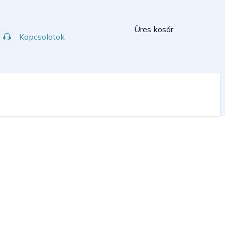
Kosár
Üres kosár
Kapcsolatok
Műhely
Sport