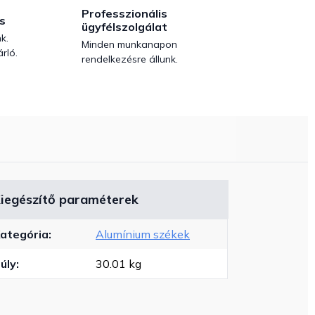
Professzionális
s
ügyfélszolgálat
k.
Minden munkanapon
rló.
rendelkezésre állunk.
iegészítő paraméterek
ategória
:
Alumínium székek
úly
:
30.01 kg