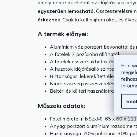
amely nemcsak ellenáll az időjárási viszon
egyszerűen lemosható.
Összeszerelésre n
érkeznek
. Csak ki kell hajtani őket, és élv
A termék előnyei:
Alumínium váz porszórt bevonattal és
A fotelek 7 pozícióba állíthatók
A fotelek összecsukhatók és helytaka
Ez a w
A huzatok időjárásálló szintetikus texti
megjel
Biztonságos, lekerekített élek
felhas
Nincs szükség összeszerelésre, a fote
inform
Beltéri és kültéri használatra egyaránt
Beál
Műszaki adatok:
Fotel méretei (HxSzxM): 65 x 60 x 11
Anyag: porszórt alumínium rozsdament
Huzat anyaga: 70% poliklorid, 30% pol