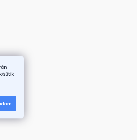
rán
/sütik
gadom