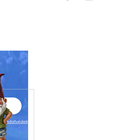
 az
adatvédelmi