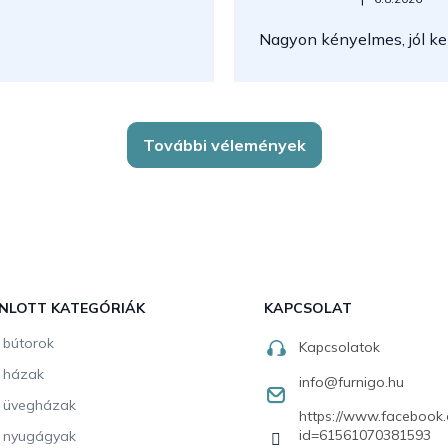
Nagyon kényelmes, jól kez
További vélemények
NLOTT KATEGÓRIÁK
KAPCSOLAT
i bútorok
Kapcsolatok
i házak
info
@
furnigo.hu
i üvegházak
https://www.facebook.
id=61561070381593
i nyugágyak