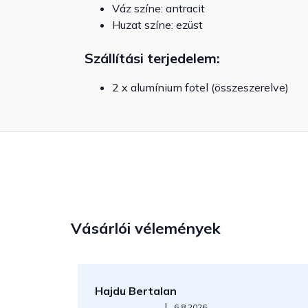
Váz színe: antracit
Huzat színe: ezüst
Szállítási terjedelem:
2 x alumínium fotel (összeszerelve)
Vásárlói vélemények
Hajdu Bertalan
Az áruház értékelése 5-ből 5 csillag.
|
6.8.2026