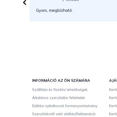
Gyors, megbízható.
L
á
b
INFORMÁCIÓ AZ ÖN SZÁMÁRA
AJÁ
l
Szállítási és fizetési lehetőségek
Kert
é
c
Általános szerződési feltételek
Kert
Elállási nyilatkozat formanyomtatvány
Kert
Szerződéstől való elállás/Reklamáció
Kert