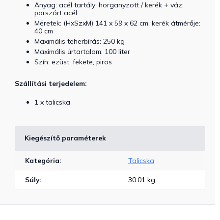
Anyag: acél tartály: horganyzott / kerék + váz:
porszórt acél
Méretek: (HxSzxM) 141 x 59 x 62 cm; kerék átmérője:
40 cm
Maximális teherbírás: 250 kg
Maximális űrtartalom: 100 liter
Szín: ezüst, fekete, piros
Szállítási terjedelem:
1 x talicska
Kiegészítő paraméterek
Kategória
:
Talicska
Súly
:
30.01 kg