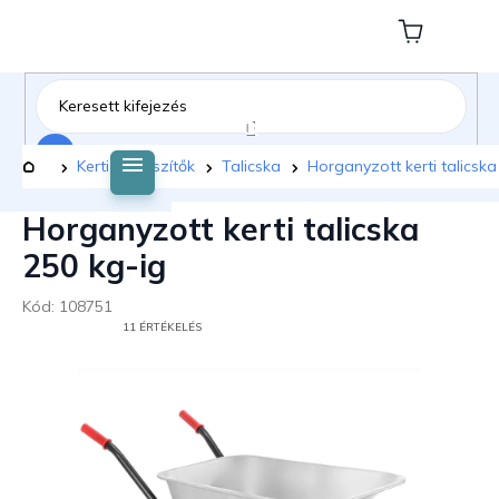
Ugrás
a
Kosár
fő
tartalomhoz
Keresés
Kezdőlap
Kerti kiegészítők
Talicska
Horganyzott kerti talicska
Horganyzott kerti talicska
250 kg-ig
Kód:
108751
A
11 ÉRTÉKELÉS
TERMÉK
ÁTLAGOS
ÉRTÉKELÉSE
5-
BŐL
5,0
CSILLAG.