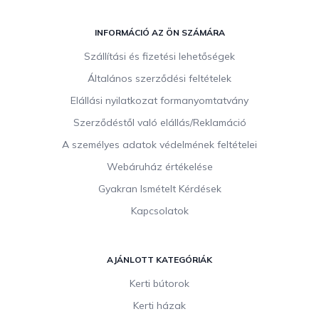
L
á
INFORMÁCIÓ AZ ÖN SZÁMÁRA
b
Szállítási és fizetési lehetőségek
l
Általános szerződési feltételek
é
c
Elállási nyilatkozat formanyomtatvány
Szerződéstől való elállás/Reklamáció
A személyes adatok védelmének feltételei
Webáruház értékelése
Gyakran Ismételt Kérdések
Kapcsolatok
AJÁNLOTT KATEGÓRIÁK
Kerti bútorok
Kerti házak