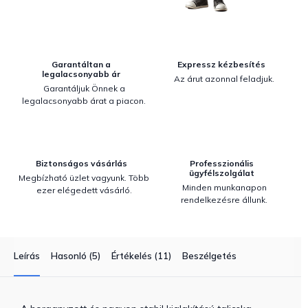
Garantáltan a
Expressz kézbesítés
legalacsonyabb ár
Az árut azonnal feladjuk.
Garantáljuk Önnek a
legalacsonyabb árat a piacon.
Biztonságos vásárlás
Professzionális
ügyfélszolgálat
Megbízható üzlet vagyunk. Több
Minden munkanapon
ezer elégedett vásárló.
rendelkezésre állunk.
Leírás
Hasonló (5)
Értékelés (11)
Beszélgetés