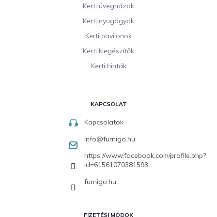
Kerti üvegházak
Kerti nyugágyak
Kerti pavilonok
Kerti kiegészítők
Kerti hinták
KAPCSOLAT
Kapcsolatok
info
@
furnigo.hu
https://www.facebook.com/profile.php?
id=61561070381593
furnigo.hu
FIZETÉSI MÓDOK