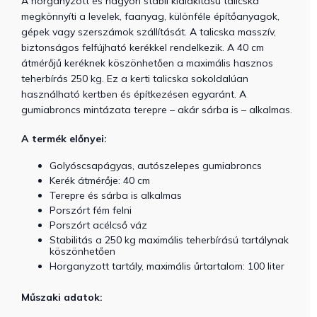
A horganyzott és nagyon stabil kialakítású talicska
megkönnyíti a levelek, faanyag, különféle építőanyagok,
gépek vagy szerszámok szállítását. A talicska masszív,
biztonságos felfújható kerékkel rendelkezik. A 40 cm
átmérőjű keréknek köszönhetően a maximális hasznos
teherbírás 250 kg. Ez a kerti talicska sokoldalúan
használható kertben és építkezésen egyaránt. A
gumiabroncs mintázata terepre – akár sárba is – alkalmas.
A termék előnyei:
Golyóscsapágyas, autószelepes gumiabroncs
Kerék átmérője: 40 cm
Terepre és sárba is alkalmas
Porszórt fém felni
Porszórt acélcső váz
Stabilitás a 250 kg maximális teherbírású tartálynak
köszönhetően
Horganyzott tartály, maximális űrtartalom: 100 liter
Műszaki adatok: