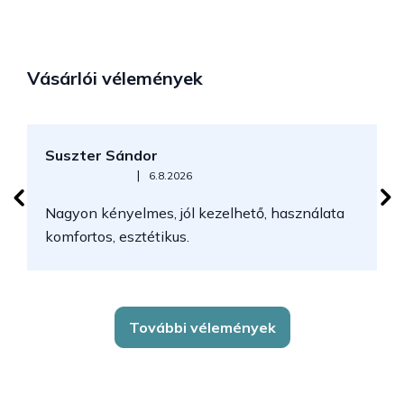
Vásárlói vélemények
Suszter Sándor
H
Az áruház értékelése 5-ből 5 csillag.
|
6.8.2026
Nagyon kényelmes, jól kezelhető, használata
komfortos, esztétikus.
További vélemények