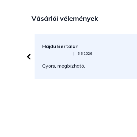
Vásárlói vélemények
Hajdu Bertalan
Az áruház értékelése 5-ből 5 csillag.
|
6.8.2026
Gyors, megbízható.
L