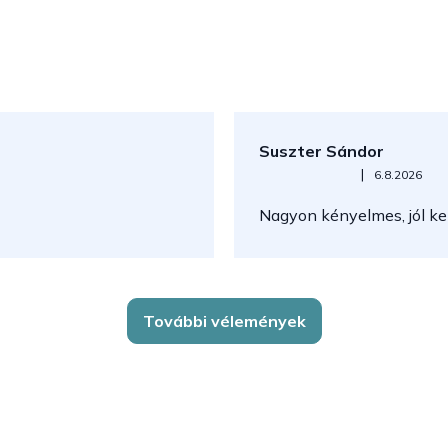
Suszter Sándor
Az áruház értékelése 5-ből 5
|
6.8.2026
Nagyon kényelmes, jól kez
További vélemények