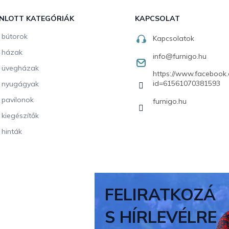
NLOTT KATEGÓRIÁK
KAPCSOLAT
i bútorok
Kapcsolatok
i házak
info
@
furnigo.hu
i üvegházak
https://www.facebook.
id=61561070381593
i nyugágyak
i pavilonok
furnigo.hu
i kiegészítők
 hinták
FELIRATKOZÁ
S HÍRLEVÉLRE