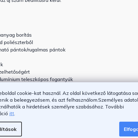
z új szám beállításra kerül.
űanyag borítás
d poliészterből
tható pántok/rugalmas pántok
ék
zelhetőségért
lumínium teleszkópos fogantyúk
ő és oldalsó)
eboldal cookie-kat használ. Az oldal következő látogatása so
enik a beleegyezésem, és azt felhasználom.
Személyes adatok
ználhatók a hirdetések személyre szabásához.
További
áció
itt
.
lítások
Elfo
umínium ötvözet, belül vas