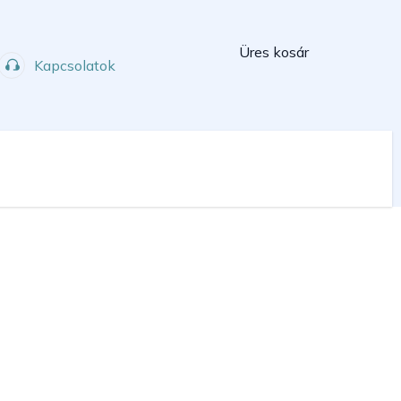
Kosár
Üres kosár
Kapcsolatok
Műhely
Sport