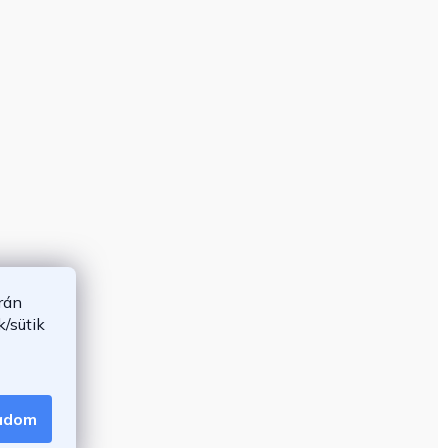
rán
/sütik
gadom