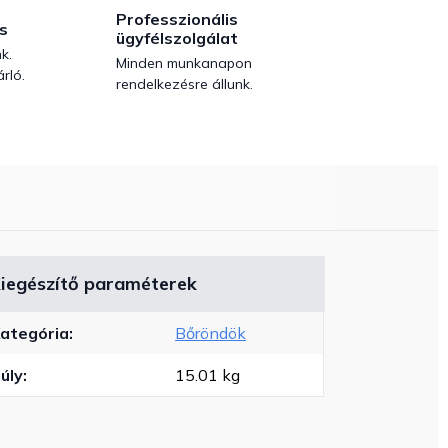
Professzionális
s
ügyfélszolgálat
k.
Minden munkanapon
rló.
rendelkezésre állunk.
iegészítő paraméterek
ategória
:
Bőröndök
úly
:
15.01 kg