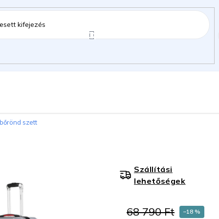
ztartás
Kerti kiegészítők
Gyermekeknek
bőrönd szett
gok
Szállítási
lehetőségek
68 790 Ft
–18 %