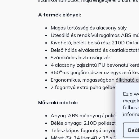
számkombinációt, majd engedje el a kart, és a
A termék előnyei:
Magas tartósság és alacsony súly
Ütésálló és rendkívül rugalmas ABS m
Kivehető, bélelt belső rész 210D Oxfor
Belső hálós elválasztó és csatlakozta
Számkódos biztonsági zár
4 alacsony zajszintű PU bevonatú ker
360°-os görgőrendszer az egyszerű ke
Ergonomikus, magasságban állítható a
2 fogantyú extra puha gélbetéttel (fels
Ez a w
megjel
Műszaki adatok:
felhas
inform
Anyag: ABS műanyag / poliészter
Bélés anyaga: 210D poliészter
Beál
Teleszkópos fogantyú anyaga: külső al
Méret (S): 34 liter 48 x 35 x 20 cm