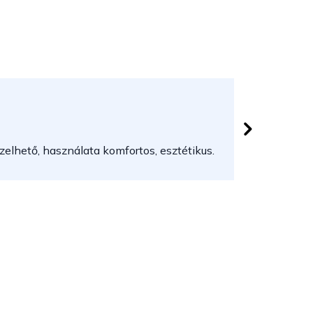
Herczeg
 csillag.
Az áruház
elhető, használata komfortos, esztétikus.