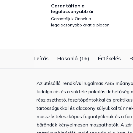
Garantáltan a
legalacsonyabb ár
Garantáljuk Önnek a
legalacsonyabb árat a piacon.
Leírás
Hasonló (16)
Értékelés
B
Az ütésálló, rendkívül rugalmas ABS műanyag
kidolgozás és a sokféle pakolási lehetőség m
rész osztható, feszítőpántokkal és praktiku
tartósságukkal és alacsony súlyukkal tűnnek
masszív teleszkópos fogantyúknak és a form
bőröndök kényelmesen mozgathatók. A zár e