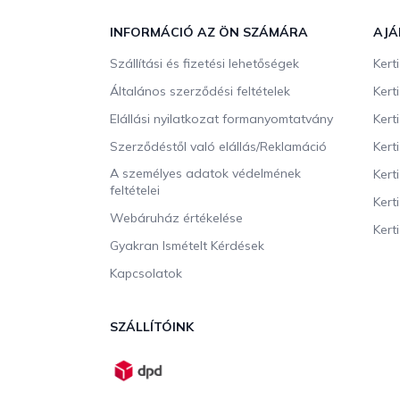
á
b
INFORMÁCIÓ AZ ÖN SZÁMÁRA
AJÁ
l
Szállítási és fizetési lehetőségek
Kert
é
c
Általános szerződési feltételek
Kert
Elállási nyilatkozat formanyomtatvány
Kert
Szerződéstől való elállás/Reklamáció
Kert
A személyes adatok védelmének
Kert
feltételei
Kert
Webáruház értékelése
Kerti
Gyakran Ismételt Kérdések
Kapcsolatok
SZÁLLÍTÓINK