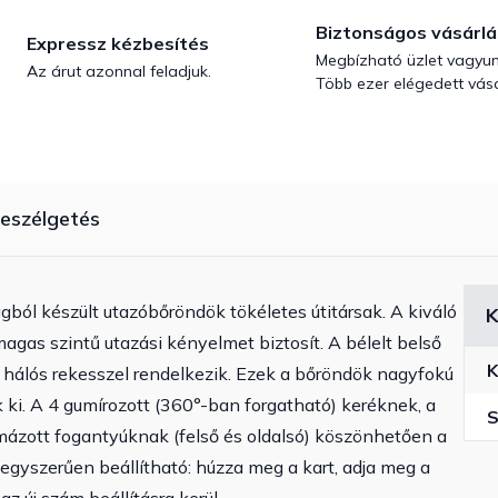
Biztonságos vásárlá
Expressz kézbesítés
Megbízható üzlet vagyun
Az árut azonnal feladjuk.
Több ezer elégedett vásá
eszélgetés
ból készült utazóbőröndök tökéletes útitársak. A kiváló
K
agas szintű utazási kényelmet biztosít. A bélelt belső
K
s hálós rekesszel rendelkezik. Ezek a bőröndök nagyfokú
 ki. A 4 gumírozott (360°-ban forgatható) keréknek, a
S
ázott fogantyúknak (felső és oldalsó) köszönhetően a
gyszerűen beállítható: húzza meg a kart, adja meg a