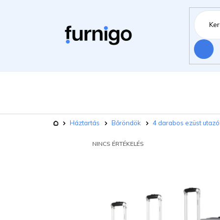
Ugrás
a
fő
tartalomhoz
Keresés
Bútorok
Há
Kerti bútorok
Kezdőlap
Háztartás
Bőröndök
4 darabos ezüst utazó
Kisállat felszerelések
Újdonsá
A
NINCS ÉRTÉKELÉS
TERMÉK
ÁTLAGOS
ÉRTÉKELÉSE
5-
BŐL
0,0
CSILLAG.