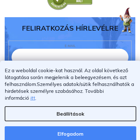
FELIRATKOZÁS HÍRLEVÉLRE
E-MAIL
Ez a weboldal cookie-kat használ. Az oldal következő
Elolvastam és megértettem az
adatvédelmi
látogatása során megjelenik a beleegyezésem, és azt
nyilatkozatot.
felhasználom.
Személyes adatok/sütik felhasználhatók a
Feliratkozás
hirdetések személyre szabásához.
További
információ
itt
.
Beállítások
Shoptet Premium készítette
Copyright 2026
Furnigo.hu
. Minden jog fenntartva.
Elfogadom