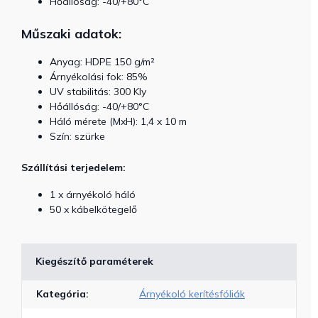
Hőállóság: -40/+80°C
Műszaki adatok:
Anyag: HDPE 150 g/m²
Árnyékolási fok: 85%
UV stabilitás: 300 Kly
Hőállóság: -40/+80°C
Háló mérete (MxH): 1,4 x 10 m
Szín: szürke
Szállítási terjedelem:
1 x árnyékoló háló
50 x kábelkötegelő
Kiegészítő paraméterek
Kategória
:
Árnyékoló kerítésfóliák