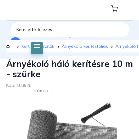
Ugrás
a
Kosár
fő
tartalomhoz
Keresés
Kezdőlap
Kerti kiegészítők
Árnyékoló kerítésfóliák
Árnyékoló h
Árnyékoló háló kerítésre 10 m
- szürke
Kód:
108528
A
1 ÉRTÉKELÉS
TERMÉK
ÁTLAGOS
ÉRTÉKELÉSE
5-
BŐL
5,0
CSILLAG.