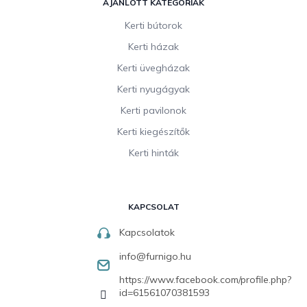
AJÁNLOTT KATEGÓRIÁK
Kerti bútorok
Kerti házak
Kerti üvegházak
Kerti nyugágyak
Kerti pavilonok
Kerti kiegészítők
Kerti hinták
KAPCSOLAT
Kapcsolatok
info
@
furnigo.hu
https://www.facebook.com/profile.php?
id=61561070381593