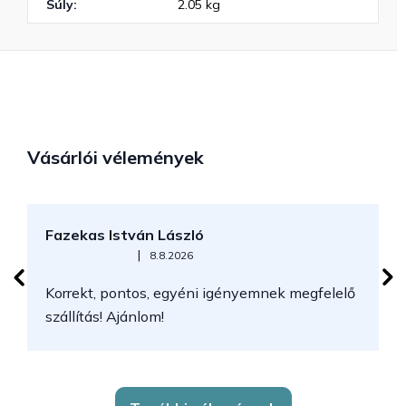
Súly
:
2.05 kg
Vásárlói vélemények
Fazekas István László
H
Az áruház értékelése 5-ből 5 csillag.
|
8.8.2026
Korrekt, pontos, egyéni igényemnek megfelelő
szállítás! Ajánlom!
G