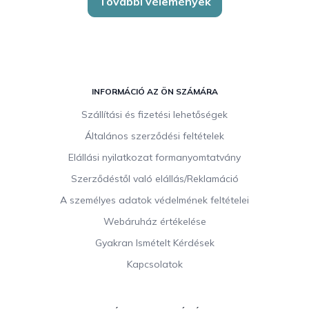
További vélemények
L
á
INFORMÁCIÓ AZ ÖN SZÁMÁRA
b
Szállítási és fizetési lehetőségek
l
Általános szerződési feltételek
é
c
Elállási nyilatkozat formanyomtatvány
Szerződéstől való elállás/Reklamáció
A személyes adatok védelmének feltételei
Webáruház értékelése
Gyakran Ismételt Kérdések
Kapcsolatok