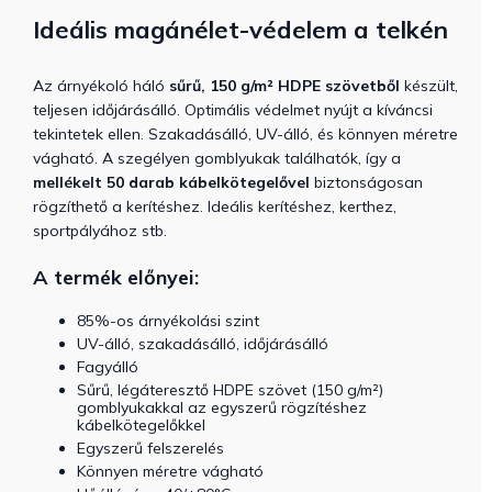
Ideális magánélet-védelem a telkén
Az árnyékoló háló
sűrű, 150 g/m² HDPE szövetből
készült,
teljesen időjárásálló. Optimális védelmet nyújt a kíváncsi
tekintetek ellen. Szakadásálló, UV-álló, és könnyen méretre
vágható. A szegélyen gomblyukak találhatók, így a
mellékelt 50 darab kábelkötegelővel
biztonságosan
rögzíthető a kerítéshez. Ideális kerítéshez, kerthez,
sportpályához stb.
A termék előnyei:
85%-os árnyékolási szint
UV-álló, szakadásálló, időjárásálló
Fagyálló
Sűrű, légáteresztő HDPE szövet (150 g/m²)
gomblyukakkal az egyszerű rögzítéshez
kábelkötegelőkkel
Egyszerű felszerelés
Könnyen méretre vágható