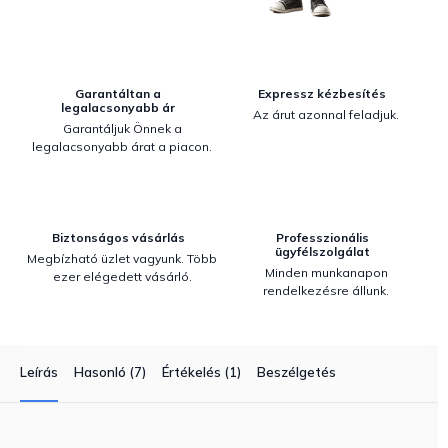
Garantáltan a
Expressz kézbesítés
legalacsonyabb ár
Az árut azonnal feladjuk.
Garantáljuk Önnek a
legalacsonyabb árat a piacon.
Biztonságos vásárlás
Professzionális
ügyfélszolgálat
Megbízható üzlet vagyunk. Több
Minden munkanapon
ezer elégedett vásárló.
rendelkezésre állunk.
Leírás
Hasonló (7)
Értékelés (1)
Beszélgetés