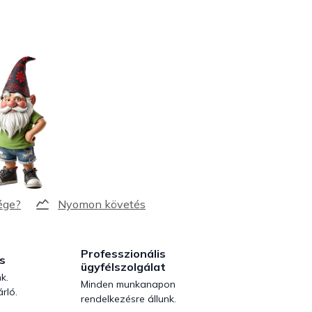
Nyomon követés
Professzionális
s
ügyfélszolgálat
k.
Minden munkanapon
rló.
rendelkezésre állunk.