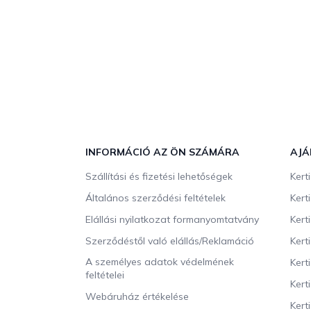
L
á
b
INFORMÁCIÓ AZ ÖN SZÁMÁRA
AJÁ
l
Szállítási és fizetési lehetőségek
Kert
é
c
Általános szerződési feltételek
Kert
Elállási nyilatkozat formanyomtatvány
Kert
Szerződéstől való elállás/Reklamáció
Kert
A személyes adatok védelmének
Kert
feltételei
Kert
Webáruház értékelése
Kerti