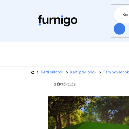
Ugrás
a
fő
tartalomhoz
Keresés
Bútorok
Há
Kerti bútorok
Kezdőlap
Kerti bútorok
Kerti pavilonok
Fém pavilonok
Kisállat felszerelések
Újdonsá
A
2 ÉRTÉKELÉS
TERMÉK
ÁTLAGOS
ÉRTÉKELÉSE
5-
BŐL
5,0
CSILLAG.