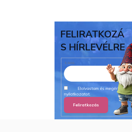
FELIRATKOZÁ
S HÍRLEVÉLRE
E-MAIL
Elolvastam és megértettem
nyilatkozatot.
Feliratkozás