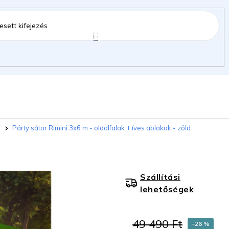
ztartás
Kerti kiegészítők
Gyermekeknek
Párty sátor Rimini 3x6 m - oldalfalak + íves ablakok - zöld
gok
Szállítási
lehetőségek
49 490 Ft
–26 %