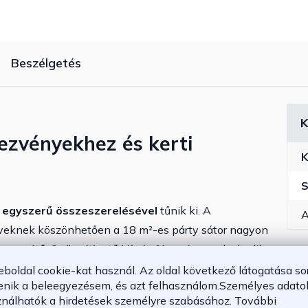
Beszélgetés
K
dezvényekhez és kerti
K
S
, egyszerű összeszerelésével
tűnik ki. A
A
öveknek köszönhetően a 18 m²-es párty sátor nagyon
merevítő
,
6
rögzíthető láb
és
fém váz
gondoskodik.
k. Enyhe nyári eső esetén a szemek kinyithatók, hogy
eboldal cookie-kat használ. Az oldal következő látogatása so
enik a beleegyezésem, és azt felhasználom.
Személyes adatok
s az oldalfalak
vízlepergető, 50+ UV-védelemmel
ználhatók a hirdetések személyre szabásához.
További