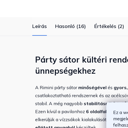
csillag.
Leírás
Hasonló (16)
Értékelés (2)
Párty sátor kültéri ren
ünnepségekhez
A Rimini párty sátor
minőségével
és
gyors
csatlakoztatható rendszernek és az acélcs
stabil. A még nagyobb
stabilitásról
6
tető
Ezen kívül a pavilonhoz
6 oldalfal
is tartozi
Ez a w
megjel
elkerüljük a vízzsákok kialakulását. A tető é
felhas
ellátott anyagból
készültek.