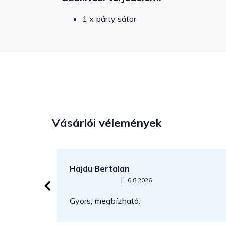
1 x párty sátor
Vásárlói vélemények
Hajdu Bertalan
Az áruház értékelése 5-ből 5 csillag.
|
6.8.2026
Gyors, megbízható.