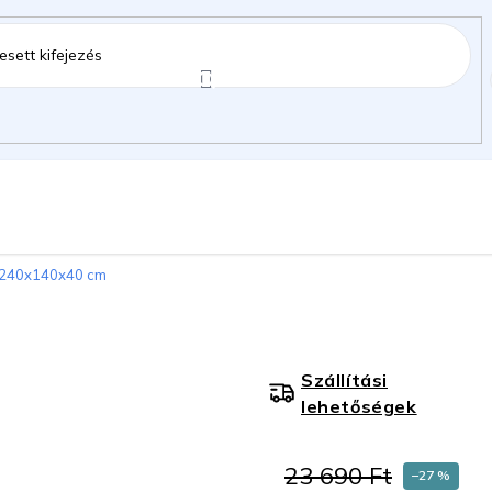
ztartás
Kerti kiegészítők
Gyermekeknek
- 240x140x40 cm
gok
Szállítási
lehetőségek
23 690 Ft
–27 %