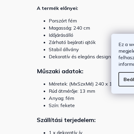
A termék előnyei:
Porszórt fém
Magasság: 240 cm
Időjárásálló
Zárható bejárati ajtók
Ez a w
Stabil állvány
megjel
Dekoratív és elegáns design
felhas
inform
Műszaki adatok:
Beál
Méretek: (MxSzxMé) 240 x 140 x 40 
Rúd átmérője: 13 mm
Anyag: fém
Szín: fekete
Szállítási terjedelem:
1 x dekoratív ív