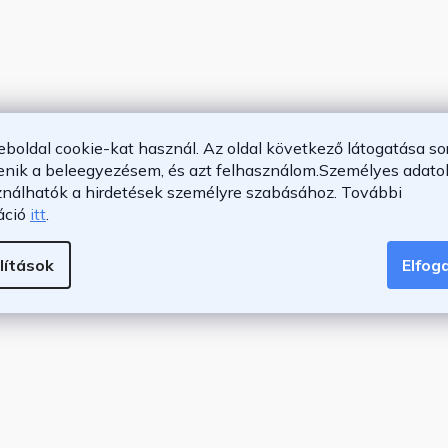
eboldal cookie-kat használ. Az oldal következő látogatása so
enik a beleegyezésem, és azt felhasználom.
Személyes adatok
ználhatók a hirdetések személyre szabásához.
További
áció
itt
.
lítások
Elfo
cm