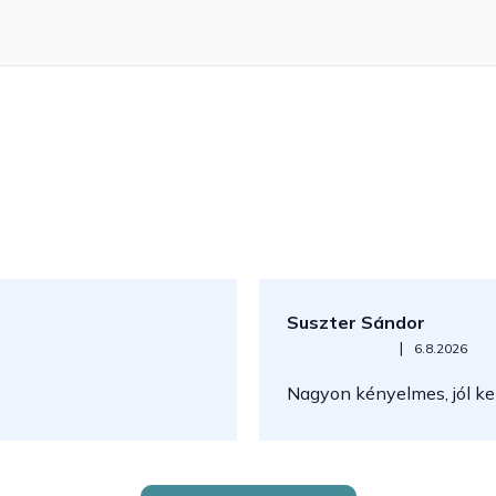
Suszter Sándor
Az áruház értékelése 5-ből 5
|
6.8.2026
Nagyon kényelmes, jól kez