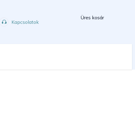
Kosár
Üres kosár
Kapcsolatok
Műhely
Sport