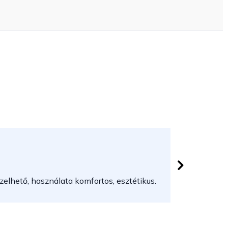
Herczeg
 csillag.
Az áruház
elhető, használata komfortos, esztétikus.