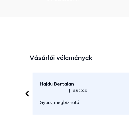
Vásárlói vélemények
Hajdu Bertalan
Az áruház értékelése 5-ből 5 csillag.
|
6.8.2026
Gyors, megbízható.