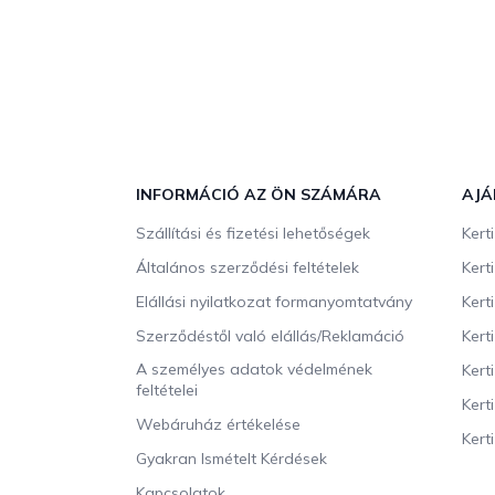
L
á
b
INFORMÁCIÓ AZ ÖN SZÁMÁRA
AJÁ
l
Szállítási és fizetési lehetőségek
Kert
é
c
Általános szerződési feltételek
Kert
Elállási nyilatkozat formanyomtatvány
Kert
Szerződéstől való elállás/Reklamáció
Kert
A személyes adatok védelmének
Kert
feltételei
Kert
Webáruház értékelése
Kerti
Gyakran Ismételt Kérdések
Kapcsolatok