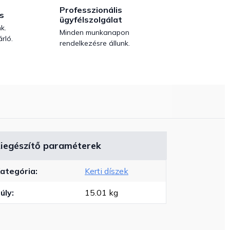
Professzionális
s
ügyfélszolgálat
k.
Minden munkanapon
rló.
rendelkezésre állunk.
iegészítő paraméterek
ategória
:
Kerti díszek
úly
:
15.01 kg