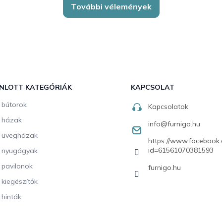
További vélemények
NLOTT KATEGÓRIÁK
KAPCSOLAT
i bútorok
Kapcsolatok
i házak
info
@
furnigo.hu
i üvegházak
https://www.facebook.
id=61561070381593
i nyugágyak
i pavilonok
furnigo.hu
i kiegészítők
 hinták