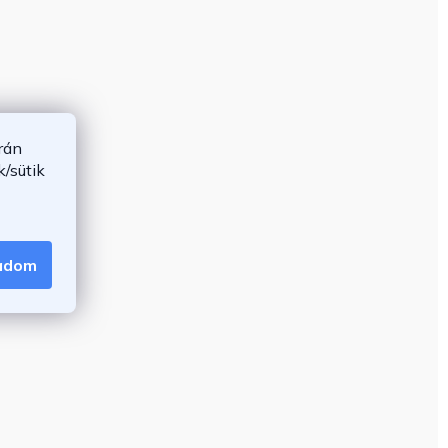
rán
/sütik
gadom