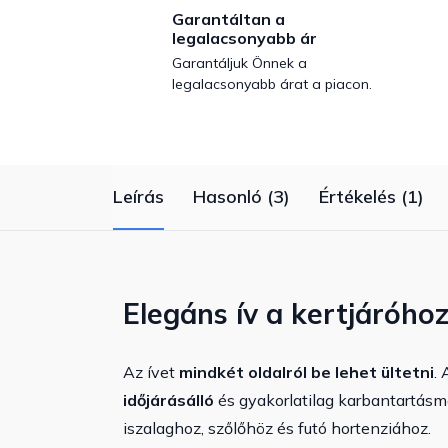
Garantáltan a
legalacsonyabb ár
Garantáljuk Önnek a
legalacsonyabb árat a piacon.
Leírás
Hasonló (3)
Értékelés (1)
Elegáns ív a kertjáróho
Az ívet
mindkét oldalról be lehet ültetni
. 
időjárásálló
és gyakorlatilag karbantartásm
iszalaghoz, szőlőhöz és futó hortenziához.