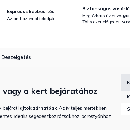
Biztonságos vásárlá
Expressz kézbesítés
Megbízható üzlet vagyun
Az árut azonnal feladjuk.
Több ezer elégedett vásá
Beszélgetés
K
z vagy a kert bejáratához
K
A bejárati
ajtók zárhatóak
. Az ív teljes mértékben
S
entes. Ideális segédeszköz rózsákhoz, borostyánhoz,