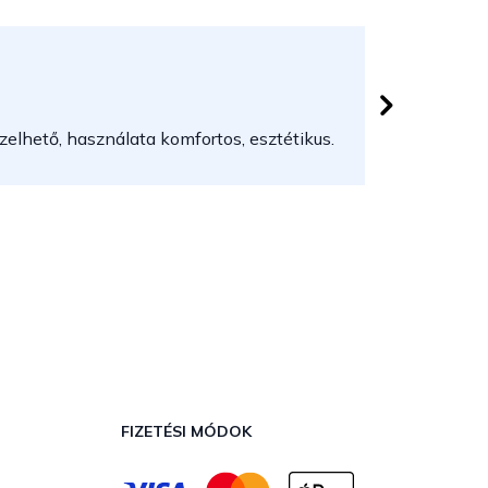
Herczeg
 csillag.
Az áruház
elhető, használata komfortos, esztétikus.
FIZETÉSI MÓDOK