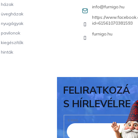
i házak
info
@
furnigo.hu
i üvegházak
https://www.facebook.
id=61561070381593
i nyugágyak
i pavilonok
furnigo.hu
i kiegészítők
 hinták
FELIRATKOZÁ
S HÍRLEVÉLRE
E-MAIL