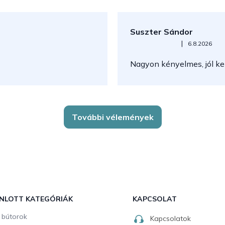
Suszter Sándor
Az áruház értékelése 5-ből 5
|
6.8.2026
Nagyon kényelmes, jól kez
További vélemények
NLOTT KATEGÓRIÁK
KAPCSOLAT
i bútorok
Kapcsolatok