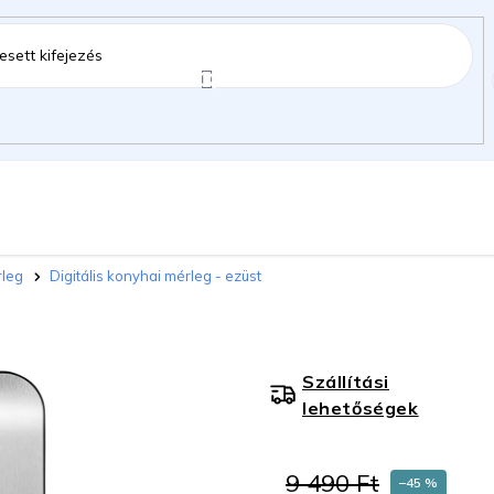
ztartás
Kerti kiegészítők
Gyermekeknek
rleg
Digitális konyhai mérleg - ezüst
gok
Szállítási
lehetőségek
9 490 Ft
–45 %