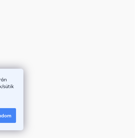
rán
/sütik
gadom