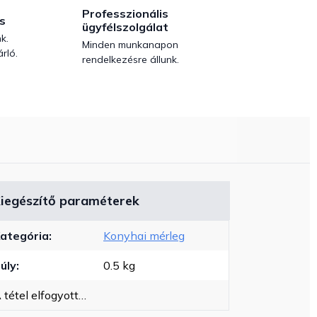
Professzionális
s
ügyfélszolgálat
k.
Minden munkanapon
rló.
rendelkezésre állunk.
iegészítő paraméterek
ategória
:
Konyhai mérleg
úly
:
0.5 kg
 tétel elfogyott…