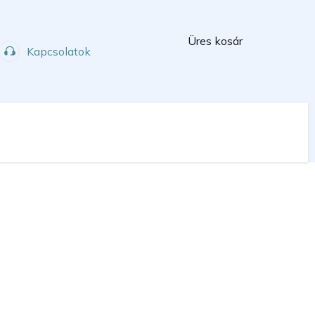
Kosár
Üres kosár
Kapcsolatok
Műhely
Sport