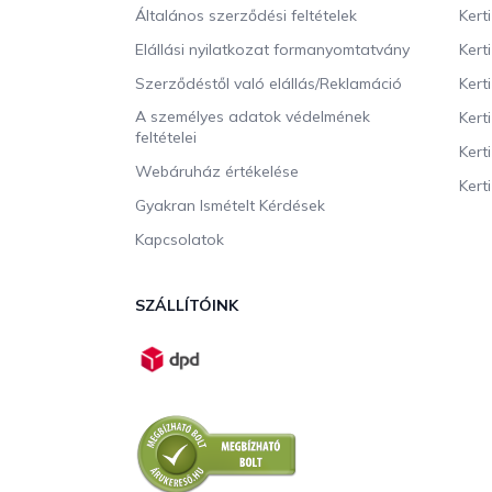
c
Általános szerződési feltételek
Kert
Elállási nyilatkozat formanyomtatvány
Kert
Szerződéstől való elállás/Reklamáció
Kert
A személyes adatok védelmének
Kert
feltételei
Kert
Webáruház értékelése
Kerti
Gyakran Ismételt Kérdések
Kapcsolatok
SZÁLLÍTÓINK