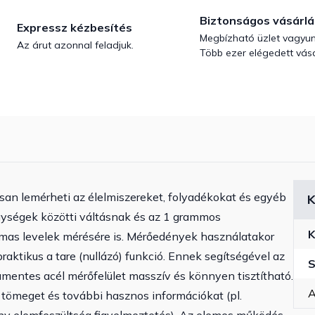
Biztonságos vásárlá
Expressz kézbesítés
Megbízható üzlet vagyun
Az árut azonnal feladjuk.
Több ezer elégedett vásá
san lemérheti az élelmiszereket, folyadékokat és egyéb
K
gységek közötti váltásnak és az 1 grammos
K
mas levelek mérésére is. Mérőedények használatakor
raktikus a tare (nullázó) funkció. Ennek segítségével az
S
amentes acél mérőfelület masszív és könnyen tisztítható.
A
 tömeget és további hasznos információkat (pl.