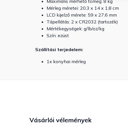
Maximális mérhető tömeg: 8 kg
Mérleg méretei: 20,3 x 14 x 1,8 cm
LCD kijelző mérete: 59 x 27,6 mm
Tápellátás: 2 x CR2032 (tartozék)
Mértékegységek: g/lb/oz/kg
Szín: ezüst
Szállítási terjedelem:
1x konyhai mérleg
Vásárlói vélemények