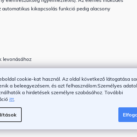
ony elemfeszültség figyelmeztetés). Az elemes működés
az automatikus kikapcsolás funkció pedig alacsony
k levonásához
eboldal cookie-kat használ. Az oldal következő látogatása so
 mp)
enik a beleegyezésem, és azt felhasználom.
Személyes adatok
ználhatók a hirdetések személyre szabásához.
További
áció
itt
.
lítások
Elfo