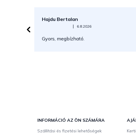
Hajdu Bertalan
Az áruház értékelése 5-ből 5 csillag.
|
6.8.2026
Gyors, megbízható.
L
á
b
INFORMÁCIÓ AZ ÖN SZÁMÁRA
AJÁ
l
Szállítási és fizetési lehetőségek
Kert
é