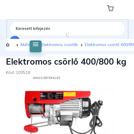
Ugrás
a
Kosár
fő
tartalomhoz
Keresés
Kezdőlap
Műhely
Elektromos csörlők
Elektromos csörlő 400/80
Elektromos csörlő 400/800 kg
Kód:
103518
A
NINCS ÉRTÉKELÉS
TERMÉK
ÁTLAGOS
ÉRTÉKELÉSE
5-
BŐL
0,0
CSILLAG.