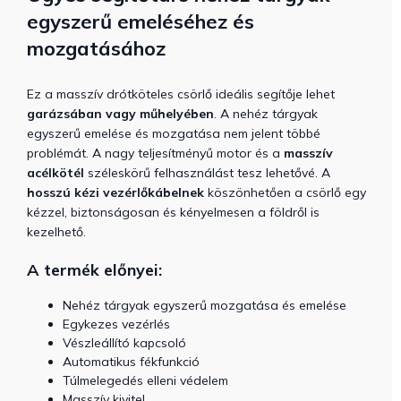
egyszerű emeléséhez és
mozgatásához
Ez a masszív drótköteles csörlő ideális segítője lehet
garázsában vagy műhelyében
. A nehéz tárgyak
egyszerű emelése és mozgatása nem jelent többé
problémát. A nagy teljesítményű motor és a
masszív
acélkötél
széleskörű felhasználást tesz lehetővé.
A
hosszú kézi vezérlőkábelnek
köszönhetően a csörlő
egy
kézzel, biztonságosan és kényelmesen
a földről is
kezelhető.
A termék előnyei:
Nehéz tárgyak egyszerű mozgatása és emelése
Egykezes vezérlés
Vészleállító kapcsoló
Automatikus fékfunkció
Túlmelegedés elleni védelem
Masszív kivitel