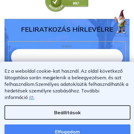
FELIRATKOZÁS HÍRLEVÉLRE
E-MAIL
Ez a weboldal cookie-kat használ. Az oldal következő
Elolvastam és megértettem az
adatvédelmi
látogatása során megjelenik a beleegyezésem, és azt
nyilatkozatot.
felhasználom.
Személyes adatok/sütik felhasználhatók a
Feliratkozás
hirdetések személyre szabásához.
További
információ
itt
.
Beállítások
Shoptet Premium készítette
Copyright 2026
Furnigo.hu
. Minden jog fenntartva.
Elfogadom