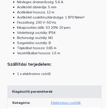
Névleges áramerősség: 5,6 A
Acélkötél átmérője: 5 mm
Acélkábel hossza: 12 m
Acélkötél szakítószilárdsága: 1 870 N/mm²
Feszültség: 230 V~50 Hz
Kikapcsolási idők: S3 20% 10 perc
Védettségi osztály: IP54
Biztonsági osztály: M1
Szigetelési osztály: B
Tápkábel hossza: 0,65 m
Vezérlőkábel hossza: 1,5 m
Szállítási terjedelem:
1 x elektromos csörlő
Kiegészítő paraméterek
Kategória
:
Elektromos csörlők