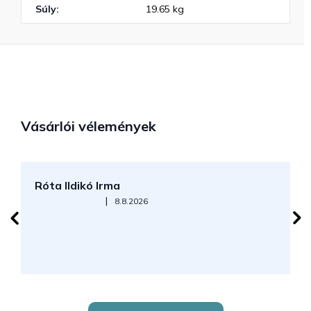
Súly
:
19.65 kg
Vásárlói vélemények
Róta Ildikó Irma
P
Az áruház értékelése 5-ből 5 csillag.
|
8.8.2026