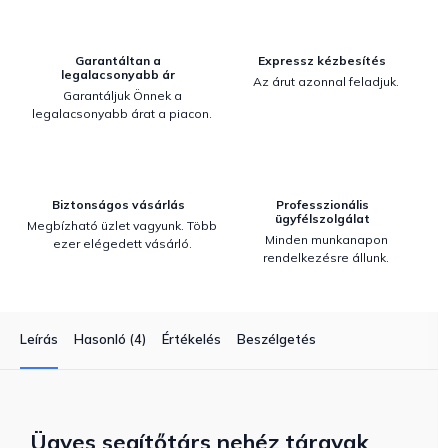
Garantáltan a
Expressz kézbesítés
legalacsonyabb ár
Az árut azonnal feladjuk.
Garantáljuk Önnek a
legalacsonyabb árat a piacon.
Biztonságos vásárlás
Professzionális
ügyfélszolgálat
Megbízható üzlet vagyunk. Több
Minden munkanapon
ezer elégedett vásárló.
rendelkezésre állunk.
Leírás
Hasonló (4)
Értékelés
Beszélgetés
Ügyes segítőtárs nehéz tárgyak