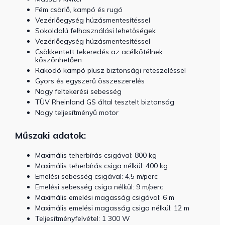
Fém csörlő, kampó és rugó
Vezérlőegység
húzásmentesítéssel
Sokoldalú felhasználási lehetőségek
Vezérlőegység húzásmentesítéssel
Csökkentett tekeredés az acélkötélnek
köszönhetően
Rakodó kampó
plusz biztonsági reteszeléssel
Gyors és egyszerű összeszerelés
Nagy feltekerési sebesség
TÜV Rheinland GS által tesztelt biztonság
Nagy teljesítményű motor
Műszaki adatok:
Maximális teherbírás csigával: 800 kg
Maximális teherbírás csiga nélkül: 400 kg
Emelési sebesség csigával: 4,5 m/perc
Emelési sebesség csiga nélkül: 9 m/perc
Maximális emelési magasság csigával: 6 m
Maximális emelési magasság csiga nélkül: 12 m
Teljesítményfelvétel: 1 300 W