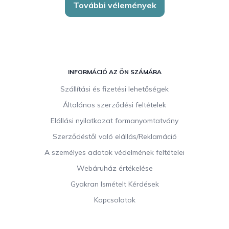
További vélemények
L
á
INFORMÁCIÓ AZ ÖN SZÁMÁRA
b
Szállítási és fizetési lehetőségek
l
Általános szerződési feltételek
é
c
Elállási nyilatkozat formanyomtatvány
Szerződéstől való elállás/Reklamáció
A személyes adatok védelmének feltételei
Webáruház értékelése
Gyakran Ismételt Kérdések
Kapcsolatok