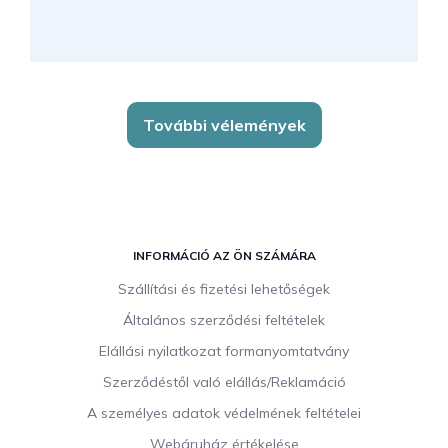
További vélemények
L
á
INFORMÁCIÓ AZ ÖN SZÁMÁRA
b
Szállítási és fizetési lehetőségek
l
Általános szerződési feltételek
é
c
Elállási nyilatkozat formanyomtatvány
Szerződéstől való elállás/Reklamáció
A személyes adatok védelmének feltételei
Webáruház értékelése