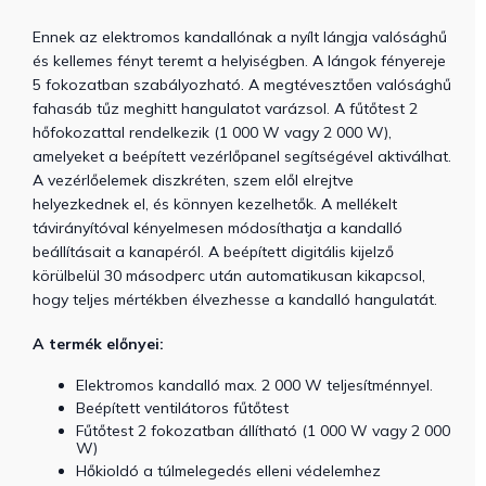
Ennek az elektromos kandallónak a nyílt lángja valósághű
és kellemes fényt teremt a helyiségben. A lángok fényereje
5 fokozatban szabályozható. A megtévesztően valósághű
fahasáb tűz meghitt hangulatot varázsol. A fűtőtest 2
hőfokozattal rendelkezik (1 000 W vagy 2 000 W),
amelyeket a beépített vezérlőpanel segítségével aktiválhat.
A vezérlőelemek diszkréten, szem elől elrejtve
helyezkednek el, és könnyen kezelhetők. A mellékelt
távirányítóval kényelmesen módosíthatja a kandalló
beállításait a kanapéról. A beépített digitális kijelző
körülbelül 30 másodperc után automatikusan kikapcsol,
hogy teljes mértékben élvezhesse a kandalló hangulatát.
A termék előnyei:
Elektromos kandalló max. 2 000 W teljesítménnyel.
Beépített ventilátoros fűtőtest
Fűtőtest 2 fokozatban állítható (1 000 W vagy 2 000
W)
Hőkioldó a túlmelegedés elleni védelemhez