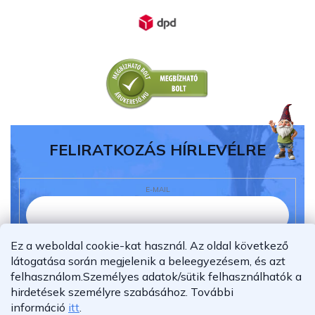
FELIRATKOZÁS HÍRLEVÉLRE
E-MAIL
Ez a weboldal cookie-kat használ. Az oldal következő
Elolvastam és megértettem az
adatvédelmi
látogatása során megjelenik a beleegyezésem, és azt
nyilatkozatot.
felhasználom.
Személyes adatok/sütik felhasználhatók a
Feliratkozás
hirdetések személyre szabásához.
További
információ
itt
.