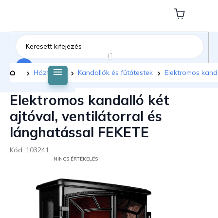
Ugrás
a
Kosár
fő
tartalomhoz
Keresés
Kezdőlap
Háztartás
Kandallók és fűtőtestek
Elektromos kand
Elektromos kandalló két
ajtóval, ventilátorral és
lánghatással FEKETE
Kód:
103241
A
NINCS ÉRTÉKELÉS
TERMÉK
ÁTLAGOS
ÉRTÉKELÉSE
5-
BŐL
0,0
CSILLAG.