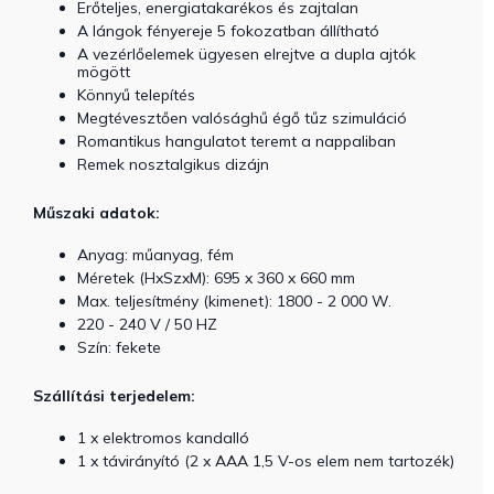
Erőteljes, energiatakarékos és zajtalan
A lángok fényereje 5 fokozatban állítható
A vezérlőelemek ügyesen elrejtve a dupla ajtók
mögött
Könnyű telepítés
Megtévesztően valósághű égő tűz szimuláció
Romantikus hangulatot teremt a nappaliban
Remek nosztalgikus dizájn
Műszaki adatok:
Anyag: műanyag, fém
Méretek (HxSzxM): 695 x 360 x 660 mm
Max. teljesítmény (kimenet): 1800 - 2 000 W.
220 - 240 V / 50 HZ
Szín: fekete
Szállítási terjedelem:
1 x elektromos kandalló
1 x távirányító (2 x AAA 1,5 V-os elem nem tartozék)