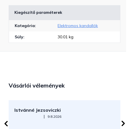
Kiegészítő paraméterek
Kategória
:
Elektromos kandallók
Súly
:
30.01 kg
Vásárlói vélemények
Istvánné Jezsoviczki
R
Az áruház értékelése 5-ből 5 csillag.
|
9.8.2026