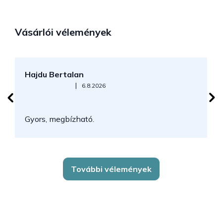
Vásárlói vélemények
Hajdu Bertalan
S
Az áruház értékelése 5-ből 5 csillag.
|
6.8.2026
N
Gyors, megbízható.
k
További vélemények