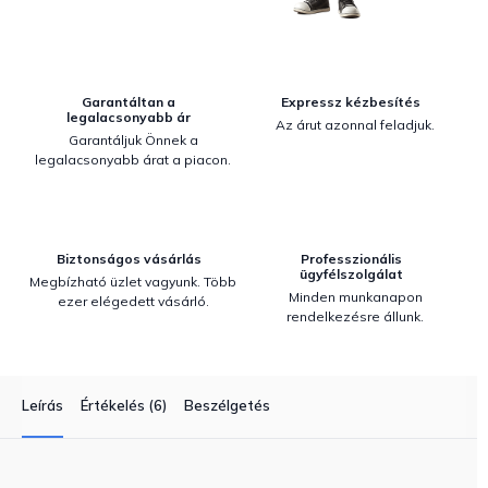
Garantáltan a
Expressz kézbesítés
legalacsonyabb ár
Az árut azonnal feladjuk.
Garantáljuk Önnek a
legalacsonyabb árat a piacon.
Biztonságos vásárlás
Professzionális
ügyfélszolgálat
Megbízható üzlet vagyunk. Több
Minden munkanapon
ezer elégedett vásárló.
rendelkezésre állunk.
Leírás
Értékelés (6)
Beszélgetés