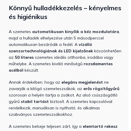
Könnyű hulladékkezelés – kényelmes
és higiénikus
A szemetes
automatikusan kinyílik a kéz mozdulatára
,
majd a hulladék elhelyezése után 5 másodperccel
automatikusan bezáródik a fedél. A
vízálló
szenzortechnológiának és LED kijelzőnek
köszönhetően
az
50 literes
szemetes ideális otthonba, irodába vagy
műhelybe. A szemetes kiváló minőségű
rozsdamentes
acélból
készült.
Annak érdekében, hogy az
elegáns megjelenést
ne
zavarják a kilógó szemeteszsákok, az
erős rögzítőgyűrű
szorosan a helyén tartja a zsákot. Az alsó csúszásgátló
gyűrű
stabil tartást
biztosít. A szemetes kapcsolóval
rendelkezik, manuálisan is nyitható, és alkalmas
szabványos szemeteszsákokhoz.
A szemetes belseje teljesen zárt, így a
elemtartó rekesz