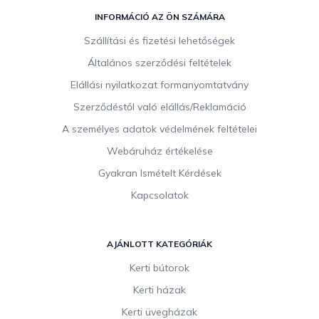
L
á
INFORMÁCIÓ AZ ÖN SZÁMÁRA
b
Szállítási és fizetési lehetőségek
l
Általános szerződési feltételek
é
c
Elállási nyilatkozat formanyomtatvány
Szerződéstől való elállás/Reklamáció
A személyes adatok védelmének feltételei
Webáruház értékelése
Gyakran Ismételt Kérdések
Kapcsolatok
AJÁNLOTT KATEGÓRIÁK
Kerti bútorok
Kerti házak
Kerti üvegházak