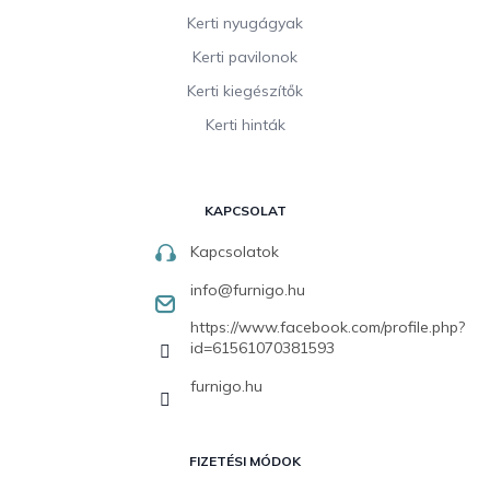
Kerti nyugágyak
Kerti pavilonok
Kerti kiegészítők
Kerti hinták
KAPCSOLAT
Kapcsolatok
info
@
furnigo.hu
https://www.facebook.com/profile.php?
id=61561070381593
furnigo.hu
FIZETÉSI MÓDOK