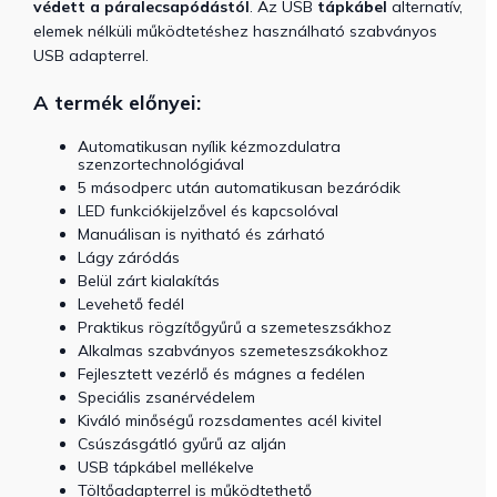
védett a páralecsapódástól
. Az USB
tápkábel
alternatív,
elemek nélküli működtetéshez használható szabványos
USB adapterrel.
A termék előnyei:
Automatikusan nyílik kézmozdulatra
szenzortechnológiával
5 másodperc után automatikusan bezáródik
LED funkciókijelzővel és kapcsolóval
Manuálisan is nyitható és zárható
Lágy záródás
Belül zárt kialakítás
Levehető fedél
Praktikus rögzítőgyűrű a szemeteszsákhoz
Alkalmas szabványos szemeteszsákokhoz
Fejlesztett vezérlő és mágnes a fedélen
Speciális zsanérvédelem
Kiváló minőségű rozsdamentes acél kivitel
Csúszásgátló gyűrű az alján
USB tápkábel mellékelve
Töltőadapterrel is működtethető