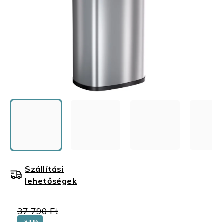
Szállítási
lehetőségek
37 790 Ft
–34 %