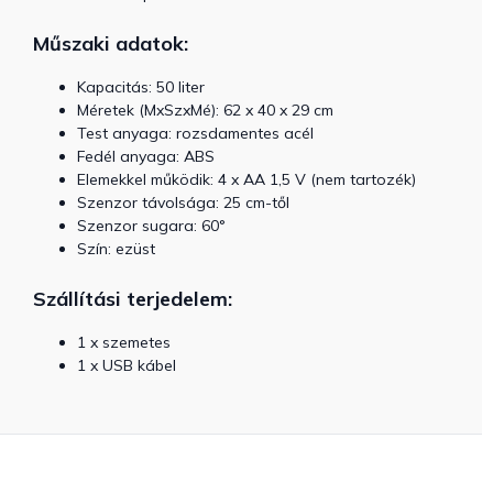
Műszaki adatok:
Kapacitás: 50 liter
Méretek (MxSzxMé): 62 x 40 x 29 cm
Test anyaga: rozsdamentes acél
Fedél anyaga: ABS
Elemekkel működik: 4 x AA 1,5 V (nem tartozék)
Szenzor távolsága: 25 cm-től
Szenzor sugara: 60°
Szín: ezüst
Szállítási terjedelem:
1 x szemetes
1 x USB kábel