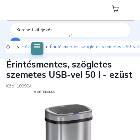
Ugrás
a
Kosár
fő
tartalomhoz
Keresés
Kezdőlap
Háztartás
Érintésmentes, szögletes szemetes USB-vel 5
Érintésmentes, szögletes
szemetes USB-vel 50 l - ezüst
Kód:
109904
A
6 ÉRTÉKELÉS
TERMÉK
ÁTLAGOS
ÉRTÉKELÉSE
5-
BŐL
5,0
CSILLAG.