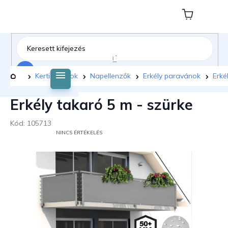
Ugrás
a
Kosár
fő
tartalomhoz
Keresés
Kezdőlap
Kerti bútorok
Napellenzők
Erkély paravánok
Erké
Erkély takaró 5 m - szürke
Kód:
105713
A
NINCS ÉRTÉKELÉS
TERMÉK
ÁTLAGOS
ÉRTÉKELÉSE
5-
BŐL
0,0
CSILLAG.