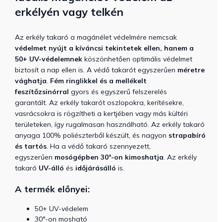
erkélyén vagy telkén
Az erkély takaró a magánélet védelmére nemcsak
védelmet nyújt a kíváncsi tekintetek ellen, hanem a
50+ UV-védelemnek
köszönhetően optimális védelmet
biztosít a nap ellen is. A védő takarót egyszerűen
méretre
vághatja
.
Fém ringlikkel és a mellékelt
feszítőzsinórral
gyors és egyszerű felszerelés
garantált. Az erkély takarót oszlopokra, kerítésekre,
vasrácsokra is rögzítheti a kertjében vagy más kültéri
területeken, így rugalmasan használható. Az erkély takaró
anyaga 100% poliészterből készült, és nagyon
strapabíró
és tartós
. Ha a védő takaró szennyezett,
egyszerűen
mosógépben 30°-on kimoshatja
. Az erkély
takaró
UV-álló
és
időjárásálló
is.
A termék előnyei:
50+ UV-védelem
30°-on mosható