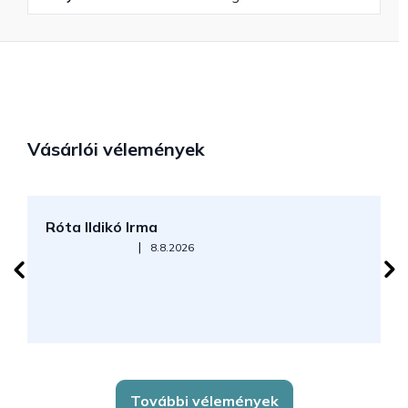
Vásárlói vélemények
Róta Ildikó Irma
P
Az áruház értékelése 5-ből 5 csillag.
|
8.8.2026
További vélemények