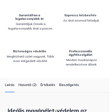
Garantáltan a
Expressz kézbesítés
legalacsonyabb ár
Az árut azonnal feladjuk.
Garantáljuk Önnek a
legalacsonyabb árat a piacon.
Biztonságos vásárlás
Professzionális
ügyfélszolgálat
Megbízható üzlet vagyunk. Több
Minden munkanapon
ezer elégedett vásárló.
rendelkezésre állunk.
Leírás
Hasonló (2)
Értékelés
Beszélgetés
Ideális magánélet-védelem az