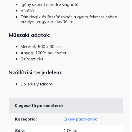
Igény szerint méretre vágható
Vízálló
Fém ringlik és feszítőzsinór a gyors felszereléshez
erkélyre vagy kerti kerítésre
Műszaki adatok:
Méretek: 500 x 90 cm
Anyag: 100% poliészter
Szín: szürke
Szállítási terjedelem:
1 x erkély takaró
Kiegészítő paraméterek
Kategória
:
Erkély paravánok
Súly
:
1.05 kg