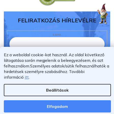
FELIRATKOZÁS HÍRLEVÉLRE
E-MAIL
Ez a weboldal cookie-kat használ. Az oldal következő
Elolvastam és megértettem az
adatvédelmi
látogatása során megjelenik a beleegyezésem, és azt
nyilatkozatot.
felhasználom.
Személyes adatok/sütik felhasználhatók a
Feliratkozás
hirdetések személyre szabásához.
További
információ
itt
.
Beállítások
Shoptet Premium készítette
Copyright 2026
Furnigo.hu
. Minden jog fenntartva.
Elfogadom