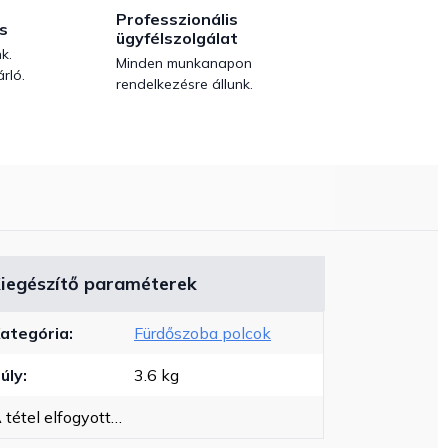
Professzionális
s
ügyfélszolgálat
k.
Minden munkanapon
rló.
rendelkezésre állunk.
iegészítő paraméterek
ategória
:
Fürdőszoba polcok
úly
:
3.6 kg
 tétel elfogyott…