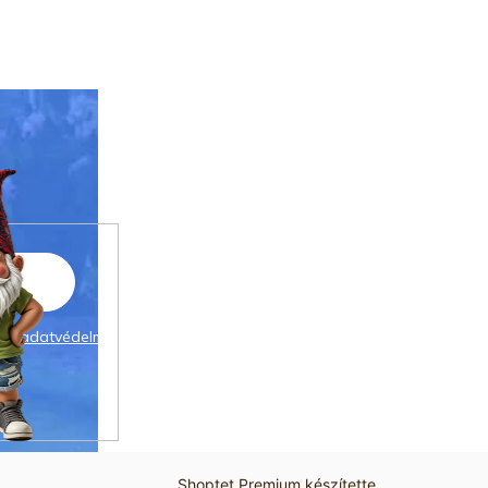
 az
adatvédelmi
Shoptet Premium készítette