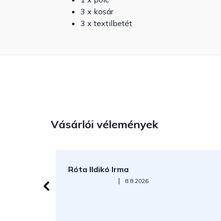
3 x kosár
3 x textilbetét
Vásárlói vélemények
Róta Ildikó Irma
Az áruház értékelése 5-ből 5 csillag.
|
8.8.2026