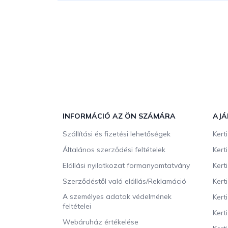
L
á
b
INFORMÁCIÓ AZ ÖN SZÁMÁRA
AJÁ
l
Szállítási és fizetési lehetőségek
Kert
é
c
Általános szerződési feltételek
Kert
Elállási nyilatkozat formanyomtatvány
Kert
Szerződéstől való elállás/Reklamáció
Kert
A személyes adatok védelmének
Kert
feltételei
Kert
Webáruház értékelése