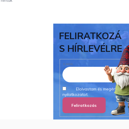
 hinták
FELIRATKOZÁ
S HÍRLEVÉLRE
E-MAIL
Elolvastam és megértettem
nyilatkozatot.
Feliratkozás