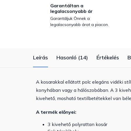
Garantáltan a
legalacsonyabb ár
Garantáljuk Önnek a
legalacsonyabb árat a piacon.
Leírás
Hasonló (14)
Értékelés
B
A kosarakkal ellátott polc elegáns vidéki stí
konyhában vagy a hálószobában. A 3 kivehet
kivehető, mosható textilbetétekkel van bélelv
A termék előnyei:
3 kivehető polyrattan kosár