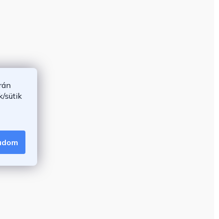
rán
/sütik
gadom