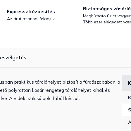
Biztonságos vásárlá
Expressz kézbesítés
Megbízható üzlet vagyun
Az árut azonnal feladjuk.
Több ezer elégedett vásá
eszélgetés
lusban praktikus tárolóhelyet biztosít a fürdőszobában, a
K
ő polyrattan kosár rengeteg tárolóhelyet kínál, és
K
e. A vidéki stílusú polc fából készült.
S
A