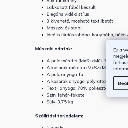
Sok tárolóhely
Lakkozott fából készült
Elegáns vidéki stílus
3 kivehető, mosható textilbetét
Masszív és stabil
Ideális fürdőszobába, konyhába, hálós
Műszaki adatok:
Ez a w
megjel
A polc méretei (MxSzxMé): 71 x 31 x 
felhas
A kosarak méretei (MxSzxMé): 18 x 23
inform
A polc anyaga: fa
A kosarak anyaga: polyrattan
Beál
Textil anyaga: 70% poliészter, 30% p
Szín: fehér-fekete
Súly: 3,75 kg
Szállítási terjedelem:
1 x polc