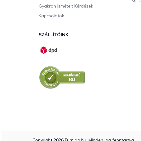
Kerti
Gyakran Ismételt Kérdések
Kapcsolatok
SZÁLLÍTÓINK
Copyright 2026
Furnigo.hu
. Minden jog fenntartva.