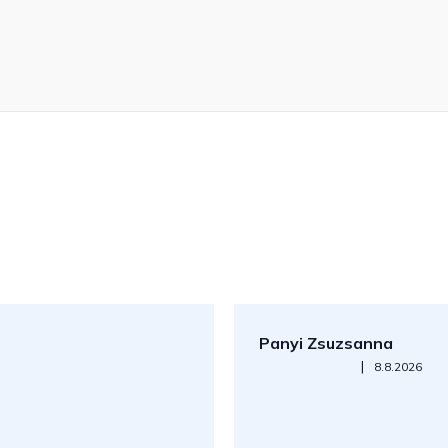
Panyi Zsuzsanna
Az áruház értékelése 5-ből 5
|
8.8.2026