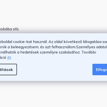
zobába stb.
eboldal cookie-kat használ. Az oldal következő látogatása so
enik a beleegyezésem, és azt felhasználom.
Személyes adatok
28 cm
ználhatók a hirdetések személyre szabásához.
További
 x 23 cm
áció
itt
.
lítások
Elfo
amut