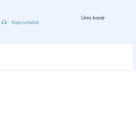
Kosár
Üres kosár
Kapcsolatok
Műhely
Sport