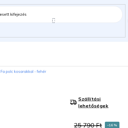
ztartás
Kerti kiegészítők
Gyermekeknek
Fa polc kosarakkal - fehér
gok
Szállítási
lehetőségek
25 790 Ft
–16 %