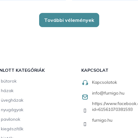
További vélemények
NLOTT KATEGÓRIÁK
KAPCSOLAT
i bútorok
Kapcsolatok
i házak
info
@
furnigo.hu
i üvegházak
https://www.facebook.
id=61561070381593
i nyugágyak
i pavilonok
furnigo.hu
i kiegészítők