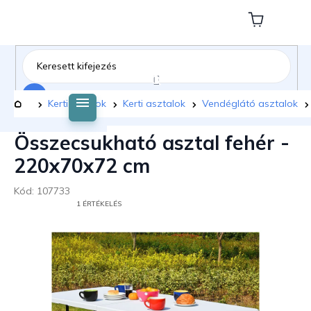
Ugrás
a
Kosár
fő
tartalomhoz
Keresés
Kezdőlap
Kerti bútorok
Kerti asztalok
Vendéglátó asztalok
Összecsukható asztal fehér -
220x70x72 cm
Kód:
107733
A
1 ÉRTÉKELÉS
TERMÉK
ÁTLAGOS
ÉRTÉKELÉSE
5-
BŐL
5,0
CSILLAG.