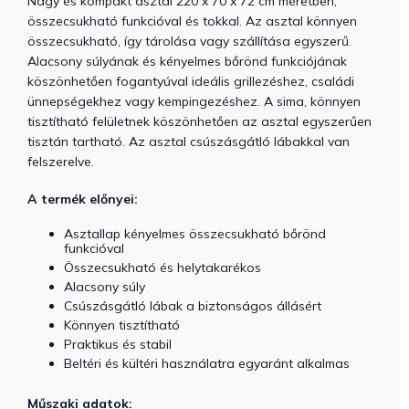
Nagy és kompakt asztal 220 x 70 x 72 cm méretben,
összecsukható funkcióval és tokkal. Az asztal könnyen
összecsukható, így tárolása vagy szállítása egyszerű.
Alacsony súlyának és kényelmes bőrönd funkciójának
köszönhetően fogantyúval ideális grillezéshez, családi
ünnepségekhez vagy kempingezéshez. A sima, könnyen
tisztítható felületnek köszönhetően az asztal egyszerűen
tisztán tartható. Az asztal csúszásgátló lábakkal van
felszerelve.
A termék előnyei:
Asztallap kényelmes összecsukható bőrönd
funkcióval
Összecsukható és helytakarékos
Alacsony súly
Csúszásgátló lábak a biztonságos állásért
Könnyen tisztítható
Praktikus és stabil
Beltéri és kültéri használatra egyaránt alkalmas
Műszaki adatok: