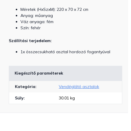
Méretek (HxSzxM): 220 x 70 x 72 cm
Anyag: műanyag
Váz anyaga: fém
Szín: fehér
Szállítási terjedelem:
1x összecsukható asztal hordozó fogantyúval
Kiegészítő paraméterek
Kategória
:
Vendéglátó asztalok
Súly
:
30.01 kg