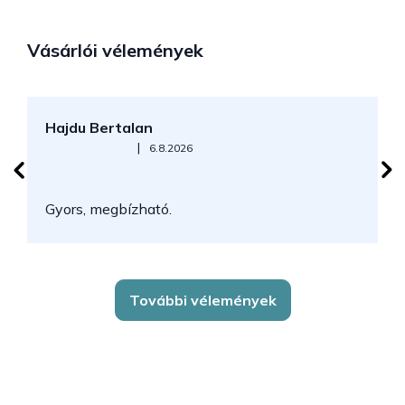
Vásárlói vélemények
Hajdu Bertalan
S
Az áruház értékelése 5-ből 5 csillag.
|
6.8.2026
N
Gyors, megbízható.
k
További vélemények
L