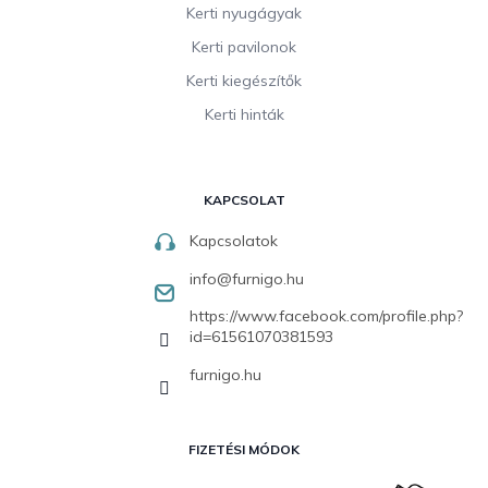
Kerti nyugágyak
Kerti pavilonok
Kerti kiegészítők
Kerti hinták
KAPCSOLAT
Kapcsolatok
info
@
furnigo.hu
https://www.facebook.com/profile.php?
id=61561070381593
furnigo.hu
FIZETÉSI MÓDOK