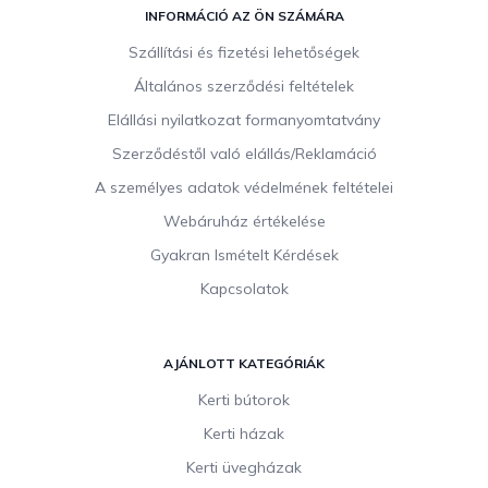
á
INFORMÁCIÓ AZ ÖN SZÁMÁRA
b
Szállítási és fizetési lehetőségek
l
Általános szerződési feltételek
é
c
Elállási nyilatkozat formanyomtatvány
Szerződéstől való elállás/Reklamáció
A személyes adatok védelmének feltételei
Webáruház értékelése
Gyakran Ismételt Kérdések
Kapcsolatok
AJÁNLOTT KATEGÓRIÁK
Kerti bútorok
Kerti házak
Kerti üvegházak