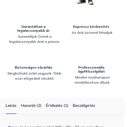
Garantáltan a
Expressz kézbesítés
legalacsonyabb ár
Az árut azonnal feladjuk.
Garantáljuk Önnek a
legalacsonyabb árat a piacon.
Biztonságos vásárlás
Professzionális
ügyfélszolgálat
Megbízható üzlet vagyunk. Több
Minden munkanapon
ezer elégedett vásárló.
rendelkezésre állunk.
Leírás
Hasonló (2)
Értékelés (1)
Beszélgetés