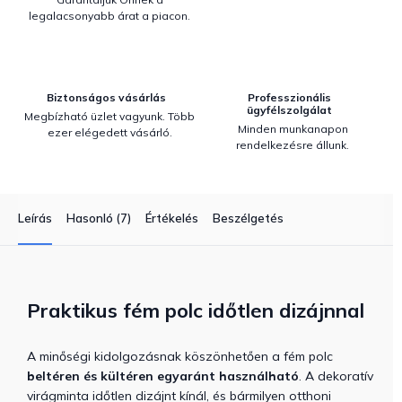
legalacsonyabb árat a piacon.
Biztonságos vásárlás
Professzionális
ügyfélszolgálat
Megbízható üzlet vagyunk. Több
Minden munkanapon
ezer elégedett vásárló.
rendelkezésre állunk.
Leírás
Hasonló (7)
Értékelés
Beszélgetés
Praktikus fém polc időtlen dizájnnal
A minőségi kidolgozásnak köszönhetően a fém polc
beltéren és kültéren egyaránt használható
. A dekoratív
virágminta időtlen dizájnt kínál, és bármilyen otthoni