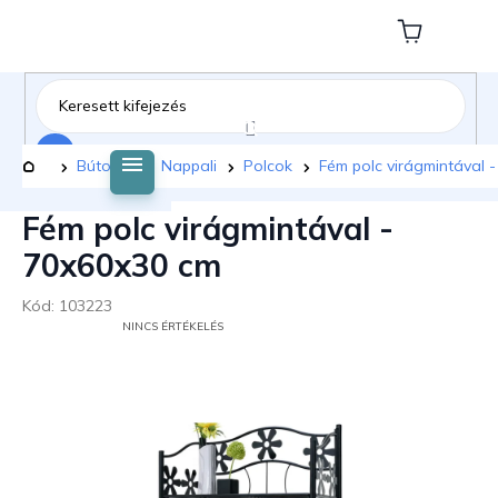
Ugrás
a
Kosár
fő
tartalomhoz
Keresés
Kezdőlap
Bútorok
Nappali
Polcok
Fém polc virágmintával 
Fém polc virágmintával -
70x60x30 cm
Kód:
103223
A
NINCS ÉRTÉKELÉS
TERMÉK
ÁTLAGOS
ÉRTÉKELÉSE
5-
BŐL
0,0
CSILLAG.