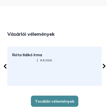
Vásárlói vélemények
Róta Ildikó Irma
P
Az áruház értékelése 5-ből 5 csillag.
|
8.8.2026
További vélemények