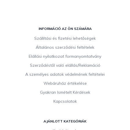
L
á
INFORMÁCIÓ AZ ÖN SZÁMÁRA
b
Szállítási és fizetési lehetőségek
l
Általános szerződési feltételek
é
c
Elállási nyilatkozat formanyomtatvány
Szerződéstől való elállás/Reklamáció
A személyes adatok védelmének feltételei
Webáruház értékelése
Gyakran Ismételt Kérdések
Kapcsolatok
AJÁNLOTT KATEGÓRIÁK