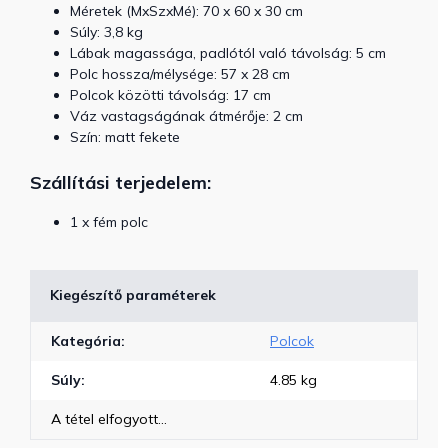
Méretek (MxSzxMé):
70 x 60 x 30 cm
Súly: 3,8 kg
Lábak magassága, padlótól való távolság: 5 cm
Polc hossza/mélysége: 57 x 28 cm
Polcok közötti távolság: 17 cm
Váz vastagságának átmérője: 2 cm
Szín: matt fekete
Szállítási terjedelem:
1 x fém polc
Kiegészítő paraméterek
Kategória
:
Polcok
Súly
:
4.85 kg
A tétel elfogyott…