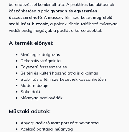
berendezéssel kombinálható. A praktikus kialakításnak
köszönhetően a polc
gyorsan és egyszerűen
összeszerelhető
. A masszív fém szerkezet
megfelelő
stabilitást biztosít
, a polcok lábain található műanyag
védők pedig megóvják a padlót a karcolásoktól.
A termék előnyei:
Minőségi kidolgozás
Dekoratív virágminta
Egyszerű összeszerelés
Beltéri és kültéri használatra is alkalmas
Stabilitás a fém szerkezetnek köszönhetően
Modern dizájn
Sokoldalú
Műanyag padlóvédők
Műszaki adatok:
Anyag: acélcső matt porszórt bevonattal
Acélcső borítása: műanyag