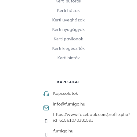
Kerti bútorok
Kerti házak
Kerti üvegházak
Kerti nyugágyak
Kerti pavilonok
Kerti kiegészítők
Kerti hinták
KAPCSOLAT
Kapcsolatok
info
@
furnigo.hu
https://www.facebook.com/profile.php?
id=61561070381593
furnigo.hu