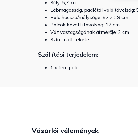
Súly: 5,7 kg
Lábmagasság, padlótól való távolság: 
Polc hossza/mélysége: 57 x 28 cm
Polcok közötti távolság: 17 cm
Váz vastagságának átmérője: 2 cm
Szín: matt fekete
Szállítási terjedelem:
1 x fém polc
Vásárlói vélemények