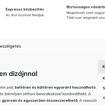
Biztonságos vásárlá
Expressz kézbesítés
Megbízható üzlet vagyun
Az árut azonnal feladjuk.
Több ezer elégedett vásá
eszélgetés
K
en dizájnnal
K
fém polc
beltéren és kültéren egyaránt használható
.
S
l, és bármilyen otthoni berendezéssel kombinálható. A
A
lc
gyorsan és egyszerűen összeszerelhető
. A masszív