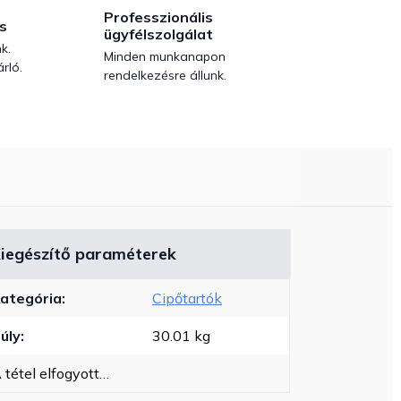
Professzionális
s
ügyfélszolgálat
k.
Minden munkanapon
rló.
rendelkezésre állunk.
iegészítő paraméterek
ategória
:
Cipőtartók
úly
:
30.01 kg
 tétel elfogyott…