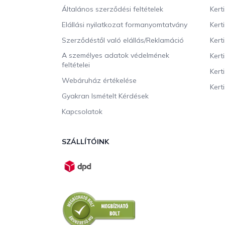
c
Általános szerződési feltételek
Kert
Elállási nyilatkozat formanyomtatvány
Kert
Szerződéstől való elállás/Reklamáció
Kert
A személyes adatok védelmének
Kert
feltételei
Kert
Webáruház értékelése
Kerti
Gyakran Ismételt Kérdések
Kapcsolatok
SZÁLLÍTÓINK