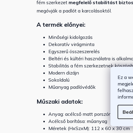
fém szerkezet
megfelelő stabilitást biztos
megóvják a padlót a karcolásoktól.
A termék előnyei:
Minőségi kidolgozás
Dekoratív virágminta
Egyszerű összeszerelés
Beltéri és kültéri használatra is alkalm
Stabilitás a fém szerkezetnek köszön
Modern dizájn
Ez a w
Sokoldalú
megjel
Műanyag padlóvédők
felhas
inform
Műszaki adatok:
Beál
Anyag: acélcső matt porszórt bevonatt
Acélcső borítása: műanyag
Méretek (HxSzxM): 112 x 60 x 30 cm