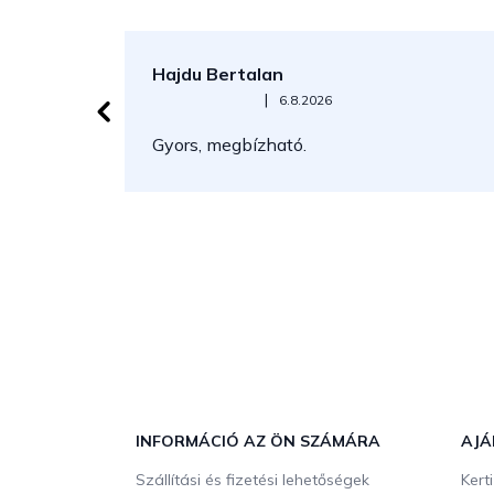
Hajdu Bertalan
Az áruház értékelése 5-ből 5 csillag.
|
6.8.2026
Gyors, megbízható.
L
á
b
INFORMÁCIÓ AZ ÖN SZÁMÁRA
AJÁ
l
Szállítási és fizetési lehetőségek
Kert
é