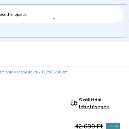
ztartás
Kerti kiegészítők
Gyermekeknek
ém polc virágmintával - 112x60x30 cm
gok
Szállítási
lehetőségek
42 090 Ft
–35 %