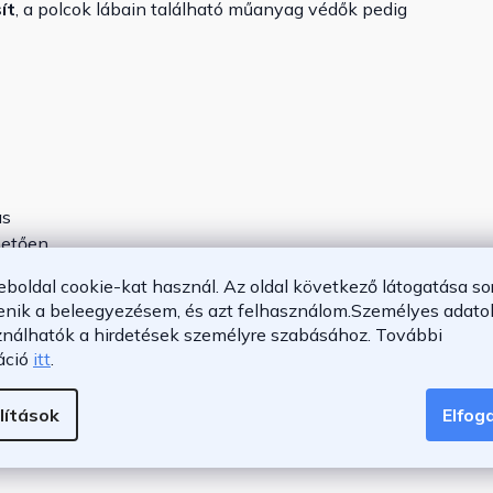
ít
, a polcok lábain található műanyag védők pedig
as
hetően
eboldal cookie-kat használ. Az oldal következő látogatása so
enik a beleegyezésem, és azt felhasználom.
Személyes adatok
ználhatók a hirdetések személyre szabásához.
További
áció
itt
.
lítások
Elfo
al