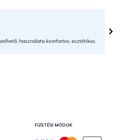
Herczeg
 csillag.
Az áruház
elhető, használata komfortos, esztétikus.
FIZETÉSI MÓDOK