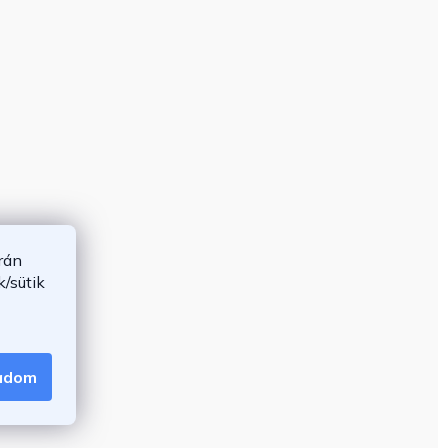
rán
/sütik
gadom