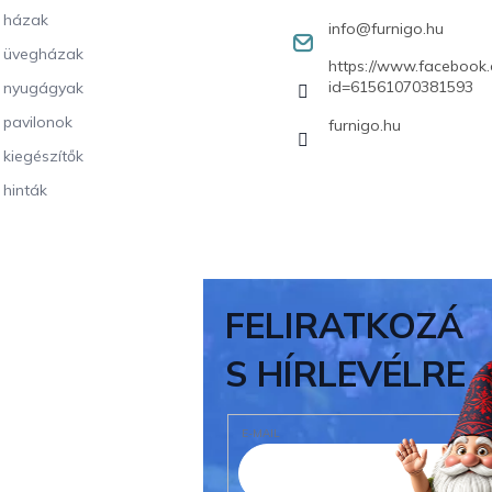
i házak
info
@
furnigo.hu
i üvegházak
https://www.facebook.
id=61561070381593
i nyugágyak
i pavilonok
furnigo.hu
i kiegészítők
 hinták
FELIRATKOZÁ
S HÍRLEVÉLRE
E-MAIL