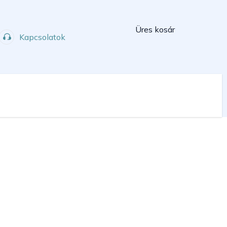
Kosár
Üres kosár
Kapcsolatok
Műhely
Sport