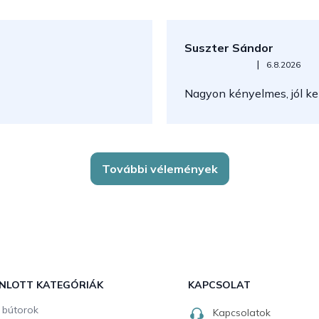
Suszter Sándor
Az áruház értékelése 5-ből 5
|
6.8.2026
Nagyon kényelmes, jól kez
További vélemények
NLOTT KATEGÓRIÁK
KAPCSOLAT
i bútorok
Kapcsolatok