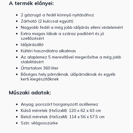
A termék előnyei:
2 gázrugó a fedél könnyű nyitásához
Zárható (2 kulccsal együtt)
Nagyobb fedél a még jobb időjárás elleni védelemért
Extra magas lábak a száraz padlóért és jó
szellőzésért
Időjárásálló
Kültéri használatra alkalmas
Az alaplemez 5 merevítővel megerősítve a még jobb
stabilitásért
Űrtartalom 360 liter
Bőséges hely párnáknak, ülőpárnáknak és egyéb
kerti kiegészítőknek
Műszaki adatok:
Anyag: porszórt horganyzott acéllemez
Külső méretek (HxSzxM): 120 x 62 x 63 cm
Belső méretek (HxSzxM): 114 x 56 x 57,5 cm
Szín:
világosszürke