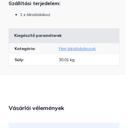
Szállítási terjedelem:
1 x tárolódoboz
Kiegészítő paraméterek
Kategória
:
Fém tárolódobozok
Súly
:
30.01 kg
Vásárlói vélemények