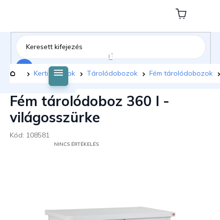
Ugrás
a
Kosár
fő
tartalomhoz
Keresés
Kezdőlap
Kerti bútorok
Tárolódobozok
Fém tárolódobozok
Fém tárolódoboz 360 l -
világosszürke
Kód:
108581
A
NINCS ÉRTÉKELÉS
TERMÉK
ÁTLAGOS
ÉRTÉKELÉSE
5-
BŐL
0,0
CSILLAG.