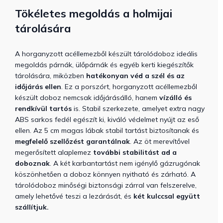
Tökéletes megoldás a holmijai
tárolására
A horganyzott acéllemezből készült tárolódoboz ideális
megoldás párnák, ülőpárnák és egyéb kerti kiegészítők
tárolására, miközben
hatékonyan véd a szél és az
időjárás ellen
. Ez a porszórt, horganyzott acéllemezből
készült doboz nemcsak időjárásálló, hanem
vízálló és
rendkívül tartós
is.
Stabil szerkezete, amelyet extra nagy
ABS sarkos fedél egészít ki, kiváló védelmet nyújt az eső
ellen. Az 5 cm magas lábak stabil tartást biztosítanak és
megfelelő szellőzést garantálnak
. Az öt merevítővel
megerősített alaplemez
további stabilitást ad a
doboznak
.
A két karbantartást nem igénylő gázrugónak
köszönhetően a doboz könnyen nyitható és zárható. A
tárolódoboz minőségi biztonsági zárral van felszerelve,
amely lehetővé teszi a lezárását, és
két kulccsal együtt
szállítjuk.