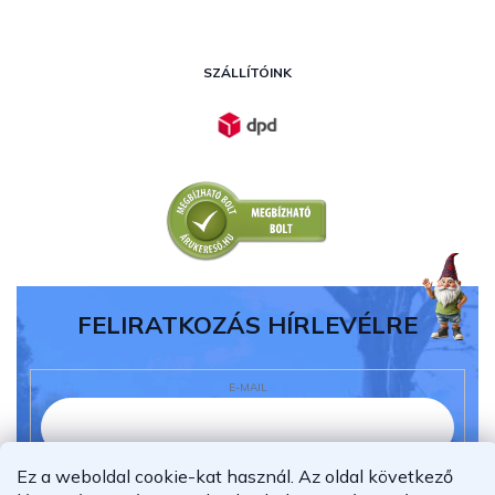
SZÁLLÍTÓINK
FELIRATKOZÁS HÍRLEVÉLRE
E-MAIL
Ez a weboldal cookie-kat használ. Az oldal következő
Elolvastam és megértettem az
adatvédelmi