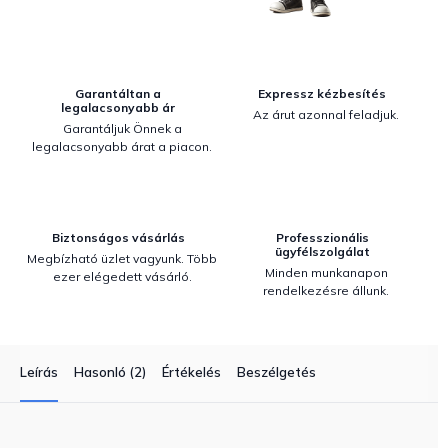
Garantáltan a
Expressz kézbesítés
legalacsonyabb ár
Az árut azonnal feladjuk.
Garantáljuk Önnek a
legalacsonyabb árat a piacon.
Biztonságos vásárlás
Professzionális
ügyfélszolgálat
Megbízható üzlet vagyunk. Több
Minden munkanapon
ezer elégedett vásárló.
rendelkezésre állunk.
Leírás
Hasonló (2)
Értékelés
Beszélgetés