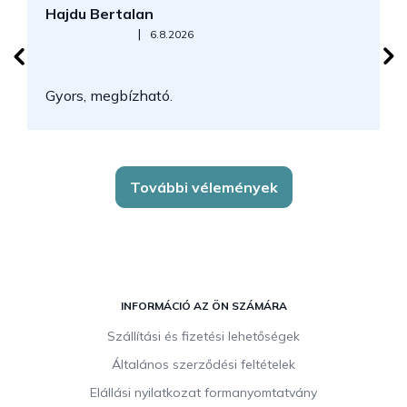
Hajdu Bertalan
S
Az áruház értékelése 5-ből 5 csillag.
|
6.8.2026
N
Gyors, megbízható.
k
További vélemények
L
á
INFORMÁCIÓ AZ ÖN SZÁMÁRA
b
Szállítási és fizetési lehetőségek
l
Általános szerződési feltételek
é
c
Elállási nyilatkozat formanyomtatvány