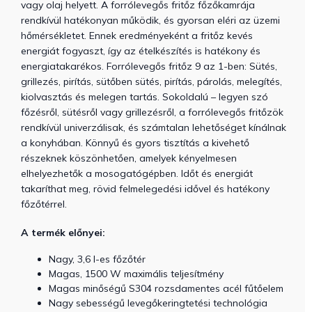
vagy olaj helyett. A forrólevegős fritőz főzőkamrája
rendkívül hatékonyan működik, és gyorsan eléri az üzemi
hőmérsékletet. Ennek eredményeként a fritőz kevés
energiát fogyaszt, így az ételkészítés is hatékony és
energiatakarékos. Forrólevegős fritőz 9 az 1-ben: Sütés,
grillezés, pirítás, sütőben sütés, pirítás, párolás, melegítés,
kiolvasztás és melegen tartás. Sokoldalú – legyen szó
főzésről, sütésről vagy grillezésről, a forrólevegős fritőzök
rendkívül univerzálisak, és számtalan lehetőséget kínálnak
a konyhában. Könnyű és gyors tisztítás a kivehető
részeknek köszönhetően, amelyek kényelmesen
elhelyezhetők a mosogatógépben. Időt és energiát
takaríthat meg, rövid felmelegedési idővel és hatékony
főzőtérrel.
A termék előnyei:
Nagy, 3,6 l-es főzőtér
Magas, 1500 W maximális teljesítmény
Magas minőségű S304 rozsdamentes acél fűtőelem
Nagy sebességű levegőkeringtetési technológia