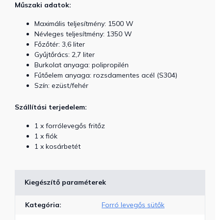
Műszaki adatok:
Maximális teljesítmény: 1500 W
Névleges teljesítmény: 1350 W
Főzőtér: 3,6 liter
Gyűjtőrács: 2,7 liter
Burkolat anyaga: polipropilén
Fűtőelem anyaga: rozsdamentes acél (S304)
Szín: ezüst/fehér
Szállítási terjedelem:
1 x forrólevegős fritőz
1 x fiók
1 x kosárbetét
Kiegészítő paraméterek
Kategória
:
Forró levegős sütők