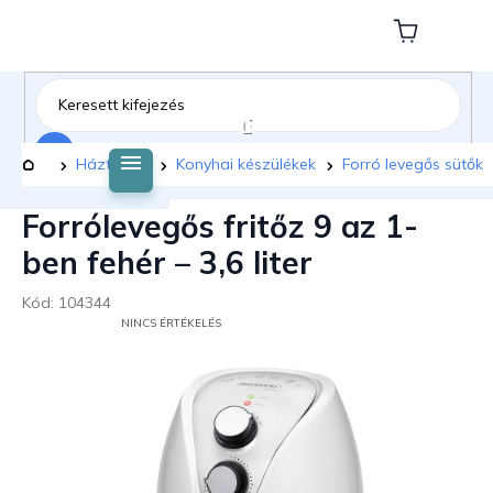
Ugrás
a
Kosár
fő
tartalomhoz
Keresés
Kezdőlap
Háztartás
Konyhai készülékek
Forró levegős sütők
Forrólevegős fritőz 9 az 1-
ben fehér – 3,6 liter
Kód:
104344
A
NINCS ÉRTÉKELÉS
TERMÉK
ÁTLAGOS
ÉRTÉKELÉSE
5-
BŐL
0,0
CSILLAG.