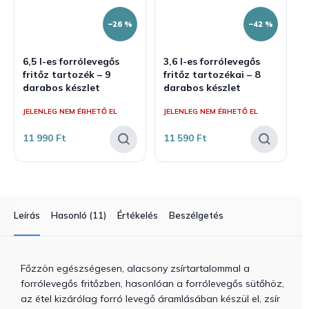
–26 %
–42 %
6,5 l-es forrólevegős
3,6 l-es forrólevegős
fritőz tartozék – 9
fritőz tartozékai – 8
darabos készlet
darabos készlet
JELENLEG NEM ÉRHETŐ EL
JELENLEG NEM ÉRHETŐ EL
11 990 Ft
11 590 Ft
Leírás
Hasonló (11)
Értékelés
Beszélgetés
Főzzön egészségesen, alacsony zsírtartalommal a
forrólevegős fritőzben, hasonlóan a forrólevegős sütőhöz,
az étel kizárólag forró levegő áramlásában készül el, zsír