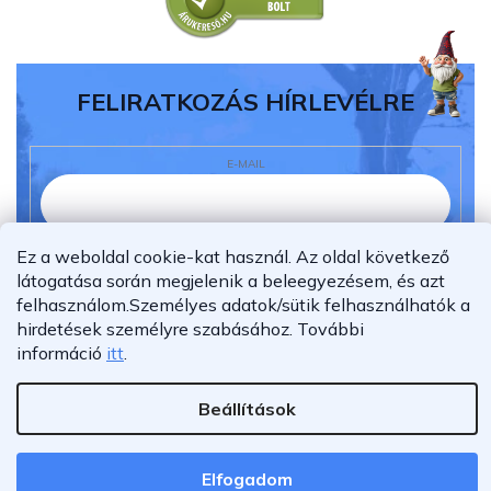
FELIRATKOZÁS HÍRLEVÉLRE
E-MAIL
Ez a weboldal cookie-kat használ. Az oldal következő
Elolvastam és megértettem az
adatvédelmi
látogatása során megjelenik a beleegyezésem, és azt
nyilatkozatot.
felhasználom.
Személyes adatok/sütik felhasználhatók a
Feliratkozás
hirdetések személyre szabásához.
További
információ
itt
.
Beállítások
Shoptet Premium készítette
Copyright 2026
Furnigo.hu
. Minden jog fenntartva.
Elfogadom