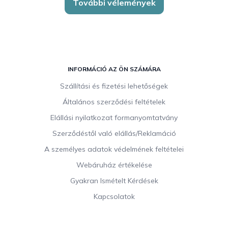
További vélemények
L
á
INFORMÁCIÓ AZ ÖN SZÁMÁRA
b
Szállítási és fizetési lehetőségek
l
Általános szerződési feltételek
é
c
Elállási nyilatkozat formanyomtatvány
Szerződéstől való elállás/Reklamáció
A személyes adatok védelmének feltételei
Webáruház értékelése
Gyakran Ismételt Kérdések
Kapcsolatok