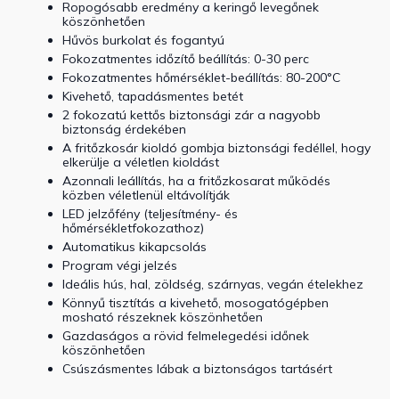
Ropogósabb eredmény a keringő levegőnek
köszönhetően
Hűvös burkolat és fogantyú
Fokozatmentes időzítő beállítás: 0-30 perc
Fokozatmentes hőmérséklet-beállítás: 80-200°C
Kivehető, tapadásmentes betét
2 fokozatú kettős biztonsági zár a nagyobb
biztonság érdekében
A fritőzkosár kioldó gombja biztonsági fedéllel, hogy
elkerülje a véletlen kioldást
Azonnali leállítás, ha a fritőzkosarat működés
közben véletlenül eltávolítják
LED jelzőfény (teljesítmény- és
hőmérsékletfokozathoz)
Automatikus kikapcsolás
Program végi jelzés
Ideális hús, hal, zöldség, szárnyas, vegán ételekhez
Könnyű tisztítás a kivehető, mosogatógépben
mosható részeknek köszönhetően
Gazdaságos a rövid felmelegedési időnek
köszönhetően
Csúszásmentes lábak a biztonságos tartásért