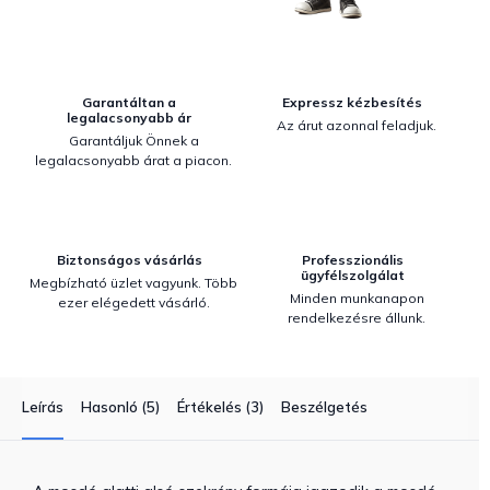
Garantáltan a
Expressz kézbesítés
legalacsonyabb ár
Az árut azonnal feladjuk.
Garantáljuk Önnek a
legalacsonyabb árat a piacon.
Biztonságos vásárlás
Professzionális
ügyfélszolgálat
Megbízható üzlet vagyunk. Több
Minden munkanapon
ezer elégedett vásárló.
rendelkezésre állunk.
Leírás
Hasonló (5)
Értékelés (3)
Beszélgetés