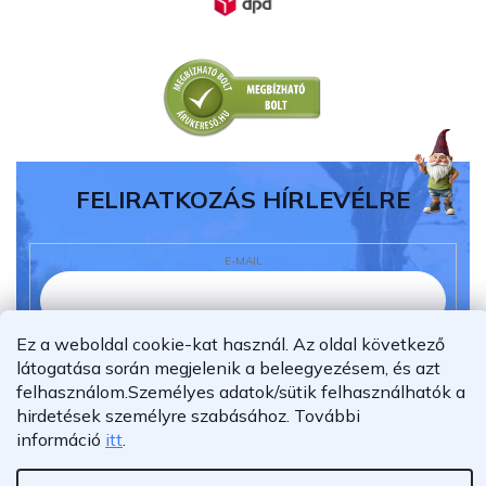
FELIRATKOZÁS HÍRLEVÉLRE
E-MAIL
Ez a weboldal cookie-kat használ. Az oldal következő
Elolvastam és megértettem az
adatvédelmi
látogatása során megjelenik a beleegyezésem, és azt
nyilatkozatot.
felhasználom.
Személyes adatok/sütik felhasználhatók a
hirdetések személyre szabásához.
További
Feliratkozás
információ
itt
.