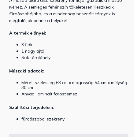
A mosdó alatti alsó szekrény formája igazodik a mosdó
ívéhez. A semleges fehér szín tökéletesen illeszkedik
fürdőszobájába, és a mindennap használt tárgyak is
megtalálják benne a helyüket.
A termék előnyei:
3 fiók
1 nagy ajtó
Sok tárolóhely
Műszaki adatok:
Méret: szélesség 63 cm x magasság 54 cm x mélység
30 cm
Anyag: laminált farostlemez
Szállítási terjedelem:
fürdőszobai szekrény