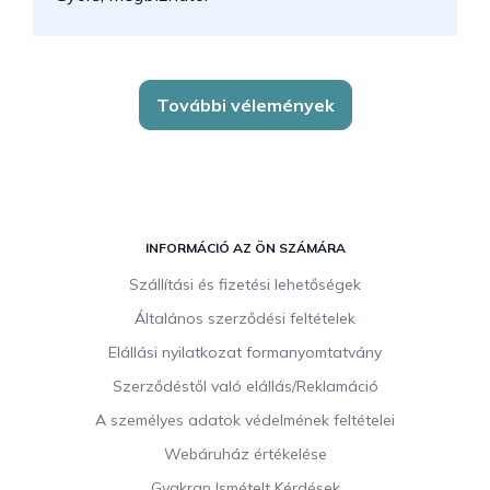
További vélemények
L
á
INFORMÁCIÓ AZ ÖN SZÁMÁRA
b
Szállítási és fizetési lehetőségek
l
Általános szerződési feltételek
é
c
Elállási nyilatkozat formanyomtatvány
Szerződéstől való elállás/Reklamáció
A személyes adatok védelmének feltételei
Webáruház értékelése
Gyakran Ismételt Kérdések