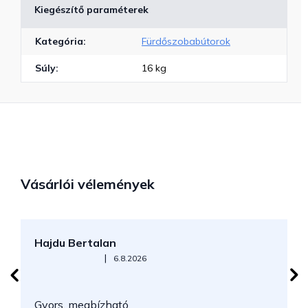
Kiegészítő paraméterek
Kategória
:
Fürdőszobabútorok
Súly
:
16 kg
Vásárlói vélemények
Hajdu Bertalan
S
Az áruház értékelése 5-ből 5 csillag.
|
6.8.2026
N
Gyors, megbízható.
k