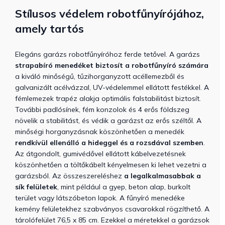
Stílusos védelem robotfűnyírójához,
amely tartós
Elegáns garázs robotfűnyíróhoz ferde tetővel. A garázs
strapabíró menedéket biztosít a robotfűnyíró számára
a kiváló minőségű, tűzihorganyzott acéllemezből és
galvanizált acélvázzal, UV-védelemmel ellátott festékkel. A
fémlemezek trapéz alakja optimális falstabilitást biztosít.
További padlósínek, fém konzolok és 4 erős földszeg
növelik a stabilitást, és védik a garázst az erős széltől. A
minőségi horganyzásnak köszönhetően a menedék
rendkívül ellenálló a hideggel és a rozsdával szemben
.
Az átgondolt, gumivédővel ellátott kábelvezetésnek
köszönhetően a töltőkábelt kényelmesen ki lehet vezetni a
garázsból. Az összeszereléshez
a legalkalmasabbak a
sík felületek
, mint például a gyep, beton alap, burkolt
terület vagy látszóbeton lapok. A fűnyíró menedéke
kemény felületekhez szabványos csavarokkal rögzíthető. A
tárolófelület 76,5 x 85 cm. Ezekkel a méretekkel a garázsok