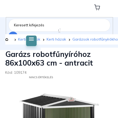
Ugrás
a
Kosár
fő
tartalomhoz
Keresés
Kezdőlap
Kerti bútorok
Kerti házak
Garázsok robotfűnyírókh
Garázs robotfűnyíróhoz
86x100x63 cm - antracit
Kód:
109174
A
NINCS ÉRTÉKELÉS
TERMÉK
ÁTLAGOS
ÉRTÉKELÉSE
5-
BŐL
0,0
CSILLAG.