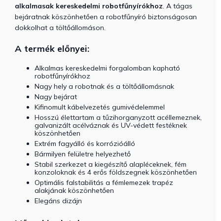
alkalmasak kereskedelmi robotfűnyírókhoz
. A tágas
bejáratnak köszönhetően a robotfűnyíró biztonságosan
dokkolhat a töltőállomáson.
A termék előnyei:
Alkalmas kereskedelmi forgalomban kapható
robotfűnyírókhoz
Nagy hely a robotnak és a töltőállomásnak
Nagy bejárat
Kifinomult kábelvezetés gumivédelemmel
Hosszú élettartam a tűzihorganyzott acéllemeznek,
galvanizált acélváznak és UV-védett festéknek
köszönhetően
Extrém fagyálló és korrózióálló
Bármilyen felületre helyezhető
Stabil szerkezet a kiegészítő alapléceknek, fém
konzoloknak és 4 erős földszegnek köszönhetően
Optimális falstabilitás a fémlemezek trapéz
alakjának köszönhetően
Elegáns dizájn