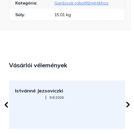
Kategória
:
Garázsok robotfűnyírókhoz
Súly
:
15.01 kg
Vásárlói vélemények
Istvánné Jezsoviczki
R
Az áruház értékelése 5-ből 5 csillag.
|
9.8.2026