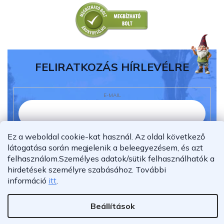
FELIRATKOZÁS HÍRLEVÉLRE
E-MAIL
Ez a weboldal cookie-kat használ. Az oldal következő
Elolvastam és megértettem az
adatvédelmi
látogatása során megjelenik a beleegyezésem, és azt
nyilatkozatot.
felhasználom.
Személyes adatok/sütik felhasználhatók a
Feliratkozás
hirdetések személyre szabásához.
További
információ
itt
.
Beállítások
Shoptet Premium készítette