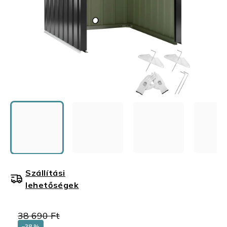
Szállítási
lehetőségek
38 690 Ft
–38 %