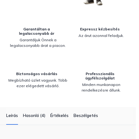
Garantáltan a
Expressz kézbesítés
legalacsonyabb ár
Az árut azonnal feladjuk.
Garantáljuk Önnek a
legalacsonyabb árat a piacon.
Biztonságos vásárlás
Professzionális
ügyfélszolgálat
Megbízható üzlet vagyunk. Több
Minden munkanapon
ezer elégedett vásárló.
rendelkezésre állunk.
Leírás
Hasonló (4)
Értékelés
Beszélgetés