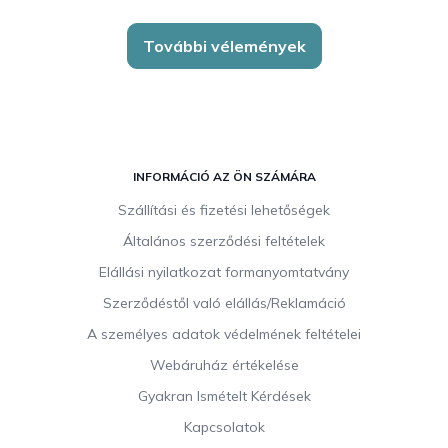
További vélemények
L
á
INFORMÁCIÓ AZ ÖN SZÁMÁRA
b
Szállítási és fizetési lehetőségek
l
Általános szerződési feltételek
é
c
Elállási nyilatkozat formanyomtatvány
Szerződéstől való elállás/Reklamáció
A személyes adatok védelmének feltételei
Webáruház értékelése
Gyakran Ismételt Kérdések
Kapcsolatok