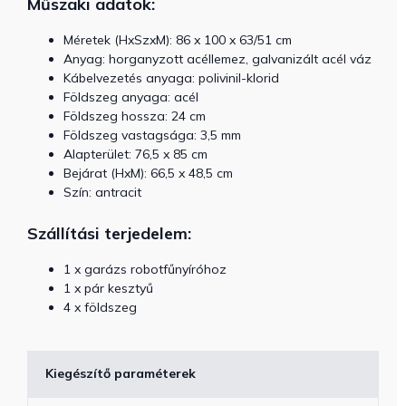
Műszaki adatok:
Méretek (HxSzxM): 86 x 100 x 63/51 cm
Anyag: horganyzott acéllemez, galvanizált acél váz
Kábelvezetés anyaga: polivinil-klorid
Földszeg anyaga: acél
Földszeg hossza: 24 cm
Földszeg vastagsága: 3,5 mm
Alapterület: 76,5 x 85 cm
Bejárat (HxM): 66,5 x 48,5 cm
Szín: antracit
Szállítási terjedelem:
1 x garázs robotfűnyíróhoz
1 x pár kesztyű
4 x földszeg
Kiegészítő paraméterek